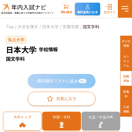
資料請求
無料会員になる
ログイン
Top
/
大学を探す
/
日本大学
/
文理学部
/
国文学科
私立大学
学びの
特徴
日本大学
学校情報
カリ
国文学科
キュ
ラム
就職
資料請求リストに追加
資格
無料
授業
料
お気に入り
入試
情報
大学トップ
学部・学科
先生・学生の声