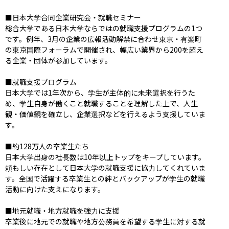
■日本大学合同企業研究会・就職セミナー

総合大学である日本大学ならではの就職支援プログラムの1つ
です。例年、3月の企業の広報活動解禁に合わせ東京・有楽町
の東京国際フォーラムで開催され、幅広い業界から200を超え
る企業・団体が参加しています。

■就職支援プログラム

日本大学では1年次から、学生が主体的に未来選択を行うた
め、学生自身が働くこと就職することを理解した上で、人生
観・価値観を確立し、企業選択などを行えるよう支援していま
す。

■約128万人の卒業生たち

日本大学出身の社長数は10年以上トップをキープしています。
頼もしい存在として日本大学の就職支援に協力してくれていま
す。全国で活躍する卒業生との絆とバックアップが学生の就職
活動に向けた支えになります。

■地元就職・地方就職を強力に支援

卒業後に地元での就職や地方公務員を希望する学生に対する就