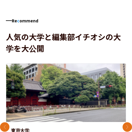
Re
c
ommend
人気の大学と編集部イチオシの大
学を大公開
前のスライド
次
東京大学