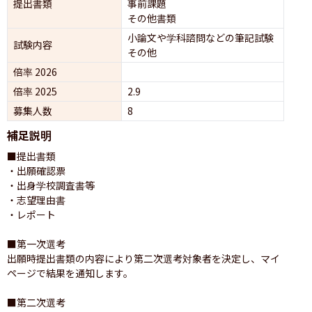
提出書類
事前課題
その他書類
小論文や学科諮問などの筆記試験
試験内容
その他
倍率 2026
倍率 2025
2.9
募集人数
8
補足説明
■提出書類

・出願確認票

・出身学校調査書等

・志望理由書

・レポート

■第一次選考

出願時提出書類の内容により第二次選考対象者を決定し、マイ
ページで結果を通知します。

■第二次選考
