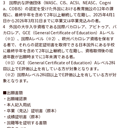
3　国際的な評価団体（WASC、CIS、ACSI、NEASC、Cogni
a、COBIS）の認定を受けた外国における教育施設の12年の課
程に、最終学年を含めて2年以上継続して在籍し、2025年4月1
日から2026年3月31日までに卒業又は卒業見込みの者。

4　外国の大学入学資格である国際バカロレア、アビトゥア、バ
カロレア、GCE（General Certificate of Education）Aレベル
（※1）、国際Aレベル（※2）、欧州バカロレア資格を保有す
る者で、それらの認定証明書を取得できる日本国外にある学校
に最終学年を含めて2年以上継続して在籍し、資格取得後の経
過年数が出願時までに1年未満である者。

（※1）GCE（General Certificate of Education）Aレベル2科
目以上でE評価以上を有している方が対象となります。

（※2）国際Aレベル2科目以上でE評価以上を有している方が対
象となります。

■出願書類

・出願確認票

・本人記入用紙

・卒業（見込）証明書（原本）

・成績証明書（原本）

・国籍等を証明する書類
