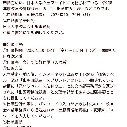
申請方法は、日本大学ウェブサイトに掲載されている「令和8
年度校友枠選抜概要」の「3　出願前の手続」のとおりです。

①申請期限（郵送必着）　2025年10月20日（月）

②申請書類送付先

日本大学校友会本部事務局

※簡易書留にて郵送してください。

■出願手続

①出願期間　2025年10月24日（金）～11月4日（火）出願締切
日郵送必着

②出願先　文理学部教務課（入試係）

③出願方法

入学検定料納入後、インターネット出願サイトから「宛名ラベ
ル」及び「出願確認票」をプリントアウトし、市販されている
封筒に「宛名ラベル」を貼付の上、校友会本部事務局から返送
された「出願資格確認書」と文理学部が指定する出願書類とと
もに提出してください。

※出願登録の際に、パスワードの入力が求められるので、校友
会本部事務局から返送された「出願資格確認書」に記載のパス
ワードを入力してください。

④出願書類
