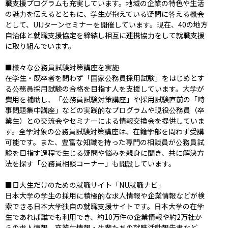
職支援プログラムも充実しています。地域の企業の特色や生活
の魅力を伝えるとともに、学生が抱えている疑問に答える機会
として、UIJターンセミナーを開催しています。現在、40の地方
自治体と就職支援協定を締結し相互に連携協力をして就職支援
に取り組んでいます。

■様々な公務員試験対策講座を実施

在学生・既卒者を問わず「国家公務員採用試験」をはじめとす
る公務員採用試験の合格を目指す人を支援しています。大学が
費用を補助し、「公務員試験対策講座」や採用試験直前の「時
事問題集中講座」などの実践的なプログラムや現役公務員（卒
業生）との交流会やセミナーによる情報交換会を提供していま
す。全学対象の公務員試験対策講座は、在籍学部を問わず受講
可能です。また、豊富な知識を持った専門の相談員が公務員試
験を目指す過程で生じる疑問や悩みを親身に聞き、共に解決方
法を探す「公務員相談コーナー」も開設しています。

■日大生だけのための就職サイト「NU就職ナビ」

日本大学の学生の採用に積極的な求人情報や企業情報などが検
索できる日本大学独自の就職支援サイトです。日本大学の在学
生であれば誰でも利用でき、約10万件の企業情報や約2万社か
らの求人情報、卒業生情報・先輩たちの就職活動報告書など、