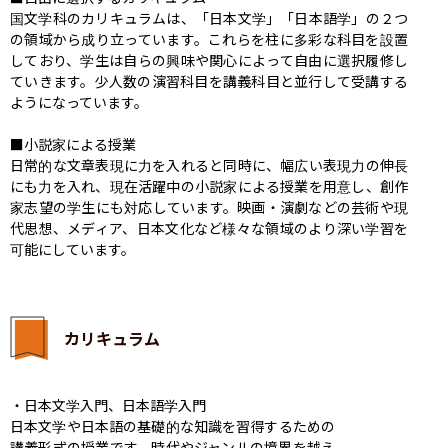
国文学科のカリキュラムは、「日本文学」「日本語学」の２つ
の領域から成り立っています。これらを柱に多彩な科目を設置
しており、学生は自らの興味や関心によって自由に選択履修し
ていきます。少人数の演習科目を講義科目と並行して受講する
ようになっています。

■小説家による授業

日常的な文章表現に力を入れると同時に、幅広い表現力の伸長
にも力を入れ、現在活躍中の小説家による授業を用意し、創作
家志望の学生にも対応しています。映画・演劇などの芸術や現
代思想、メディア、日本文化など様々な領域のより深い学習を
可能にしています。
カリキュラム
・日本文学入門、日本語学入門

日本文学や日本語の基礎的な知識を習得するための
講義形式の授業です。時代やジャンルの境界を越え