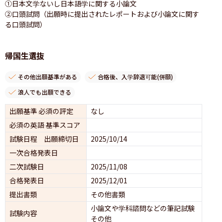
①日本文学ないし日本語学に関する小論文

②口頭試問（出願時に提出されたレポートおよび小論文に関す
る口頭試問）
帰国生選抜
その他出願基準がある
合格後、入学辞退可能(併願)
浪人でも出願できる
出願基準 必須の評定
なし
必須の英語 基準スコア
試験日程 出願締切日
2025/10/14
一次合格発表日
二次試験日
2025/11/08
合格発表日
2025/12/01
提出書類
その他書類
小論文や学科諮問などの筆記試験
試験内容
その他