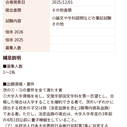
合格発表日
2025/12/01
提出書類
その他書類
小論文や学科諮問などの筆記試験
試験内容
その他
倍率 2026
倍率 2025
募集人数
補足説明
■募集人数

1〜2名

■出願資格・要件

次の①・②の要件を全て満たす者

①大学入学資格を有し、文理学部国文学科を第一志望とし、合
格した場合は入学することを確約できる者で、次のいずれかに
該当する校友の子又は孫（法定血族を含む2親等内直系血族）
である者。ただし、法定血族の場合は、大学入学年度の3年前
の4月1日以前に養子縁組をしていること。

（ア）学校法人日本大学寄附行為施行規則第7条に規定する