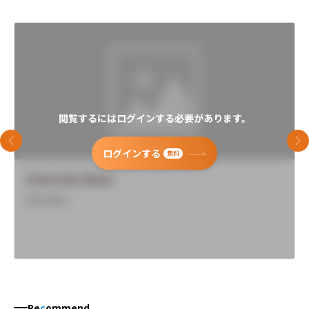
閲覧するにはログインする必要があります。
前のスライド
次
ログインする
無料
University Name
Overview
Re
c
ommend