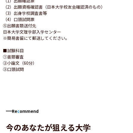
（1）出願確認票

（2）出願資格確認書（日本大学校友会確認済のもの）

（3）出身学校調査書等

（4）口頭試問票

⑤出願書類送付先

日本大学文理学部入学センター

※簡易書留にて郵送してください。

■試験科目

①書類審査

②小論文（60分）

③口頭試問
Re
c
ommend
今のあなたが狙える大学