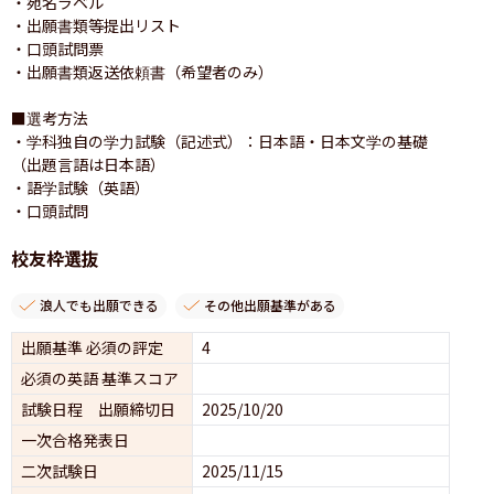
・宛名ラベル

・出願書類等提出リスト

・口頭試問票

・出願書類返送依頼書（希望者のみ）

■選考方法

・学科独自の学力試験（記述式）：日本語・日本文学の基礎
（出題言語は日本語）

・語学試験（英語）

・口頭試問
校友枠選抜
浪人でも出願できる
その他出願基準がある
出願基準 必須の評定
4
必須の英語 基準スコア
試験日程 出願締切日
2025/10/20
一次合格発表日
二次試験日
2025/11/15