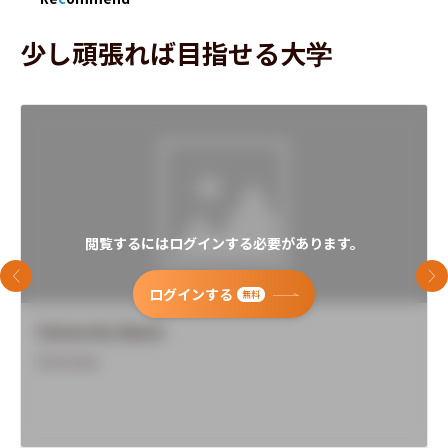
少し頑張れば目指せる大学
閲覧するにはログインする必要があります。
前のスライド
次
ログインする
無料
University Name
Overview