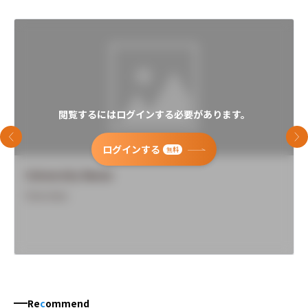
閲覧するにはログインする必要があります。
前のスライド
次
ログインする
無料
University Name
Overview
Re
c
ommend