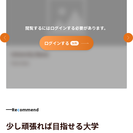
閲覧するにはログインする必要があります。
前のスライド
次
ログインする
無料
University Name
Overview
Re
c
ommend
少し頑張れば目指せる大学