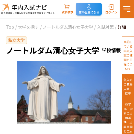
資料請求
無料会員になる
ログイン
Top
/
大学を探す
/
ノートルダム清心女子大学
/
入試対策
/
詳細
私立大学
実施し
ている
ノートルダム清心女子大学
学校情報
年内入
試の種
類と日
程につ
いて
各入試
の募集
人数・
倍率
各学
部・学
科の出
願基
準・出
願書類
と二次