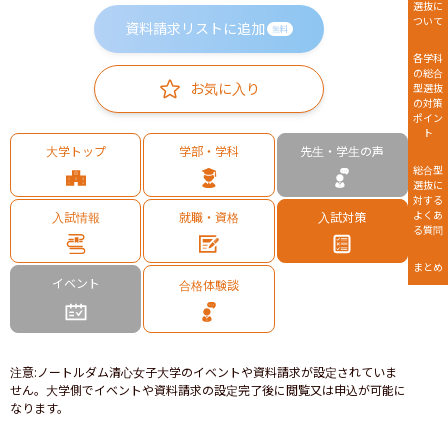
選抜に
ついて
資料請求リストに追加
無料
各学科
の総合
お気に入り
型選抜
の対策
ポイン
ト
大学トップ
学部・学科
先生・学生の声
総合型
選抜に
対する
よくあ
入試情報
就職・資格
入試対策
る質問
まとめ
イベント
合格体験談
注意
:
ノートルダム清心女子大学のイベントや資料請求が設定されていま
せん。大学側でイベントや資料請求の設定完了後に閲覧又は申込が可能に
なります。