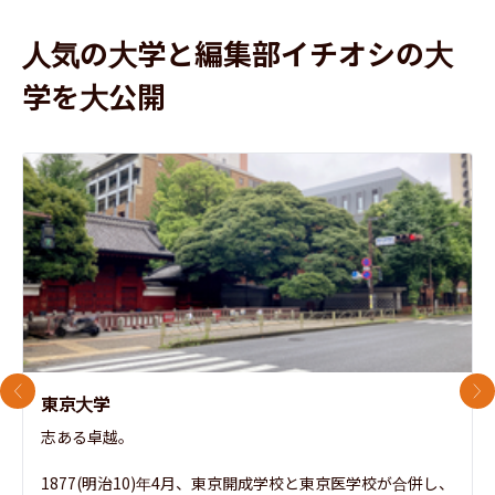
人気の大学と編集部イチオシの大
学を大公開
前のスライド
次
東京大学
志ある卓越。

1877(明治10)年4月、東京開成学校と東京医学校が合併し、