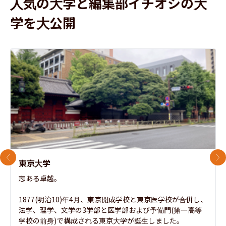
人気の大学と編集部イチオシの大
学を大公開
前のスライド
次
東京大学
志ある卓越。

1877(明治10)年4月、東京開成学校と東京医学校が合併し、
法学、理学、文学の3学部と医学部および予備門(第一高等
学校の前身)で構成される東京大学が誕生しました。
