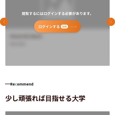
閲覧するにはログインする必要があります。
前のスライド
次
ログインする
無料
University Name
Overview
Re
c
ommend
少し頑張れば目指せる大学