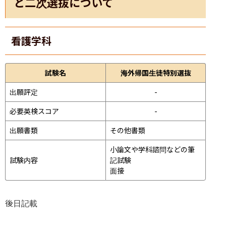
と二次選抜について
看護学科
試験名
海外帰国生徒特別選抜
出願評定
-
必要英検スコア
-
出願書類
その他書類
小論文や学科諮問などの筆
試験内容
記試験
面接 
後日記載