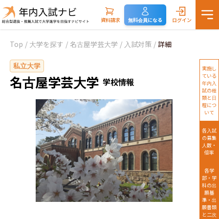
資料請求
無料会員になる
ログイン
Top
/
大学を探す
/
名古屋学芸大学
/
入試対策
/
詳細
私立大学
実施し
ている
名古屋学芸大学
学校情報
年内入
試の種
類と日
程につ
いて
各入試
の募集
人数・
倍率
各学
部・学
科の出
願基
準・出
願書類
と二次