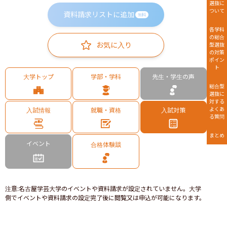
選抜に
ついて
資料請求リストに追加
無料
各学科
の総合
お気に入り
型選抜
の対策
ポイン
ト
大学トップ
学部・学科
先生・学生の声
総合型
選抜に
対する
よくあ
入試情報
就職・資格
入試対策
る質問
まとめ
イベント
合格体験談
注意
:
名古屋学芸大学のイベントや資料請求が設定されていません。大学
側でイベントや資料請求の設定完了後に閲覧又は申込が可能になります。