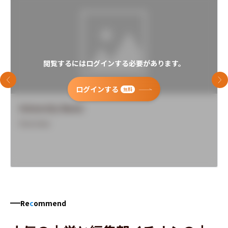
閲覧するにはログインする必要があります。
前のスライド
次
ログインする
無料
University Name
Overview
Re
c
ommend