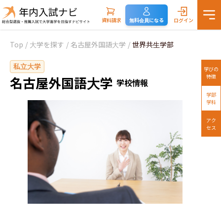
資料請求
無料会員になる
ログイン
Top
/
大学を探す
/
名古屋外国語大学
/
世界共生学部
私立大学
学びの
特徴
名古屋外国語大学
学校情報
学部
学科
アク
セス