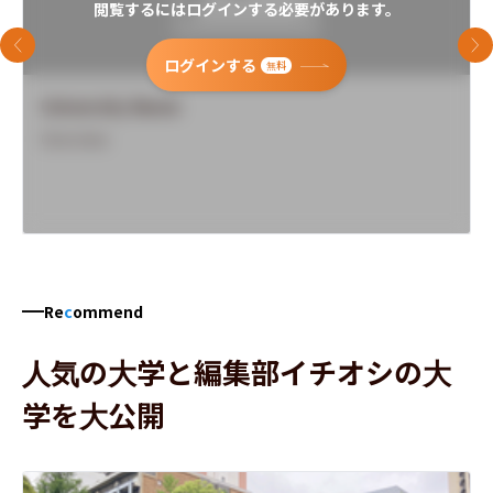
閲覧するにはログインする必要があります。
前のスライド
次
ログインする
無料
University Name
Overview
Re
c
ommend
人気の大学と編集部イチオシの大
学を大公開