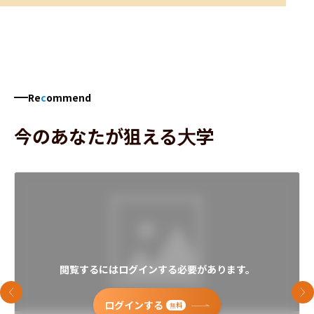
Re
c
ommend
今のあなたが狙える大学
閲覧するにはログインする必要があります。
前のスライド
次
ログインする
無料