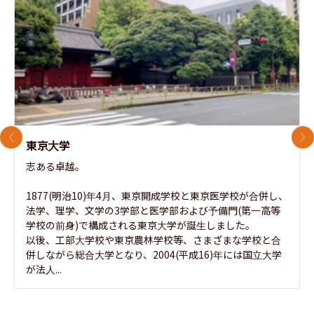
前のスライド
次
東京大学
志ある卓越。

1877(明治10)年4月、東京開成学校と東京医学校が合併し、
法学、理学、文学の3学部と医学部および予備門(第一高等
学校の前身)で構成される東京大学が誕生しました。

以後、工部大学校や東京農林学校等、さまざまな学校と合
併しながら総合大学となり、2004(平成16)年には国立大学
が法人...