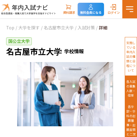
資料請求
無料会員になる
ログイン
Top
/
大学を探す
/
名古屋市立大学
/
入試対策
/
詳細
国公立大学
実施し
ている
名古屋市立大学
学校情報
年内入
試の種
類と日
程につ
いて
各入試
の募集
人数・
倍率
各学
部・学
科の出
願基
準・出
願書類
と二次