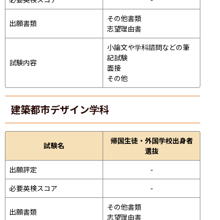
その他書類

出願書類
志望理由書
小論文や学科諮問などの筆
記試験
試験内容
面接 
その他
建築都市デザイン学科
帰国生徒・外国学校出身者
試験名
選抜
出願評定
-
必要英検スコア
-
その他書類

出願書類
志望理由書