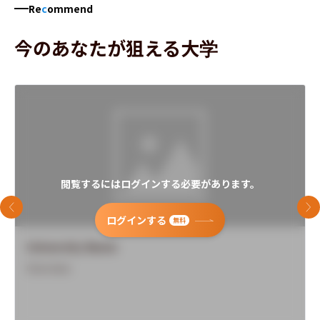
Re
c
ommend
今のあなたが狙える大学
閲覧するにはログインする必要があります。
前のスライド
次
ログインする
無料
University Name
Overview