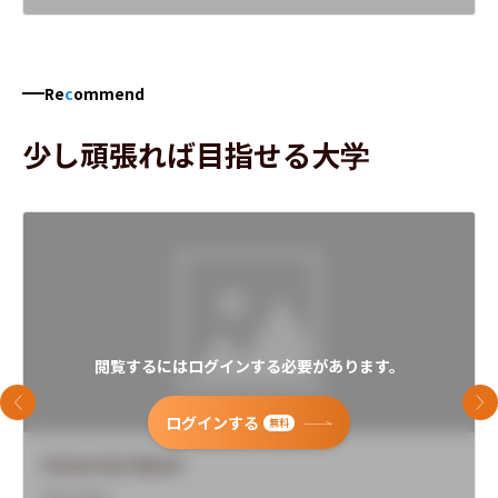
Re
c
ommend
少し頑張れば目指せる大学
閲覧するにはログインする必要があります。
前のスライド
次
ログインする
無料
University Name
Overview