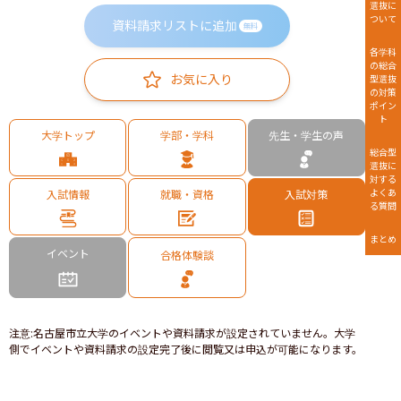
選抜に
ついて
資料請求リストに追加
無料
各学科
の総合
お気に入り
型選抜
の対策
ポイン
ト
大学トップ
学部・学科
先生・学生の声
総合型
選抜に
対する
よくあ
入試情報
就職・資格
入試対策
る質問
まとめ
イベント
合格体験談
注意
:
名古屋市立大学のイベントや資料請求が設定されていません。大学
側でイベントや資料請求の設定完了後に閲覧又は申込が可能になります。