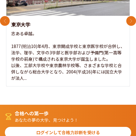
前のスライド
次
東京大学
志ある卓越。

1877(明治10)年4月、東京開成学校と東京医学校が合併し、
法学、理学、文学の3学部と医学部および予備門(第一高等
学校の前身)で構成される東京大学が誕生しました。

以後、工部大学校や東京農林学校等、さまざまな学校と合
併しながら総合大学となり、2004(平成16)年には国立大学
が法人...
合格への第一歩
あなたの夢の大学、見つけよう！
ログインして合格力診断を受ける