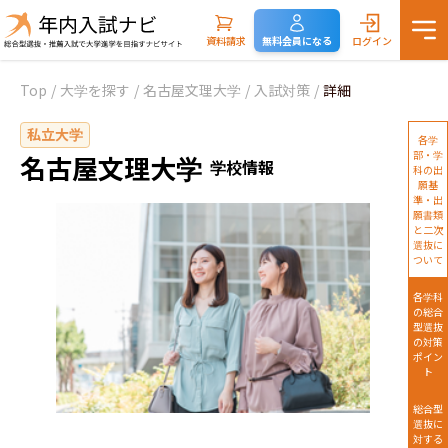
資料請求
無料会員になる
ログイン
Top
/
大学を探す
/
名古屋文理大学
/
入試対策
/
詳細
私立大学
各学
部・学
名古屋文理大学
学校情報
科の出
願基
準・出
願書類
と二次
選抜に
ついて
各学科
の総合
型選抜
の対策
ポイン
ト
総合型
選抜に
対する