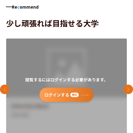
Re
c
ommend
少し頑張れば目指せる大学
閲覧するにはログインする必要があります。
前のスライド
次
ログインする
無料
University Name
Overview