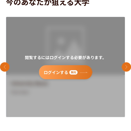
今のあなたが狙える大学
閲覧するにはログインする必要があります。
前のスライド
次
ログインする
無料
University Name
Overview