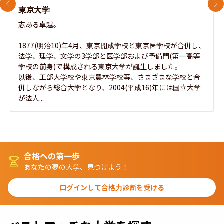
前のスライド
次
東京大学
志ある卓越。

1877(明治10)年4月、東京開成学校と東京医学校が合併し、
法学、理学、文学の3学部と医学部および予備門(第一高等
学校の前身)で構成される東京大学が誕生しました。

以後、工部大学校や東京農林学校等、さまざまな学校と合
併しながら総合大学となり、2004(平成16)年には国立大学
が法人...
合格への第一歩
あなたの夢の大学、見つけよう！
ログインして合格力診断を受ける