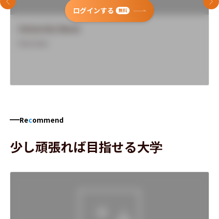
前のスライド
次
ログインする
無料
University Name
Overview
Re
c
ommend
少し頑張れば目指せる大学