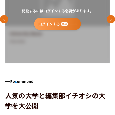
閲覧するにはログインする必要があります。
前のスライド
次
ログインする
無料
University Name
Overview
Re
c
ommend
人気の大学と編集部イチオシの大
学を大公開