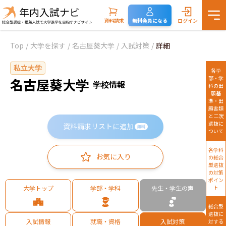
資料請求
無料会員になる
ログイン
Top
/
大学を探す
/
名古屋葵大学
/
入試対策
/
詳細
私立大学
各学
部・学
名古屋葵大学
学校情報
科の出
願基
準・出
願書類
と二次
選抜に
資料請求リストに追加
無料
ついて
各学科
お気に入り
の総合
型選抜
の対策
ポイン
大学トップ
学部・学科
先生・学生の声
ト
総合型
選抜に
入試情報
就職・資格
入試対策
対する