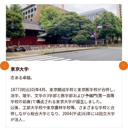
前のスライド
次
東京大学
志ある卓越。

1877(明治10)年4月、東京開成学校と東京医学校が合併し、
法学、理学、文学の3学部と医学部および予備門(第一高等
学校の前身)で構成される東京大学が誕生しました。

以後、工部大学校や東京農林学校等、さまざまな学校と合
併しながら総合大学となり、2004(平成16)年には国立大学
が法人...