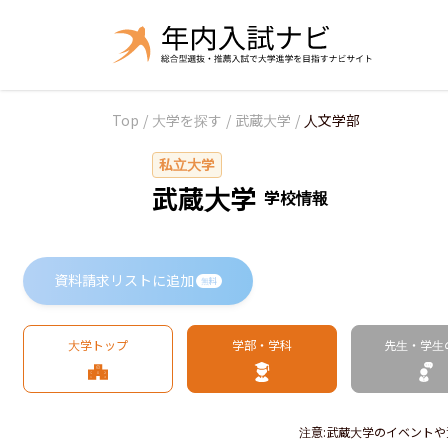
Top
/
大学を探す
/
武蔵大学
/
人文学部
私立大学
武蔵大学
学校情報
資料請求リストに追加
無料
大学トップ
学部・学科
先生・学生
注意
:
武蔵大学のイベントや