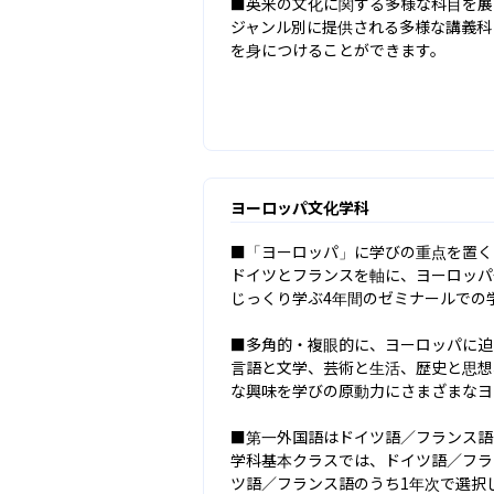
■英米の文化に関する多様な科目を展
ジャンル別に提供される多様な講義科
を身につけることができます。
ヨーロッパ文化学科
■「ヨーロッパ」に学びの重点を置く

ドイツとフランスを軸に、ヨーロッパ
じっくり学ぶ4年間のゼミナールでの
■多角的・複眼的に、ヨーロッパに迫
言語と文学、芸術と生活、歴史と思想
な興味を学びの原動力にさまざまなヨ
■第一外国語はドイツ語／フランス語
学科基本クラスでは、ドイツ語／フラ
ツ語／フランス語のうち1年次で選択