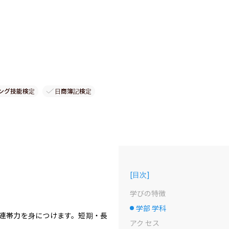
ング技能検定
日商簿記検定
[
目次
]
学びの特徴
学部 学科
選択中のドット
連帯力を身につけます。短期・長
アク セス