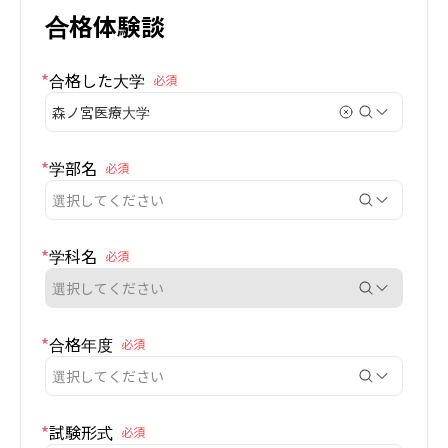
合格体験談
*
合格した大学
必須
森ノ宮医療大学
*
学部名
必須
選択してください
*
学科名
必須
選択してください
*
合格年度
必須
選択してください
*
試験形式
必須