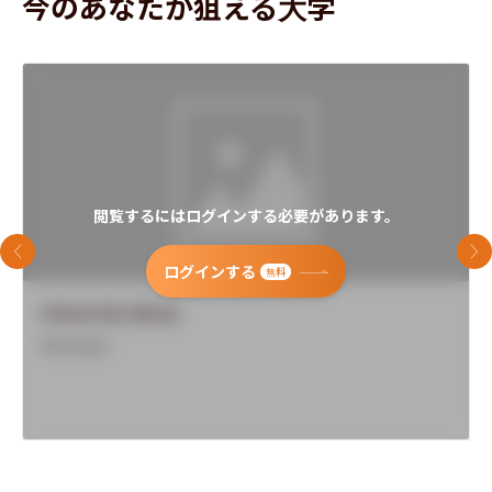
今のあなたが狙える大学
閲覧するにはログインする必要があります。
前のスライド
次
ログインする
無料
University Name
Overview