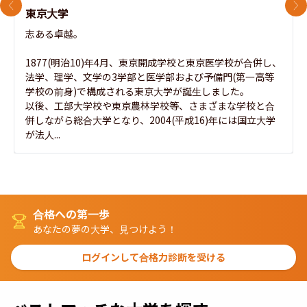
前のスライド
次
東京大学
志ある卓越。

1877(明治10)年4月、東京開成学校と東京医学校が合併し、
法学、理学、文学の3学部と医学部および予備門(第一高等
学校の前身)で構成される東京大学が誕生しました。

以後、工部大学校や東京農林学校等、さまざまな学校と合
併しながら総合大学となり、2004(平成16)年には国立大学
が法人...
合格への第一歩
あなたの夢の大学、見つけよう！
ログインして合格力診断を受ける