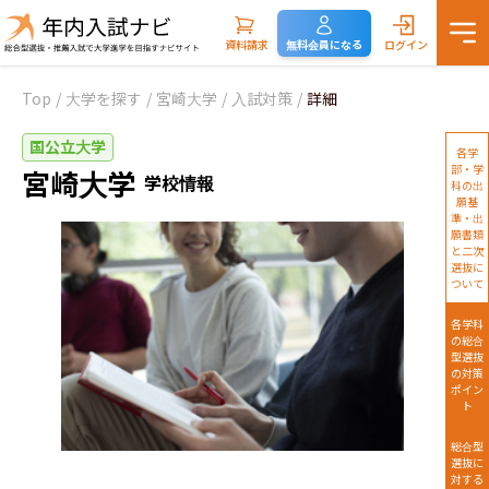
資料請求
無料会員になる
ログイン
Top
/
大学を探す
/
宮崎大学
/
入試対策
/
詳細
国公立大学
各学
部・学
宮崎大学
学校情報
科の出
願基
準・出
願書類
と二次
選抜に
ついて
各学科
の総合
型選抜
の対策
ポイン
ト
総合型
選抜に
対する