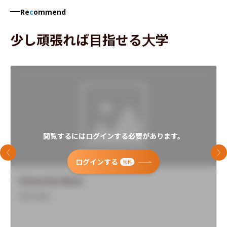
Re
c
ommend
少し頑張れば目指せる大学
閲覧するにはログインする必要があります。
前のスライド
次
ログインする
無料
University Name
Overview