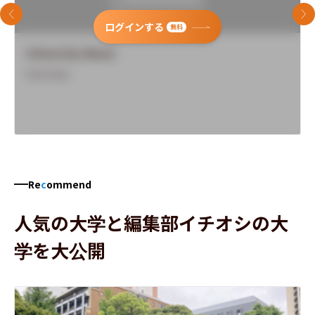
前のスライド
次
ログインする
無料
University Name
Overview
Re
c
ommend
人気の大学と編集部イチオシの大
学を大公開