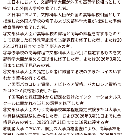
　エ日本において、文部科学大臣が外国の高等学校相当として
指定した外国人学校を修了した者。

　オ日本において、文部科学大臣が外国の高等学校相当として
指定した外国人学校の修了および文部科学大臣が指定した準備
教育課程を修了した者。

②文部科学大臣が高等学校の課程と同等の課程を有するものと
して認定した在外教育施設の当該課程を修了した者、または20
26年3月31日までに修了見込みの者。

③専修学校の高等課程で文部科学大臣が別に指定するものを文
部科学大臣が定める日以後に修了した者、または2026年3月31
日までに修了見込みの者。

④文部科学大臣の指定した者に該当する次のアまたはイのいず
れかの資格を有する者。

　ア国際バカロレア資格、アビトゥア資格、バカロレア資格ま
たはGCEA資格を取得した者。

　イ国際的な認証団体から認定を受けたインターナショナルス
クールに置かれる12年の課程を修了した者。

⑤文部科学大臣の行う高等学校卒業程度認定試験または大学入
学資格検定試験に合格した者、および2026年3月31日までに合
格見込みの者で、2026年3月31日までに18歳に達する者。

⑥明星大学において、個別の入学資格審査により、高等学校を
卒業した者と同等以上の学力があると認めた者で、2026年3月3