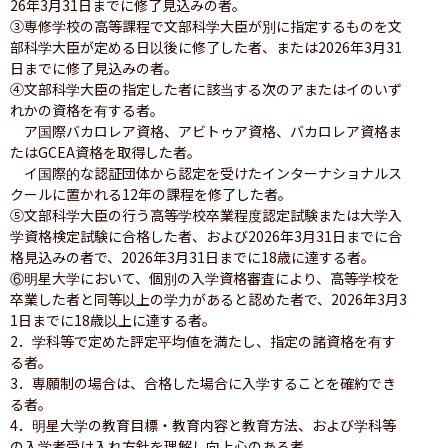
26年3月31日までに修了見込みの者。

③専修学校の高等課程で文部科学大臣が別に指定するものを文
部科学大臣が定める日以後に修了した者、または2026年3月31
日までに修了見込みの者。

④文部科学大臣の指定した者に該当する次のアまたはイのいず
れかの資格を有する者。

　ア国際バカロレア資格、アビトゥア資格、バカロレア資格ま
たはGCEA資格を取得した者。

　イ国際的な認証団体から認定を受けたインターナショナルス
クールに置かれる12年の課程を修了した者。

⑤文部科学大臣の行う高等学校卒業程度認定試験または大学入
学資格検定試験に合格した者、および2026年3月31日までに合
格見込みの者で、2026年3月31日までに18歳に達する者。

⑥明星大学において、個別の入学資格審査により、高等学校を
卒業した者と同等以上の学力があると認めた者で、2026年3月3
1日までに18歳以上に達する者。

2．学科等で定めた評定平均値を満たし、指定の諸資格を有す
る者。

3．専願制の場合は、合格した場合に入学することを確約でき
る者。

4．明星大学の教育目標・教育内容と教育方法、および学科等
の入学者受け入れ方針を理解し向上心のある者。
