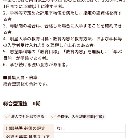
1日までに18歳以上に達する者。

2．学科等で定めた評定平均値を満たし、指定の諸資格を有す
る者。

3．専願制の場合は、合格した場合に入学することを確約でき
る者。

4．明星大学の教育目標・教育内容と教育方法、および学科等
の入学者受け入れ方針を理解し向上心のある者。

5．志望学科等の「教育目標」「教育内容」を理解し、「学ぶ
目的」が明確である者。

6．学び続ける強い意志がある者。

■募集人員・倍率

総合型選抜の合計です。
総合型選抜 II期
浪人でも出願できる
合格後、入学辞退可能(併願)
出願基準 必須の評定
なし
必須の英語 基準スコア