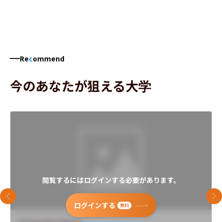
Re
c
ommend
今のあなたが狙える大学
閲覧するにはログインする必要があります。
前のスライド
次
ログインする
無料