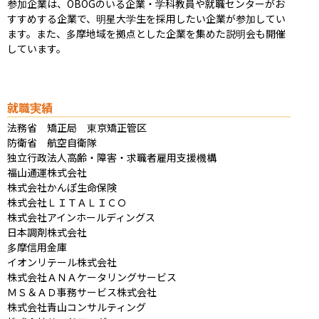
参加企業は、OBOGのいる企業・学科教員や就職センターがお
すすめする企業で、明星大学生を採用したい企業が参加してい
ます。また、多摩地域を拠点とした企業を集めた説明会も開催
しています。
就職実績
法務省　矯正局　東京矯正管区

防衛省　航空自衛隊

独立行政法人高齢・障害・求職者雇用支援機構

福山通運株式会社

株式会社かんぽ生命保険

株式会社ＬＩＴＡＬＩＣＯ

株式会社アインホールディングス

日本調剤株式会社

多摩信用金庫

イオンリテール株式会社

株式会社ＡＮＡケータリングサービス

ＭＳ＆ＡＤ事務サービス株式会社

株式会社青山コンサルティング
