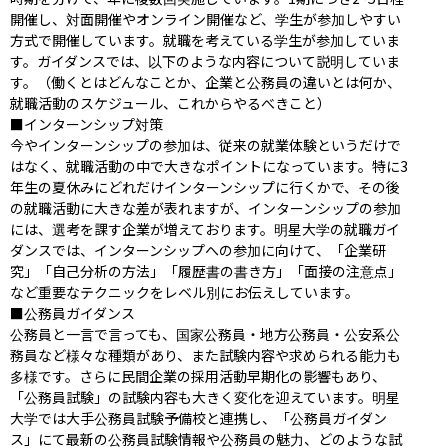
開催し、対面開催やオンライン開催など、学生が参加しやすい
方式で開催しています。就職を考えている学生が参加していま
す。ガイダンスでは、以下のような内容について説明していま
す。（働くとはどんなことか、企業と公務員の違いとは何か、
就職活動のスケジュール、これからやるべきこと）

■インターンシップ対策

今やインターンシップの参加は、従来の就業体験というだけで
はなく、就職活動の中で大きなポイントになっています。特に3
年生の夏休みにどれだけインターンシップに行くかで、その後
の就職活動に大きな差が表れますが、インターンシップの参加
には、選考を課す企業が増えております。明星大学の就職ガイ
ダンスでは、インターンシップへの参加に向けて、「企業研
究」「自己分析の方法」「履歴書の書き方」「面接の注意点」
など重要なテクニックをレベル別にお伝えしています。

■公務員ガイダンス

公務員と一言で言っても、国家公務員・地方公務員・公安系公
務員など様々な種類があり、また試験内容や求められる能力も
多様です。さらに民間企業の採用活動早期化の影響もあり、
「公務員試験」の試験内容も大きく変化を迎えています。明星
大学では大手公務員試験予備校と連携し、「公務員ガイダン
ス」にて最新の公務員試験情報や公務員の魅力、どのような試