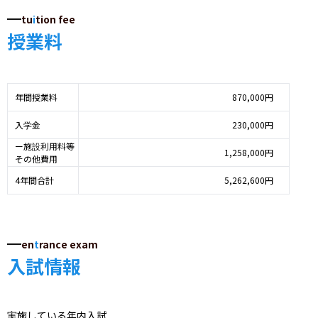
tu
i
tion fee
授業料
年間授業料
870,000円
入学金
230,000円
ー施設利用料等
1,258,000円
その他費用
4年間合計
5,262,600円
en
t
rance exam
入試情報
実施している年内入試