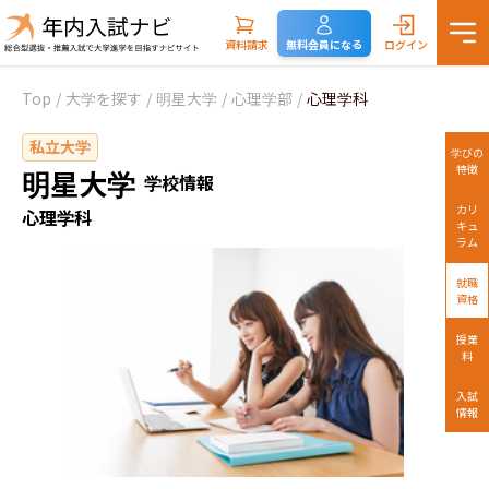
資料請求
無料会員になる
ログイン
Top
/
大学を探す
/
明星大学
/
心理学部
/
心理学科
私立大学
学びの
特徴
明星大学
学校情報
カリ
心理学科
キュ
ラム
就職
資格
授業
料
入試
情報