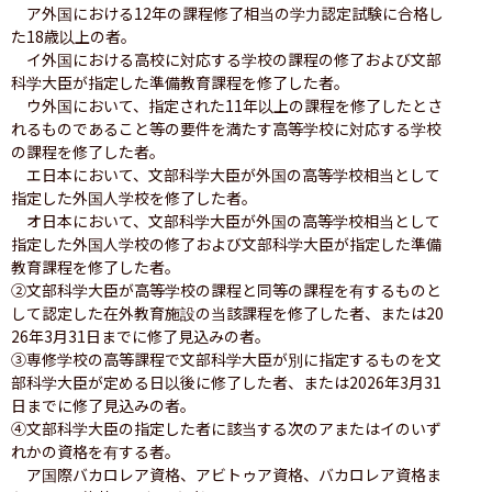
　ア外国における12年の課程修了相当の学力認定試験に合格し
た18歳以上の者。

　イ外国における高校に対応する学校の課程の修了および文部
科学大臣が指定した準備教育課程を修了した者。

　ウ外国において、指定された11年以上の課程を修了したとさ
れるものであること等の要件を満たす高等学校に対応する学校
の課程を修了した者。

　エ日本において、文部科学大臣が外国の高等学校相当として
指定した外国人学校を修了した者。

　オ日本において、文部科学大臣が外国の高等学校相当として
指定した外国人学校の修了および文部科学大臣が指定した準備
教育課程を修了した者。

②文部科学大臣が高等学校の課程と同等の課程を有するものと
して認定した在外教育施設の当該課程を修了した者、または20
26年3月31日までに修了見込みの者。

③専修学校の高等課程で文部科学大臣が別に指定するものを文
部科学大臣が定める日以後に修了した者、または2026年3月31
日までに修了見込みの者。

④文部科学大臣の指定した者に該当する次のアまたはイのいず
れかの資格を有する者。

　ア国際バカロレア資格、アビトゥア資格、バカロレア資格ま