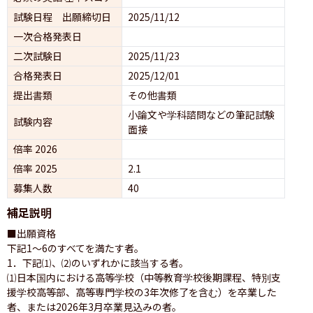
試験日程 出願締切日
2025/11/12
一次合格発表日
二次試験日
2025/11/23
合格発表日
2025/12/01
提出書類
その他書類
小論文や学科諮問などの筆記試験
試験内容
面接 
倍率 2026
倍率 2025
2.1
募集人数
40
補足説明
■出願資格

下記1〜6のすべてを満たす者。

1．下記⑴、⑵のいずれかに該当する者。

⑴日本国内における高等学校（中等教育学校後期課程、特別支
援学校高等部、高等専門学校の3年次修了を含む）を卒業した
者、または2026年3月卒業見込みの者。
