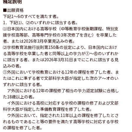
補足説明
■出願資格

下記1〜6のすべてを満たす者。

1．下記⑴、⑵のいずれかに該当する者。

⑴日本国内における高等学校（中等教育学校後期課程、特別支
援学校高等部、高等専門学校の3年次修了を含む）を卒業した
者、または2026年3月卒業見込みの者。

⑵学校教育法施行規則第150条の規定により、日本国内におけ
る高等学校を卒業した者と同等以上の学力が①〜⑥のいずれか
に該当する者、または2026年3月31日までにこれに該当する見
込みの者。

①外国において学校教育における12年の課程を修了した者、ま
たはこれに準ずる者で文部科学大臣が指定した次のア〜オのい
ずれかに該当する者。

　ア外国における12年の課程修了相当の学力認定試験に合格し
た18歳以上の者。

　イ外国における高校に対応する学校の課程の修了および文部
科学大臣が指定した準備教育課程を修了した者。

　ウ外国において、指定された11年以上の課程を修了したとさ
れるものであること等の要件を満たす高等学校に対応する学校
の課程を修了した者。
