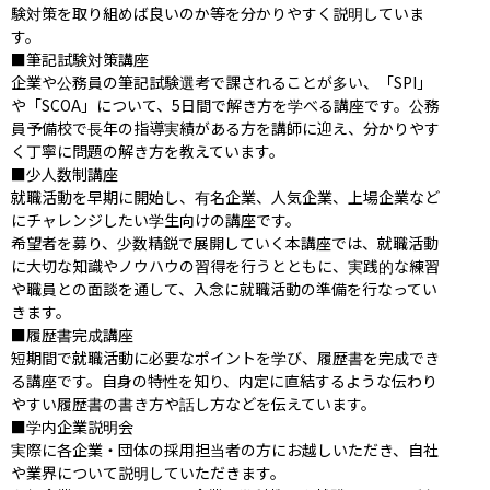
験対策を取り組めば良いのか等を分かりやすく説明していま
す。

■筆記試験対策講座

企業や公務員の筆記試験選考で課されることが多い、「SPI」
や「SCOA」について、5日間で解き方を学べる講座です。公務
員予備校で長年の指導実績がある方を講師に迎え、分かりやす
く丁寧に問題の解き方を教えています。

■少人数制講座

就職活動を早期に開始し、有名企業、人気企業、上場企業など
にチャレンジしたい学生向けの講座です。

希望者を募り、少数精鋭で展開していく本講座では、就職活動
に大切な知識やノウハウの習得を行うとともに、実践的な練習
や職員との面談を通して、入念に就職活動の準備を行なってい
きます。

■履歴書完成講座

短期間で就職活動に必要なポイントを学び、履歴書を完成でき
る講座です。自身の特性を知り、内定に直結するような伝わり
やすい履歴書の書き方や話し方などを伝えています。

■学内企業説明会

実際に各企業・団体の採用担当者の方にお越しいただき、自社
や業界について説明していただきます。
