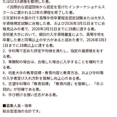
たはGCEA資格を取得した者。

　イ国際的な認証団体から認定を受けたインターナショナルス
クールに置かれる12年の課程を修了した者。

⑤文部科学大臣の行う高等学校卒業程度認定試験または大学入
学資格検定試験に合格した者、および2026年3月31日までに合
格見込みの者で、2026年3月31日までに18歳に達する者。

⑥明星大学において、個別の入学資格審査により、高等学校を
卒業した者と同等以上の学力があると認めた者で、2026年3月3
1日までに18歳以上に達する者。

2．学科等で定めた評定平均値を満たし、指定の諸資格を有す
る者。

3．専願制の場合は、合格した場合に入学することを確約でき
る者。

4．明星大学の教育目標・教育内容と教育方法、および学科等
の入学者受け入れ方針を理解し向上心のある者。

5．志望学科等の「教育目標」「教育内容」を理解し、「学ぶ
目的」が明確である者。

6．学び続ける強い意志がある者。

■募集人員・倍率

総合型選抜の合計です。