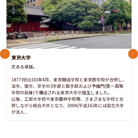
前のスライド
次
東京大学
志ある卓越。

1877(明治10)年4月、東京開成学校と東京医学校が合併し、
法学、理学、文学の3学部と医学部および予備門(第一高等
学校の前身)で構成される東京大学が誕生しました。

以後、工部大学校や東京農林学校等、さまざまな学校と合
併しながら総合大学となり、2004(平成16)年には国立大学
が法人...