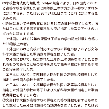
⑵学校教育法施行規則第150条の規定により、日本国内におけ
る高等学校を卒業した者と同等以上の学力が①〜⑥のいずれか
に該当する者、または2026年3月31日までにこれに該当する見
込みの者。

①外国において学校教育における12年の課程を修了した者、ま
たはこれに準ずる者で文部科学大臣が指定した次のア〜オのい
ずれかに該当する者。

　ア外国における12年の課程修了相当の学力認定試験に合格し
た18歳以上の者。

　イ外国における高校に対応する学校の課程の修了および文部
科学大臣が指定した準備教育課程を修了した者。

　ウ外国において、指定された11年以上の課程を修了したとさ
れるものであること等の要件を満たす高等学校に対応する学校
の課程を修了した者。

　エ日本において、文部科学大臣が外国の高等学校相当として
指定した外国人学校を修了した者。

　オ日本において、文部科学大臣が外国の高等学校相当として
指定した外国人学校の修了および文部科学大臣が指定した準備
教育課程を修了した者。

②文部科学大臣が高等学校の課程と同等の課程を有するものと
して認定した在外教育施設の当該課程を修了した者、または20