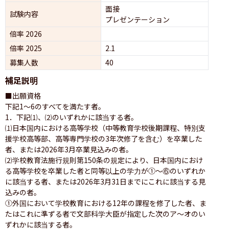
面接 
試験内容
プレゼンテーション 
倍率 2026
倍率 2025
2.1
募集人数
40
補足説明
■出願資格

下記1〜6のすべてを満たす者。

1．下記⑴、⑵のいずれかに該当する者。

⑴日本国内における高等学校（中等教育学校後期課程、特別支
援学校高等部、高等専門学校の3年次修了を含む）を卒業した
者、または2026年3月卒業見込みの者。

⑵学校教育法施行規則第150条の規定により、日本国内におけ
る高等学校を卒業した者と同等以上の学力が①〜⑥のいずれか
に該当する者、または2026年3月31日までにこれに該当する見
込みの者。

①外国において学校教育における12年の課程を修了した者、ま
たはこれに準ずる者で文部科学大臣が指定した次のア〜オのい
ずれかに該当する者。
