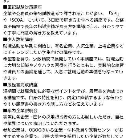
す。

■筆記試験対策講座

企業や公務員の筆記試験選考で課されることが多い、「SPI」
や「SCOA」について、5日間で解き方を学べる講座です。公務
員予備校で長年の指導実績がある方を講師に迎え、分かりやす
く丁寧に問題の解き方を教えています。

■少人数制講座

就職活動を早期に開始し、有名企業、人気企業、上場企業など
にチャレンジしたい学生向けの講座です。

希望者を募り、少数精鋭で展開していく本講座では、就職活動
に大切な知識やノウハウの習得を行うとともに、実践的な練習
や職員との面談を通して、入念に就職活動の準備を行なってい
きます。

■履歴書完成講座

短期間で就職活動に必要なポイントを学び、履歴書を完成でき
る講座です。自身の特性を知り、内定に直結するような伝わり
やすい履歴書の書き方や話し方などを伝えています。

■学内企業説明会

実際に各企業・団体の採用担当者の方にお越しいただき、自社
や業界について説明していただきます。

参加企業は、OBOGのいる企業・学科教員や就職センターがお
すすめする企業で、明星大学生を採用したい企業が参加してい