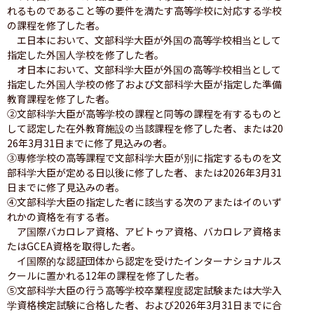
れるものであること等の要件を満たす高等学校に対応する学校
の課程を修了した者。

　エ日本において、文部科学大臣が外国の高等学校相当として
指定した外国人学校を修了した者。

　オ日本において、文部科学大臣が外国の高等学校相当として
指定した外国人学校の修了および文部科学大臣が指定した準備
教育課程を修了した者。

②文部科学大臣が高等学校の課程と同等の課程を有するものと
して認定した在外教育施設の当該課程を修了した者、または20
26年3月31日までに修了見込みの者。

③専修学校の高等課程で文部科学大臣が別に指定するものを文
部科学大臣が定める日以後に修了した者、または2026年3月31
日までに修了見込みの者。

④文部科学大臣の指定した者に該当する次のアまたはイのいず
れかの資格を有する者。

　ア国際バカロレア資格、アビトゥア資格、バカロレア資格ま
たはGCEA資格を取得した者。

　イ国際的な認証団体から認定を受けたインターナショナルス
クールに置かれる12年の課程を修了した者。

⑤文部科学大臣の行う高等学校卒業程度認定試験または大学入
学資格検定試験に合格した者、および2026年3月31日までに合