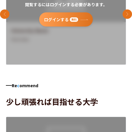
閲覧するにはログインする必要があります。
前のスライド
次
ログインする
無料
University Name
Overview
Re
c
ommend
少し頑張れば目指せる大学