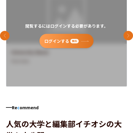
閲覧するにはログインする必要があります。
前のスライド
次
ログインする
無料
University Name
Overview
Re
c
ommend
人気の大学と編集部イチオシの大