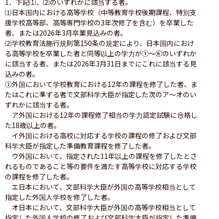
1．下記⑴、⑵のいずれかに該当する者。

⑴日本国内における高等学校（中等教育学校後期課程、特別支
援学校高等部、高等専門学校の3年次修了を含む）を卒業した
者、または2026年3月卒業見込みの者。

⑵学校教育法施行規則第150条の規定により、日本国内におけ
る高等学校を卒業した者と同等以上の学力が①〜⑥のいずれか
に該当する者、または2026年3月31日までにこれに該当する見
込みの者。

①外国において学校教育における12年の課程を修了した者、ま
たはこれに準ずる者で文部科学大臣が指定した次のア〜オのい
ずれかに該当する者。

　ア外国における12年の課程修了相当の学力認定試験に合格し
た18歳以上の者。

　イ外国における高校に対応する学校の課程の修了および文部
科学大臣が指定した準備教育課程を修了した者。

　ウ外国において、指定された11年以上の課程を修了したとさ
れるものであること等の要件を満たす高等学校に対応する学校
の課程を修了した者。

　エ日本において、文部科学大臣が外国の高等学校相当として
指定した外国人学校を修了した者。

　オ日本において、文部科学大臣が外国の高等学校相当として
指定した外国人学校の修了および文部科学大臣が指定した準備