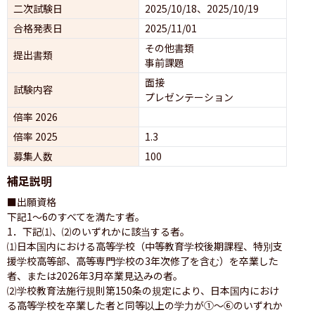
二次試験日
2025/10/18、2025/10/19
合格発表日
2025/11/01
その他書類
提出書類
事前課題
面接 
試験内容
プレゼンテーション 
倍率 2026
倍率 2025
1.3
募集人数
100
補足説明
■出願資格

下記1〜6のすべてを満たす者。

1．下記⑴、⑵のいずれかに該当する者。

⑴日本国内における高等学校（中等教育学校後期課程、特別支
援学校高等部、高等専門学校の3年次修了を含む）を卒業した
者、または2026年3月卒業見込みの者。

⑵学校教育法施行規則第150条の規定により、日本国内におけ
る高等学校を卒業した者と同等以上の学力が①〜⑥のいずれか