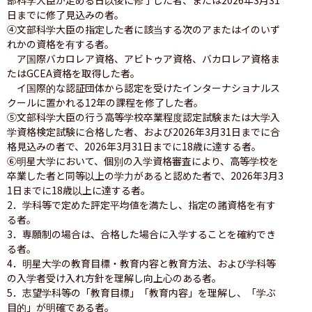
日までに修了見込みの者。

④文部科学大臣の指定した者に該当する次のアまたはイのいず
れかの資格を有する者。

　ア国際バカロレア資格、アビトゥア資格、バカロレア資格ま
たはGCEA資格を取得した者。

　イ国際的な認証団体から認定を受けたインターナショナルス
クールに置かれる12年の課程を修了した者。

⑤文部科学大臣の行う高等学校卒業程度認定試験または大学入
学資格検定試験に合格した者、および2026年3月31日までに合
格見込みの者で、2026年3月31日までに18歳に達する者。

⑥明星大学において、個別の入学資格審査により、高等学校を
卒業した者と同等以上の学力があると認めた者で、2026年3月3
1日までに18歳以上に達する者。

2．学科等で定めた評定平均値を満たし、指定の諸資格を有す
る者。

3．専願制の場合は、合格した場合に入学することを確約でき
る者。

4．明星大学の教育目標・教育内容と教育方法、および学科等
の入学者受け入れ方針を理解し向上心のある者。

5．志望学科等の「教育目標」「教育内容」を理解し、「学ぶ
目的」が明確である者。
