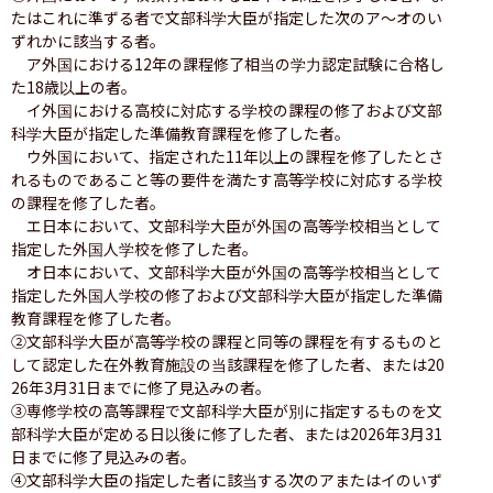
たはこれに準ずる者で文部科学大臣が指定した次のア〜オのい
ずれかに該当する者。

　ア外国における12年の課程修了相当の学力認定試験に合格し
た18歳以上の者。

　イ外国における高校に対応する学校の課程の修了および文部
科学大臣が指定した準備教育課程を修了した者。

　ウ外国において、指定された11年以上の課程を修了したとさ
れるものであること等の要件を満たす高等学校に対応する学校
の課程を修了した者。

　エ日本において、文部科学大臣が外国の高等学校相当として
指定した外国人学校を修了した者。

　オ日本において、文部科学大臣が外国の高等学校相当として
指定した外国人学校の修了および文部科学大臣が指定した準備
教育課程を修了した者。

②文部科学大臣が高等学校の課程と同等の課程を有するものと
して認定した在外教育施設の当該課程を修了した者、または20
26年3月31日までに修了見込みの者。

③専修学校の高等課程で文部科学大臣が別に指定するものを文
部科学大臣が定める日以後に修了した者、または2026年3月31
日までに修了見込みの者。

④文部科学大臣の指定した者に該当する次のアまたはイのいず