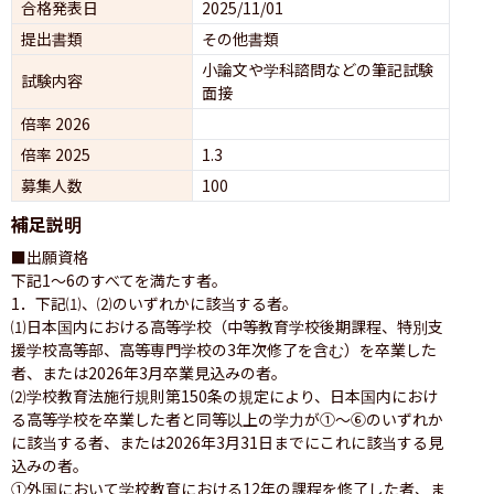
合格発表日
2025/11/01
提出書類
その他書類
小論文や学科諮問などの筆記試験
試験内容
面接 
倍率 2026
倍率 2025
1.3
募集人数
100
補足説明
■出願資格

下記1〜6のすべてを満たす者。

1．下記⑴、⑵のいずれかに該当する者。

⑴日本国内における高等学校（中等教育学校後期課程、特別支
援学校高等部、高等専門学校の3年次修了を含む）を卒業した
者、または2026年3月卒業見込みの者。

⑵学校教育法施行規則第150条の規定により、日本国内におけ
る高等学校を卒業した者と同等以上の学力が①〜⑥のいずれか
に該当する者、または2026年3月31日までにこれに該当する見
込みの者。

①外国において学校教育における12年の課程を修了した者、ま