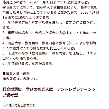
格見込みの者で、2026年3月31日までに18歳に達する者。

⑥明星大学において、個別の入学資格審査により、高等学校を
卒業した者と同等以上の学力があると認めた者で、2026年3月3
1日までに18歳以上に達する者。

2．学科等で定めた評定平均値を満たし、指定の諸資格を有す
る者。

3．専願制の場合は、合格した場合に入学することを確約でき
る者。

4．明星大学の教育目標・教育内容と教育方法、および学科等
の入学者受け入れ方針を理解し向上心のある者。

5．志望学科等の「教育目標」「教育内容」を理解し、「学ぶ
目的」が明確である者。

6．学び続ける強い意志がある者。

■募集人員・倍率

総合型選抜の合計です。
総合型選抜 学びの探究入試 アントレプレナーシッ
プ選考型
浪人でも出願できる