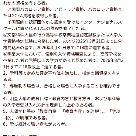
れかの資格を有する者。

　ア国際バカロレア資格、アビトゥア資格、バカロレア資格ま
たはGCEA資格を取得した者。

　イ国際的な認証団体から認定を受けたインターナショナルス
クールに置かれる12年の課程を修了した者。

⑤文部科学大臣の行う高等学校卒業程度認定試験または大学入
学資格検定試験に合格した者、および2026年3月31日までに合
格見込みの者で、2026年3月31日までに18歳に達する者。

⑥明星大学において、個別の入学資格審査により、高等学校を
卒業した者と同等以上の学力があると認めた者で、2026年3月3
1日までに18歳以上に達する者。

2．学科等で定めた評定平均値を満たし、指定の諸資格を有す
る者。

3．専願制の場合は、合格した場合に入学することを確約でき
る者。

4．明星大学の教育目標・教育内容と教育方法、および学科等
の入学者受け入れ方針を理解し向上心のある者。

5．志望学科等の「教育目標」「教育内容」を理解し、「学ぶ
目的」が明確である者。

6．学び続ける強い意志がある者。
