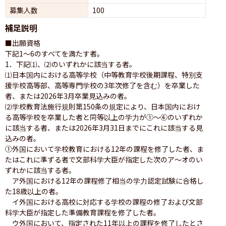
募集人数
100
補足説明
■出願資格

下記1〜6のすべてを満たす者。

1．下記⑴、⑵のいずれかに該当する者。

⑴日本国内における高等学校（中等教育学校後期課程、特別支
援学校高等部、高等専門学校の3年次修了を含む）を卒業した
者、または2026年3月卒業見込みの者。

⑵学校教育法施行規則第150条の規定により、日本国内におけ
る高等学校を卒業した者と同等以上の学力が①〜⑥のいずれか
に該当する者、または2026年3月31日までにこれに該当する見
込みの者。

①外国において学校教育における12年の課程を修了した者、ま
たはこれに準ずる者で文部科学大臣が指定した次のア〜オのい
ずれかに該当する者。

　ア外国における12年の課程修了相当の学力認定試験に合格し
た18歳以上の者。

　イ外国における高校に対応する学校の課程の修了および文部
科学大臣が指定した準備教育課程を修了した者。

　ウ外国において、指定された11年以上の課程を修了したとさ