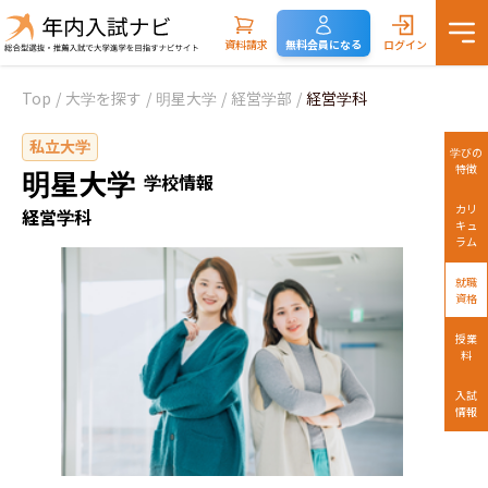
資料請求
無料会員になる
ログイン
Top
/
大学を探す
/
明星大学
/
経営学部
/
経営学科
私立大学
学びの
特徴
明星大学
学校情報
カリ
経営学科
キュ
ラム
就職
資格
授業
料
入試
情報