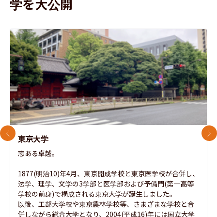
学を大公開
前のスライド
次
東京大学
志ある卓越。

1877(明治10)年4月、東京開成学校と東京医学校が合併し、
法学、理学、文学の3学部と医学部および予備門(第一高等
学校の前身)で構成される東京大学が誕生しました。

以後、工部大学校や東京農林学校等、さまざまな学校と合
併しながら総合大学となり、2004(平成16)年には国立大学