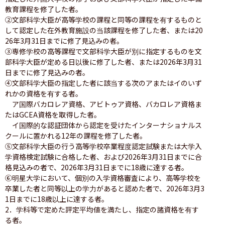
教育課程を修了した者。

②文部科学大臣が高等学校の課程と同等の課程を有するものと
して認定した在外教育施設の当該課程を修了した者、または20
26年3月31日までに修了見込みの者。

③専修学校の高等課程で文部科学大臣が別に指定するものを文
部科学大臣が定める日以後に修了した者、または2026年3月31
日までに修了見込みの者。

④文部科学大臣の指定した者に該当する次のアまたはイのいず
れかの資格を有する者。

　ア国際バカロレア資格、アビトゥア資格、バカロレア資格ま
たはGCEA資格を取得した者。

　イ国際的な認証団体から認定を受けたインターナショナルス
クールに置かれる12年の課程を修了した者。

⑤文部科学大臣の行う高等学校卒業程度認定試験または大学入
学資格検定試験に合格した者、および2026年3月31日までに合
格見込みの者で、2026年3月31日までに18歳に達する者。

⑥明星大学において、個別の入学資格審査により、高等学校を
卒業した者と同等以上の学力があると認めた者で、2026年3月3
1日までに18歳以上に達する者。

2．学科等で定めた評定平均値を満たし、指定の諸資格を有す
る者。
