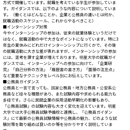
方式で開催しています。就職を考えている学生が参加していま
す。ガイダンスでは、以下のような内容について説明していま
す。（働くとはどんなことか、企業と公務員の違いとは何か、
就職活動のスケジュール、これからやるべきこと）

■インターンシップ対策

今やインターンシップの参加は、従来の就業体験というだけで
はなく、就職活動の中で大きなポイントになっています。特に3
年生の夏休みにどれだけインターンシップに行くかで、その後
の就職活動に大きな差が表れますが、インターンシップの参加
には、選考を課す企業が増えております。明星大学の就職ガイ
ダンスでは、インターンシップへの参加に向けて、「企業研
究」「自己分析の方法」「履歴書の書き方」「面接の注意点」
など重要なテクニックをレベル別にお伝えしています。

■公務員ガイダンス

公務員と一言で言っても、国家公務員・地方公務員・公安系公
務員など様々な種類があり、また試験内容や求められる能力も
多様です。さらに民間企業の採用活動早期化の影響もあり、
「公務員試験」の試験内容も大きく変化を迎えています。明星
大学では大手公務員試験予備校と連携し、「公務員ガイダン
ス」にて最新の公務員試験情報や公務員の魅力、どのような試
験対策を取り組めば良いのか等を分かりやすく説明していま