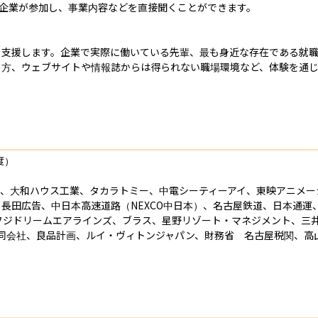
る企業が参加し、事業内容などを直接聞くことができます。

を支援します。企業で実際に働いている先輩、最も身近な存在である就
め方、ウェブサイトや情報誌からは得られない職場環境など、体験を通
）

空港、大和ハウス工業、タカラトミー、中電シーティーアイ、東映アニメ
長田広告、中日本高速道路（NEXCO中日本）、名古屋鉄道、日本通運
任監査法人、フジドリームエアラインズ、ブラス、星野リゾート・マネジメント
合同会社、良品計画、ルイ・ヴィトンジャパン、財務省　名古屋税関、高