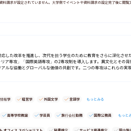
資料請求が設定されていません。大学側でイベントや資料請求の設定完了後に閲覧
対応した改革を推進し、次代を担う学生のために教育をさらに深化させた
キャリア専攻」「国際英語専攻」の2専攻制を導入します。異文化とその
リアルな協働とグローバルな価値の共創です。二つの専攻はこれらの実
情報学
経営学
外国文学
言語学
もっとみる
高等学校教諭
学芸員
旅行会社勤務
国際公務員
もっと
ト オフィス スペシャリスト
秘書検定
サービス接遇検定
国内旅