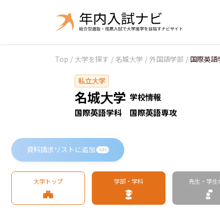
Top
/
大学を探す
/
名城大学
/
外国語学部
/
国際英語
私立大学
名城大学
学校情報
国際英語学科 国際英語専攻
資料請求リストに追加
無料
大学トップ
学部・学科
先生・学生