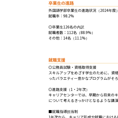
卒業生の進路
外国語学部卒業生の進路状況（2024年度）
就職率：98.2%

◎卒業生126名の内訳

就職者数：112名（88.9%）

その他：14名（11.1%）
就職支援
◎公務員試験・資格取得支援

スキルアップをめざす学生のために、資
ったバラエティー豊かなプログラムがそろ
◎進路支援（1・2年次）

キャリアセンターでは、早期から将来のキ
について考えるきっかけとなるような講演
■就職指導担当制

1年次から、キャリア形成や就職における