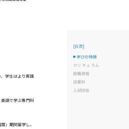
[
目次
]
学びの特徴
選択中のドット
カリ キュ ラム
就職資格
り、学生はより実践
授業料
入試情報
。英語で学ぶ専門科
程度）期間留学し、