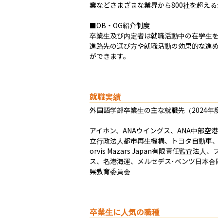
業などさまざまな業界から800社を超え
■OB・OG紹介制度

卒業生及び内定者は就職活動中の在学生
進路先の選び方や就職活動の効果的な進
ができます。
就職実績
外国語学部卒業生の主な就職先（2024年度
アイホン、ANAウイングス、ANA中部
立行政法人都市再生機構、トヨタ自動車、
orvis Mazars Japan有限責
ス、名港海運、メルセデス･ベンツ日本
県教育委員会
卒業生に人気の職種