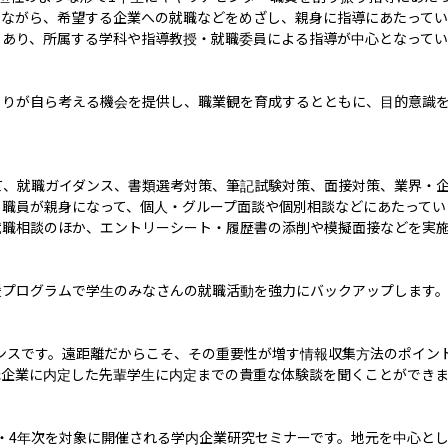
しながら、希望する企業への就職などをめざし、親身に指導にあたって
あり、所属する学科や指導教授・就職委員による指導が中心となってい
とりが自ら考える機会を提供し、職業観を育成するとともに、目的意識
て、就職ガイダンス、書類選考対策、筆記試験対策、面接対策、業界・
職員が親身になって、個人・グループ面談や個別相談などにあたっていま
職相談のほか、エントリーシート・履歴書の添削や模擬面接などを実施
プログラムで学生のみなさんの就職活動を強力にバックアップします。
ダンスです。遠距離だからこそ、その重要性が増す情報収集方法のポイン
企業に内定した先輩学生に内定までの貴重な体験談を聞くことができま
・4年次を対象に開催される学内企業研究セミナーです。地元を中心と