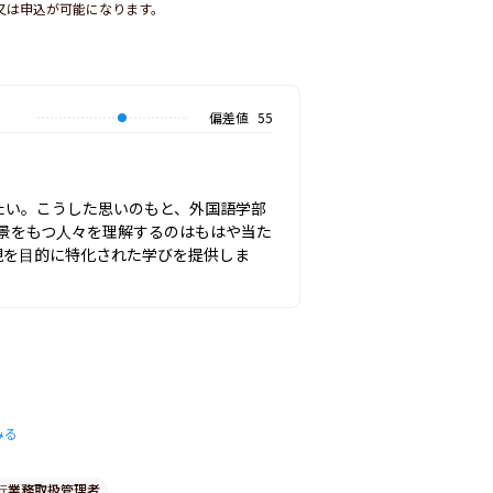
又は申込が可能になります。
偏差値
55
い。こうした思いのもと、外国語学部 
背景をもつ人々を理解するのはもはや当た
現を目的に特化された学びを提供しま
みる
行業務取扱管理者