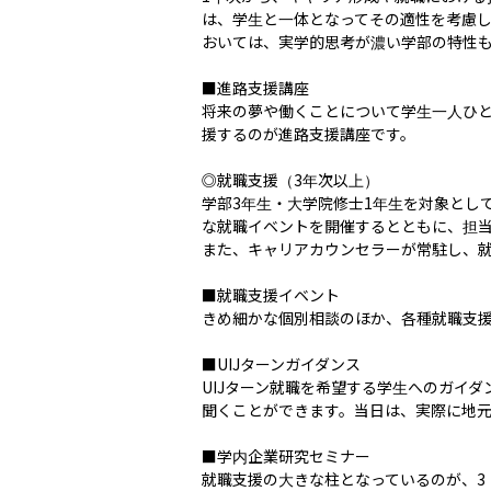
は、学生と一体となってその適性を考慮
おいては、実学的思考が濃い学部の特性も
■進路支援講座

将来の夢や働くことについて学生一人ひ
援するのが進路支援講座です。

◎就職支援（3年次以上）

学部3年生・大学院修士1年生を対象とし
な就職イベントを開催するとともに、担当
また、キャリアカウンセラーが常駐し、就
■就職支援イベント

きめ細かな個別相談のほか、各種就職支援
■UIJターンガイダンス

UIJターン就職を希望する学生へのガイ
聞くことができます。当日は、実際に地元
■学内企業研究セミナー

就職支援の大きな柱となっているのが、3