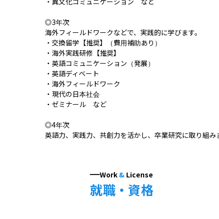
・異文化コミュニケーション　など

◎3年次

海外フィールドワークなどで、実践的に学びます。

・交換留学【推奨】（費用補助あり）

・海外実践研修【推奨】

・英語コミュニケーション（発展）

・英語ディベート

・海外フィールドワーク

・現代の日本社会

・ゼミナール　など

◎4年次

英語力、実践力、共創力を活かし、卒業研究に取り組み
Work
&
License
就職・資格