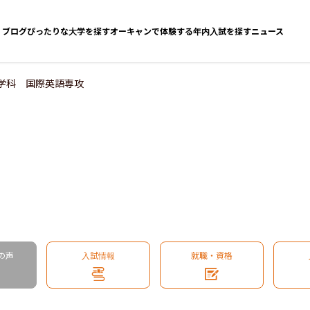
ブログ
ぴったりな大学を探す
オーキャンで体験する
年内入試を探す
ニュース
学科 国際英語専攻
の声
入試情報
就職・資格