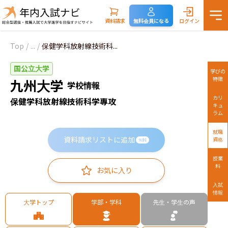
資料請求
無料会員になる
ログイン
Top
/
...
/
保健学科放射線技術科...
国公立大学
学びの
特徴
九州大学
学校情報
カリ
保健学科放射線技術科学專攻
キュ
ラム
就職
資料請求リストに追加
資格
無料
授業
料
お気に入り
入試
情報
大学トップ
学部・学科
先生・学生の声