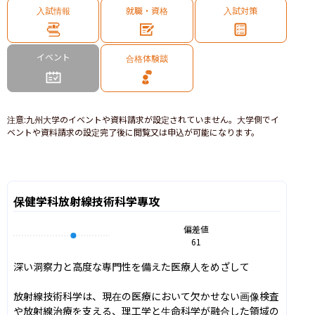
入試情報
就職・資格
入試対策
イベント
合格体験談
注意
:
九州大学のイベントや資料請求が設定されていません。大学側でイ
ベントや資料請求の設定完了後に閲覧又は申込が可能になります。
保健学科放射線技術科学專攻
偏差値
61
深い洞察力と高度な専門性を備えた医療人をめざして

放射線技術科学は、現在の医療において欠かせない画像検査
や放射線治療を支える、理工学と生命科学が融合した領域の