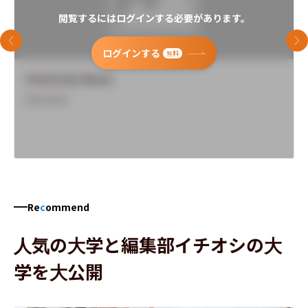
閲覧するにはログインする必要があります。
前のスライド
次
ログインする
無料
University Name
Overview
Re
c
ommend
人気の大学と編集部イチオシの大
学を大公開