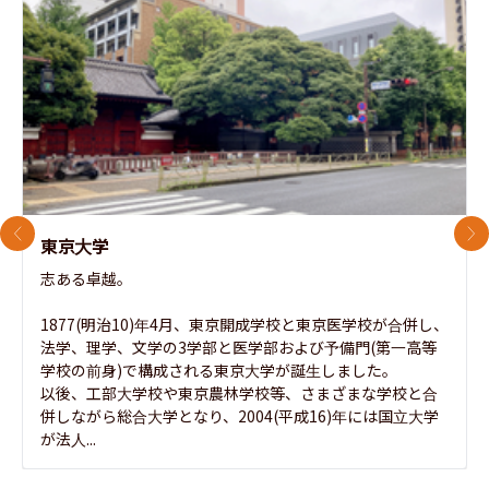
前のスライド
次
東京大学
志ある卓越。

1877(明治10)年4月、東京開成学校と東京医学校が合併し、
法学、理学、文学の3学部と医学部および予備門(第一高等
学校の前身)で構成される東京大学が誕生しました。

以後、工部大学校や東京農林学校等、さまざまな学校と合
併しながら総合大学となり、2004(平成16)年には国立大学
が法人...