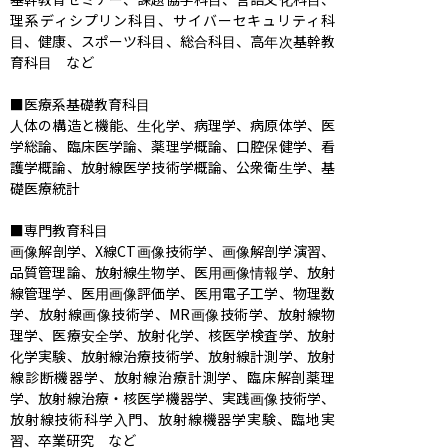
理系ディシプリン科目、サイバーセキュリティ科
目、健康、スポーツ科目、総合科目、高年次基幹教
育科目　など

■医療系基礎教育科目

人体の構造と機能、生化学、病理学、病原体学、医
学総論、臨床医学論、薬理学概論、口腔保健学、看
護学概論、放射線医学技術学概論、公衆衛生学、基
礎医療統計

■専門教育科目

画像解剖学、X線CT画像技術学、画像解剖学演習、
品質管理論、放射線生物学、医用画像情報学、放射
線管理学、医用画像評価学、医用電子工学、物理数
学、放射線画像技術学、MR画像技術学、放射線物
理学、医療安全学、放射化学、核医学検査学、放射
化学実験、放射線治療技術学、放射線計測学、放射
線診断機器学、放射線治療計測学、臨床解剖薬理
学、放射線治療・核医学機器学、実践画像技術学、
放射線技術科学入門、放射線機器学実験、臨地実
習、卒業研究　など