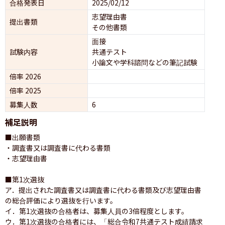
合格発表日
2025/02/12
志望理由書
提出書類
その他書類
面接 
試験内容
共通テスト 
小論文や学科諮問などの筆記試験
倍率 2026
倍率 2025
募集人数
6
補足説明
■出願書類

・調査書又は調査書に代わる書類

・志望理由書

■第1次選抜

ア．提出された調査書又は調査書に代わる書類及び志望理由書
の総合評価により選抜を行います。

イ．第1次選抜の合格者は、募集人員の3倍程度とします。

ウ．第1次選抜の合格者には、「総合令和7共通テスト成績請求