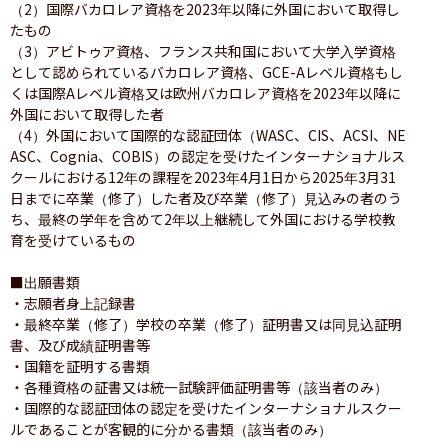
（2）国際バカロレア資格を2023年以降に外国において取得し
たもの

（3）アビトゥア資格、フランス共和国において大学入学資格
として認められているバカロレア資格、GCE-Aレベル資格もし
くは国際Aレベル資格又は欧州バカロレア資格を2023年以降に
外国において取得した者

（4）外国において国際的な認証団体（WASC、CIS、ACSI、NE
ASC、Cognia、COBIS）の認定を受けたインターナショナルス
クールにおける12年の課程を2023年4月1日から2025年3月31
日までに卒業（修了）した者及び卒業（修了）見込みの者のう
ち、最終の学年を含めて2年以上継続して外国における学校教
育を受けているもの

■出願書類

・志願者身上記録書

・最終卒業（修了）学校の卒業（修了）証明書又は同見込証明
書、及び成績証明書等

・国籍を証明する書類

・各種資格の証書又は統一試験評価証明書等（該当者のみ）

・国際的な認証団体の認定を受けたインターナショナルスクー
ルであることが客観的に分かる書類（該当者のみ）
