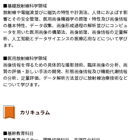
■基礎放射線科学領域

放射線や電磁波並びに磁気の特性や計測法、人体におよぼす影
響とその安全管理、医用画像機器学の原理・特性及び画像情報
の基本特性、データ収集、画像形成過程の解析並びにコンピュ
ータを用いた医用画像の構築法、画像処理、画像情報の定量解
析、人工知能とデータサイエンスの医療応用などについて学び
ます。

■医用放射線科学領域

画像情報を得るための具体的な撮影技術、臨床画像の分析、画
質の評価・新しい手法の開発、形態画像情報及び機能代謝情報
の分析、定量評価、データ解析方法並びに放射線治療技術など
について学びます。
カリキュラム
■基幹教育科目

基幹教育セミナー、課題協学科目、言語文化科目、