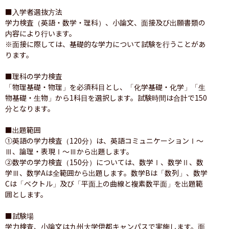
■入学者選抜方法

学力検査（英語・数学・理科）、小論文、面接及び出願書類の
内容により行います。

※面接に際しては、基礎的な学力について試験を行うことがあ
ります。

■理科の学力検査

「物理基礎・物理」を必須科目とし、「化学基礎・化学」「生
物基礎・生物」から1科目を選択します。試験時間は合計で150
分となります。

■出題範囲

①英語の学力検査（120分）は、英語コミュニケーションⅠ〜
Ⅲ、論理・表現Ⅰ〜Ⅲから出題します。

②数学の学力検査（150分）については、数学Ⅰ、数学Ⅱ、数
学Ⅲ、数学Aは全範囲から出題します。数学Bは「数列」、数学
Cは「ベクトル」及び「平面上の曲線と複素数平面」を出題範
囲とします。

■試験場

学力検査、小論文は九州大学伊都キャンパスで実施します。面