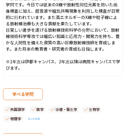
学問です。今日では従来のX線や放射性同位元素を用いた画
像検査に加え、超音波や磁気共鳴現象を利用した検査が日常
的に行われています。また高エネルギーのX線や粒子線によ
る放射線治療も大きな貢献を果たしています。

目覚しい進歩を遂げる放射線技術科学の分野において、放射
線技術科学専攻では幅広い知識と応用力・開発力を持ち、豊
かな人間性を備えた資質の高い診療放射線技師を育成しま
す。また将来の教育者・研究者の育成も目指します。

※1年次は伊都キャンパス、2年次以降は病院キャンパスで学
びます。
学べる学問
外国語学
医学
保健・衛生学
生物学
物理学
もっとみる