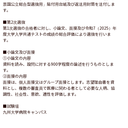
票国公立総合型選抜用」貼付用台紙及び返送用封筒を送付しま
す。

■第2次選抜

第1次選抜の合格者に対し、小論文、面接及び令和7（2025）年
度大学入学共通テストの成績の総合評価により選抜を行いま
す。

■小論文及び面接

①小論文の内容

資料を読み、設問に対する900字程度の論述を行うものとしま
す。

②面接の内容

面接は、個人面接又はグループ面接とします。志望理由書を資
料とし、複数の審査員で医療に関わる者として必要な人柄、協
調性、社会性、意欲、適性を評価します。

■試験場

九州大学病院キャンパス