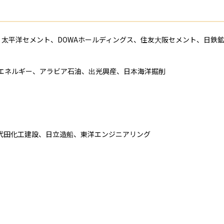
、太平洋セメント、DOWAホールディングス、住友大阪セメント、日鉄鉱
Gエネルギー、アラビア石油、出光興産、日本海洋掘削

千代田化工建設、日立造船、東洋エンジニアリング
