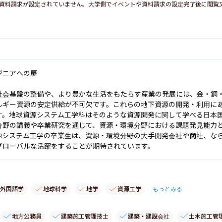
資料請求が設定されていません。大学側でイベントや資料請求の設定完了後に閲覧
ニアへの扉

社会基盤の整備や、より豊かな生活をもたらす産業の発展には、金・銅
ルギー資源の安定供給が不可欠です。これらの地下資源の開発・利用に
。地球資源システム工学科はそのような資源開発に関して学べる日本国
分野の講義や卒業研究を通じて、資源・環境分野における課題発見能力
源システム工学の卒業生は、資源・環境分野の大手開発会社や商社、な
グローバルな活躍をすることが期待されています。
外国語学
地球科学
地学
資源工学
もっとみる
地方公務員
建築施工管理技士
建築・建設会社
土木施工管