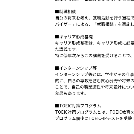
■就職相談

自分の将来を考え、就職活動を行う過程
バイザー」による、「就職相談」を実施し
■キャリア形成基礎

キャリア形成基礎は、キャリア形成に必
た講義です。

特に低年次からこの講義を受けることで、
■インターンシップ等

インターンシップ等とは、学生がその仕
的に、自らの専攻を含む関心分野や将来
ことで、自己の職業適性や将来設計につ
効果もあります。

■TOEIC対策プログラム

TOEIC対策プログラムとは、TOEIC教
プログラム前後にTOEIC-IPテストを