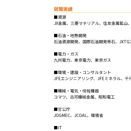
就職実績
■資源

JX金属、三菱マテリアル、住友金属鉱山
■石油・地熱開発

石油資源開発、国際石油開発帝石、JXT
■電力・ガス

九州電力、東京電力、東京ガス

■環境・建設・コンサルタント

JFEエンジニアリング、JFEミネラル、
■機械・電気・情報機器

コマツ、古河機械金属、昭和電工

■官公庁

JOGMEC、JCOAL、環境省

■IT
