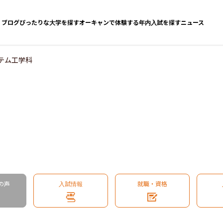
ブログ
ぴったりな大学を探す
オーキャンで体験する
年内入試を探す
ニュース
テム工学科
の声
入試情報
就職・資格