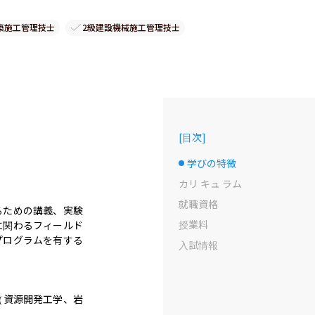
築施工管理技士
2級建設機械施工管理技士
[
目次
]
学びの特徴
選択中のドット
カリ キュ ラム
就職資格
るための講義、実験
授業料
に関わるフィールド
プログラムを有する
入試情報
（資源開発工学、岩