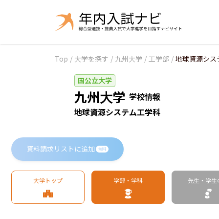
Top
/
大学を探す
/
九州大学
/
工学部
/
地球資源シス
国公立大学
九州大学
学校情報
地球資源システム工学科
資料請求リストに追加
無料
大学トップ
学部・学科
先生・学生