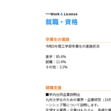
Work
&
License
就職・資格
卒業生の進路
令和5年度工学部卒業生の進路状況

進学：85.4%

就職：11.4%

その他：3.2%
就職支援
■学内合同企業説明会

九州大学生のための業界・企業研究（10
ーンシップ等について説明します。

志望する業界・企業はもちろん、多様な業