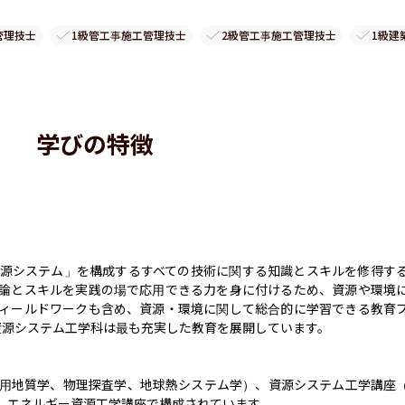
管理技士
1級管工事施工管理技士
2級管工事施工管理技士
1級建
学びの特徴
源システム」を構成するすべての技術に関する知識とスキルを修得す
論とスキルを実践の場で応用できる力を身に付けるため、資源や環境
ィールドワークも含め、資源・環境に関して総合的に学習できる教育
源システム工学科は最も充実した教育を展開しています。

用地質学、物理探査学、地球熱システム学）、資源システム工学講座
、エネルギー資源工学講座で構成されています。