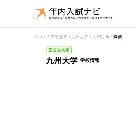
Top
/
大学を探す
/
九州大学
/
入試対策
/
詳細
国公立大学
九州大学
学校情報