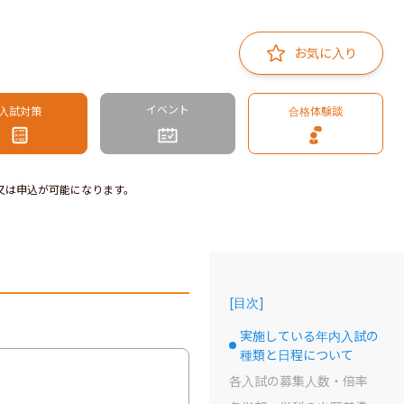
お気に入り
イベント
入試対策
合格体験談
又は申込が可能になります。
[
目次
]
実施している年内入試の
選択中のドット
種類と日程について
各入試の募集人数・倍率