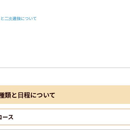
類と二次選抜について
ト
種類と日程について
コース