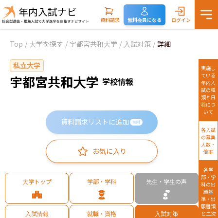
資料請求
無料会員になる
ログイン
Top
/
大学を探す
/
宇都宮共和大学
/
入試対策
/
詳細
私立大学
実施し
ている
宇都宮共和大学
学校情報
年内入
試の種
類と日
程につ
いて
資料請求リストに追加
無料
各入試
の募集
人数・
お気に入り
倍率
各学
部・学
大学トップ
学部・学科
先生・学生の声
科の出
願基
準・出
願書類
入試情報
就職・資格
入試対策
と二次