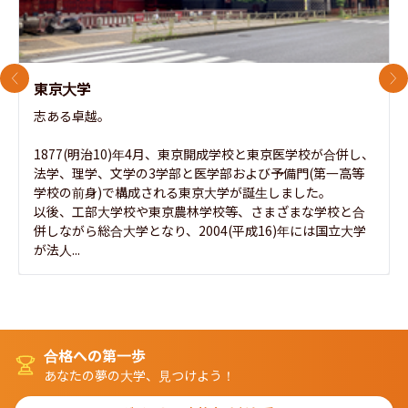
前のスライド
次
東京大学
志ある卓越。

1877(明治10)年4月、東京開成学校と東京医学校が合併し、
法学、理学、文学の3学部と医学部および予備門(第一高等
学校の前身)で構成される東京大学が誕生しました。

以後、工部大学校や東京農林学校等、さまざまな学校と合
併しながら総合大学となり、2004(平成16)年には国立大学
が法人...
合格への第一歩
あなたの夢の大学、見つけよう！