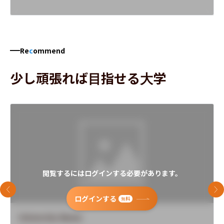
Re
c
ommend
少し頑張れば目指せる大学
閲覧するにはログインする必要があります。
前のスライド
次
ログインする
無料
University Name