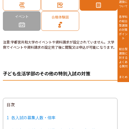
選抜に
ついて
イベント
合格体験談
各学科
の総合
型選抜
の対策
ポイン
ト
注意
:
宇都宮共和大学のイベントや資料請求が設定されていません。大学
側でイベントや資料請求の設定完了後に閲覧又は申込が可能になります。
総合型
選抜に
対する
よくあ
る質問
子ども生活学部のその他の特別入試の対策
まとめ
目次
1
各入試の募集人数・倍率