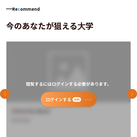
Re
c
ommend
今のあなたが狙える大学
閲覧するにはログインする必要があります。
前のスライド
次
ログインする
無料
University Name
Overview