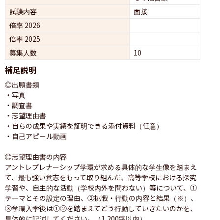
試験内容
面接 
倍率 2026
倍率 2025
募集人数
10
補足説明
◎出願書類

・写真

・調査書

・志望理由書

・自らの成果や実績を証明できる添付資料（任意）

・自己アピール動画

◎志望理由書の内容

アントレプレナーシップ学環が求める具体的な学生像を踏まえ
て、最も強い意志をもって取り組んだ、高等学校における探究
学習や、自主的な活動（学校内外を問わない）等について、①
テーマとその設定の理由、②挑戦・行動の内容と結果（※）、
③学環入学後は①②を踏まえてどう行動していきたいのかを、
具体的に記述してください。（1,200字以内）
