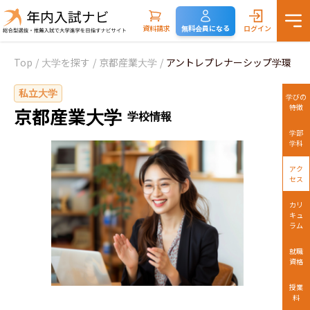
資料請求
無料会員になる
ログイン
Top
/
大学を探す
/
京都産業大学
/
アントレプレナーシップ学環
私立大学
学びの
特徴
京都産業大学
学校情報
学部
学科
アク
セス
カリ
キュ
ラム
就職
資格
授業
料