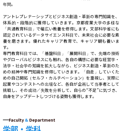
年間。

アントレプレナーシップとビジネス創造・革新の専門知識を、
体系的・段階的に獲得していきます。京都産業大学の多様な
「共通教育科目」で幅広い教養を修得します。文部科学省にも
認定されているデータサイエンス科目で、未来社会に必要な素
養を磨きます。優れたキャリア教育で、キャリア観も養いま
す。

専門教育科目では、「基盤科目」「展開科目」で、先端の技術
やグローバルビジネスにも触れ、各自の構想に必要な経営学・
法学・社会学の知識を拡大しながら、ビジネス創造・革新のた
めの精神や専門知識を修得していきます。「自走」していくた
めの自己開拓（セルフ・カルチベーション）を重視し、実際に
起業やコンテストへの出場など、各自が企画して当事者として
挑戦し、その成功／失敗を分析して、自らの“不足”に気づき、
自身をアップデートしつづける姿勢も獲得します。
Faculty
&
Department
学部・学科