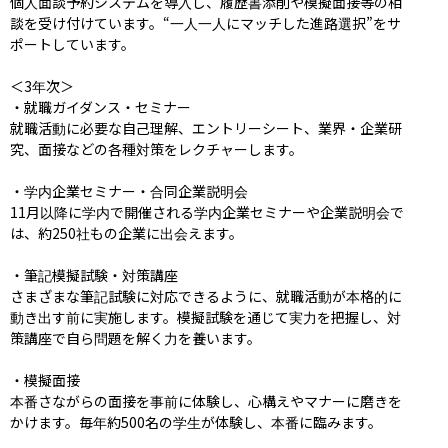
個人面談予約システムを導入し、履歴書添削や模擬面接等の相
談を受け付けています。“一人一人にマッチした進路選択”をサ
ポートしています。

＜3年次＞

・就職ガイダンス・セミナー

就職活動に必要な自己理解、エントリーシート、業界・企業研
究、面接などの各種対策をレクチャーします。

・学内企業セミナー・合同企業説明会

11月以降に学内で開催される学内企業セミナーや企業説明会で
は、約250社もの企業に出会えます。

・筆記模擬試験・対策講座

さまざまな筆記試験に対応できるように、就職活動が本格的に
動き出す前に実施します。模擬試験を通じて実力を把握し、対
策講座で自ら問題を解く力を養います。

・模擬面接

本番さながらの面接を事前に体験し、心構えやマナーに磨きを
かけます。毎年約500名の学生が体験し、本番に臨みます。
