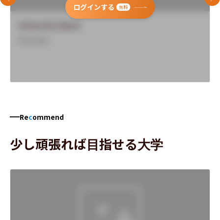
前のスライド
次
ログインする
無料
University Name
Overview
Re
c
ommend
少し頑張れば目指せる大学