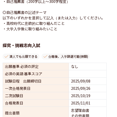
・自己推薦書（200字以上〜300字程度）

◎自己推薦書の記述テーマ

以下のいずれかを選択して記入（または入力）してください。

・高校時代に意欲的に取り組んだこと

・大学入学後に取り組みたいこと
探究・挑戦志向入試
浪人でも出願できる
合格後、入学辞退可能(併願)
出願基準 必須の評定
なし
必須の英語 基準スコア
試験日程 出願締切日
2025/09/08
一次合格発表日
2025/09/26
二次試験日
2025/10/19
合格発表日
2025/11/01
志望理由書
提出書類
その他書類