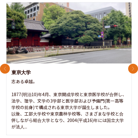
前のスライド
次
東京大学
志ある卓越。

1877(明治10)年4月、東京開成学校と東京医学校が合併し、
法学、理学、文学の3学部と医学部および予備門(第一高等
学校の前身)で構成される東京大学が誕生しました。

以後、工部大学校や東京農林学校等、さまざまな学校と合
併しながら総合大学となり、2004(平成16)年には国立大学
が法人...