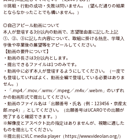
※挑戦・行動の成功・失敗は問いません。（望んだ通りの結果
とならなかったことでも構いません。）

◎自己アピール動画について

本人が登場する3分以内の動画で、志望理由書に記した上記
①、②、③に記した内容について、取組に掛ける熱意、学環入
学後や卒業後の展望等をアピールしてください。

【動画の要件について】

・動画の長さは3分以内とします。

・提出できるファイルは1つのみです。

・動画中に必ず本人が登場するようにしてください。（一度で
も登場していればよく、動画全編で登場している必要はありま
せん。）

・「.mp4／.mov／.wmv／.mpeg／.m4v／.webm」のいずれ
かの動画形式で提出してください。

・動画のファイル名は「出願番号・氏名（例：123456・京産太
郎.mp4）」としてください。（出願番号はUCAROでの出願が
完了すると確認できます。）

※解像度とアスペクト比の指定はありませんが、視聴に適した
ものを提出してください。

※提出前にVLC media player（https://www.videolan.org/）