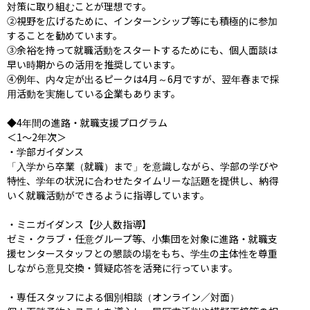
対策に取り組むことが理想です。

②視野を広げるために、インターンシップ等にも積極的に参加
することを勧めています。

③余裕を持って就職活動をスタートするためにも、個人面談は
早い時期からの活用を推奨しています。

④例年、内々定が出るピークは4月～6月ですが、翌年春まで採
用活動を実施している企業もあります。

◆4年間の進路・就職支援プログラム

＜1〜2年次＞

・学部ガイダンス

「入学から卒業（就職）まで」を意識しながら、学部の学びや
特性、学年の状況に合わせたタイムリーな話題を提供し、納得
いく就職活動ができるように指導しています。

・ミニガイダンス【少人数指導】

ゼミ・クラブ・任意グループ等、小集団を対象に進路・就職支
援センタースタッフとの懇談の場をもち、学生の主体性を尊重
しながら意見交換・質疑応答を活発に行っています。

・専任スタッフによる個別相談（オンライン／対面）
