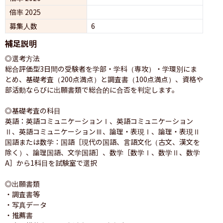
倍率 2025
募集人数
6
補足説明
◎選考方法

総合評価型3日間の受験者を学部・学科（専攻）・学環別にま
とめ、基礎考査（200点満点）と調査書（100点満点）、資格や
部活動ならびに出願書類で総合的に合否を判定します。

◎基礎考査の科目

英語：英語コミュニケーションⅠ、英語コミュニケーション
Ⅱ、英語コミュニケーションⅢ、論理・表現Ⅰ、論理・表現Ⅱ

国語または数学：国語［現代の国語、言語文化（古文、漢文を
除く）、論理国語、文学国語］、数学［数学Ⅰ、数学Ⅱ、数学
A］から1科目を試験室で選択

◎出願書類

・調査書等

・写真データ

・推薦書
