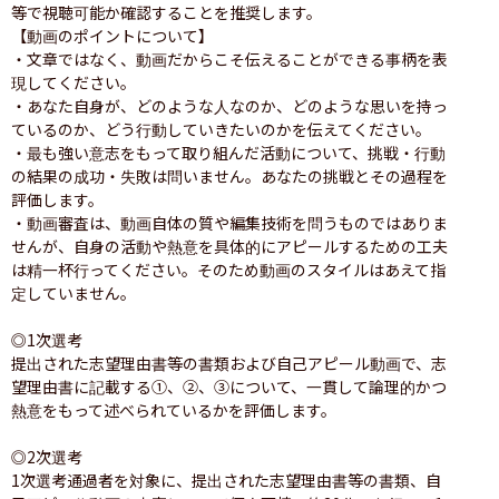
等で視聴可能か確認することを推奨します。

【動画のポイントについて】

・文章ではなく、動画だからこそ伝えることができる事柄を表
現してください。

・あなた自身が、どのような人なのか、どのような思いを持っ
ているのか、どう行動していきたいのかを伝えてください。

・最も強い意志をもって取り組んだ活動について、挑戦・行動
の結果の成功・失敗は問いません。あなたの挑戦とその過程を
評価します。

・動画審査は、動画自体の質や編集技術を問うものではありま
せんが、自身の活動や熱意を具体的にアピールするための工夫
は精一杯行ってください。そのため動画のスタイルはあえて指
定していません。

◎1次選考

提出された志望理由書等の書類および自己アピール動画で、志
望理由書に記載する①、②、③について、一貫して論理的かつ
熱意をもって述べられているかを評価します。

◎2次選考

1次選考通過者を対象に、提出された志望理由書等の書類、自