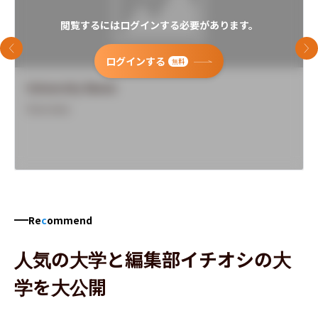
閲覧するにはログインする必要があります。
前のスライド
次
ログインする
無料
University Name
Overview
Re
c
ommend
人気の大学と編集部イチオシの大
学を大公開