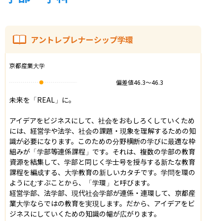
アントレプレナーシップ学環
京都産業大学
偏差値
46.3
〜
46.3
未来を「REAL」に。

アイデアをビジネスにして、社会をおもしろくしていくため
には、経営学や法学、社会の課題・現象を理解するための知
識が必要になります。このための分野横断の学びに最適な枠
組みが「学部等連係課程」です。それは、複数の学部の教育
資源を結集して、学部と同じく学士号を授与する新たな教育
課程を編成する、大学教育の新しいカタチです。学問を環の
ようにむすぶことから、「学環」と呼びます。

経営学部、法学部、現代社会学部が連係・連環して、京都産
業大学ならではの教育を実現します。だから、アイデアをビ
ジネスにしていくための知識の幅が広がります。