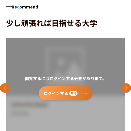
Re
c
ommend
少し頑張れば目指せる大学
閲覧するにはログインする必要があります。
前のスライド
次
ログインする
無料
University Name
Overview