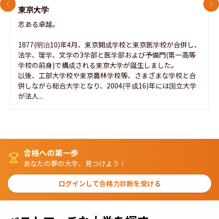
前のスライド
次
東京大学
志ある卓越。

1877(明治10)年4月、東京開成学校と東京医学校が合併し、
法学、理学、文学の3学部と医学部および予備門(第一高等
学校の前身)で構成される東京大学が誕生しました。

以後、工部大学校や東京農林学校等、さまざまな学校と合
併しながら総合大学となり、2004(平成16)年には国立大学
が法人...
合格への第一歩
あなたの夢の大学、見つけよう！
ログインして合格力診断を受ける