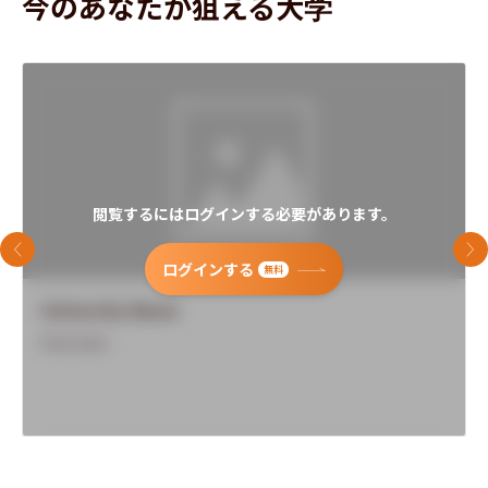
今のあなたが狙える大学
閲覧するにはログインする必要があります。
前のスライド
次
ログインする
無料
University Name
Overview