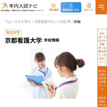
資料請求
無料会員になる
ログイン
Top
/
大学を探す
/
京都看護大学
/
入試対策
/
詳細
私立大学
各学
部・学
京都看護大学
学校情報
科の出
願基
準・出
願書類
と二次
選抜に
ついて
各学科
の総合
型選抜
の対策
ポイン
ト
総合型
選抜に
対する