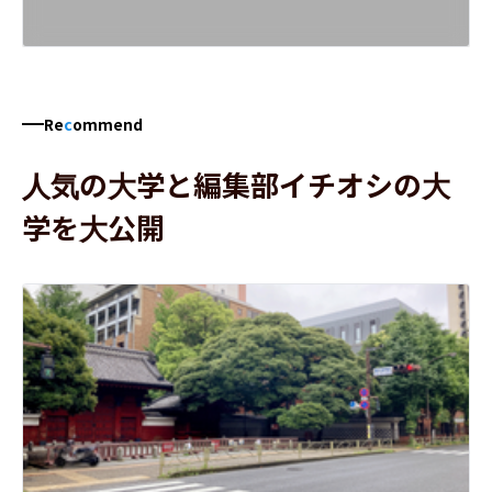
Re
c
ommend
人気の大学と編集部イチオシの大
学を大公開