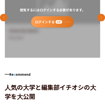
閲覧するにはログインする必要があります。
前のスライド
次
ログインする
無料
University Name
Overview
Re
c
ommend
人気の大学と編集部イチオシの大
学を大公開