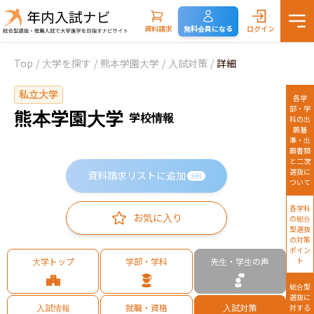
資料請求
無料会員になる
ログイン
Top
/
大学を探す
/
熊本学園大学
/
入試対策
/
詳細
私立大学
各学
部・学
熊本学園大学
学校情報
科の出
願基
準・出
願書類
と二次
選抜に
資料請求リストに追加
無料
ついて
各学科
お気に入り
の総合
型選抜
の対策
ポイン
大学トップ
学部・学科
先生・学生の声
ト
総合型
選抜に
入試情報
就職・資格
入試対策
対する