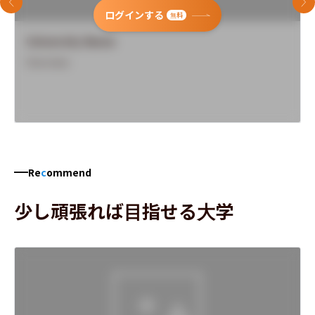
前のスライド
次
ログインする
無料
University Name
Overview
Re
c
ommend
少し頑張れば目指せる大学