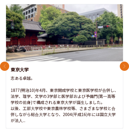
前のスライド
次
東京大学
志ある卓越。

1877(明治10)年4月、東京開成学校と東京医学校が合併し、
法学、理学、文学の3学部と医学部および予備門(第一高等
学校の前身)で構成される東京大学が誕生しました。

以後、工部大学校や東京農林学校等、さまざまな学校と合
併しながら総合大学となり、2004(平成16)年には国立大学
が法人...