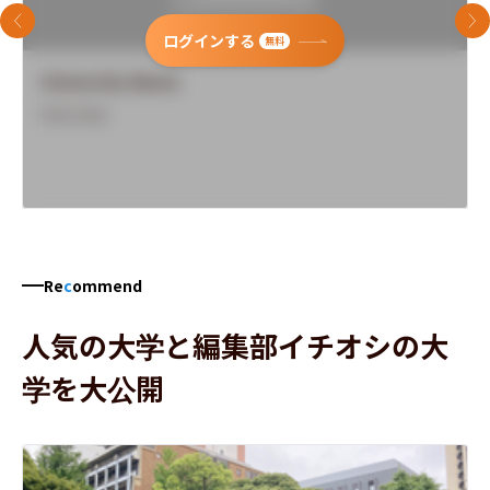
前のスライド
次
ログインする
無料
University Name
Overview
Re
c
ommend
人気の大学と編集部イチオシの大
学を大公開