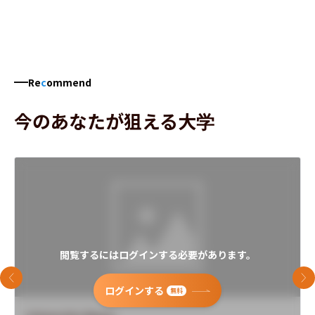
Re
c
ommend
今のあなたが狙える大学
閲覧するにはログインする必要があります。
前のスライド
次
ログインする
無料