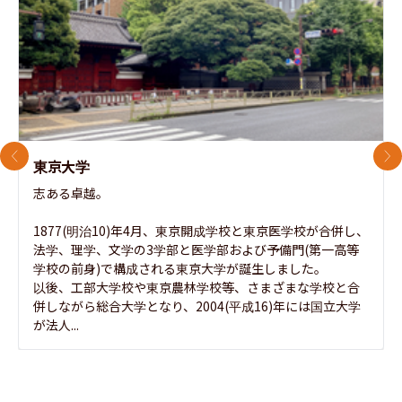
前のスライド
次
東京大学
志ある卓越。

1877(明治10)年4月、東京開成学校と東京医学校が合併し、
法学、理学、文学の3学部と医学部および予備門(第一高等
学校の前身)で構成される東京大学が誕生しました。

以後、工部大学校や東京農林学校等、さまざまな学校と合
併しながら総合大学となり、2004(平成16)年には国立大学
が法人...