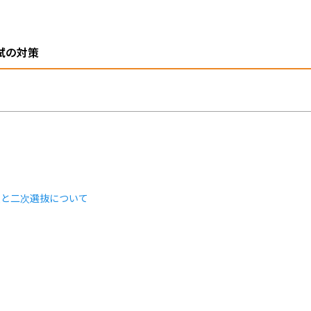
試の対策
類と二次選抜について
ト