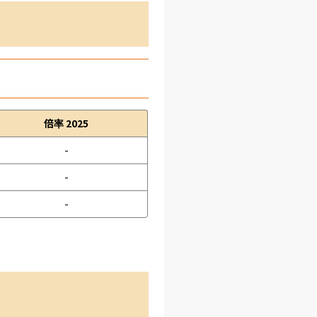
倍率 2025
-
-
-