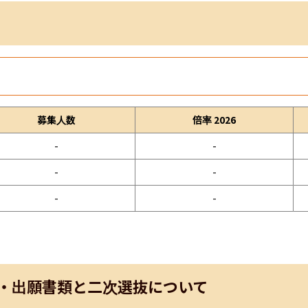
募集人数
倍率 2026
-
-
-
-
-
-
・出願書類と二次選抜について