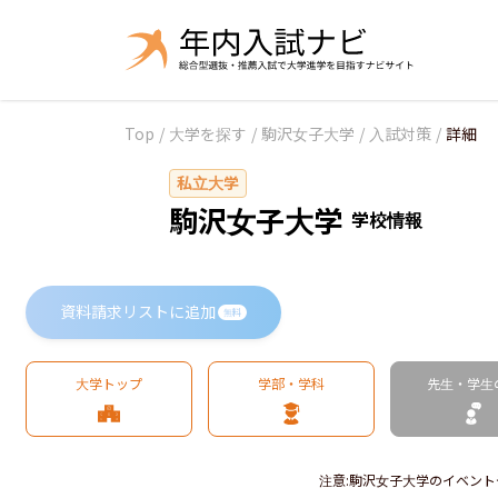
Top
/
大学を探す
/
駒沢女子大学
/
入試対策
/
詳細
私立大学
駒沢女子大学
学校情報
資料請求リストに追加
無料
大学トップ
学部・学科
先生・学生
注意
:
駒沢女子大学のイベント