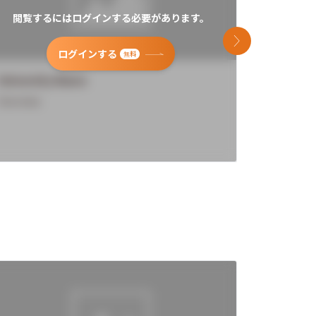
閲覧するにはログインする必要があります。
閲覧す
次のスライド
ログインする
無料
University Name
Universi
Overview
Overview