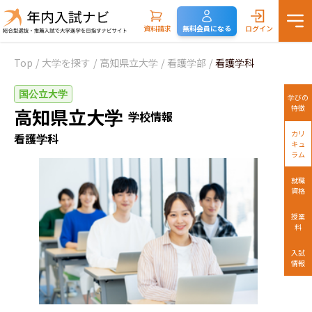
資料請求
無料会員になる
ログイン
Top
/
大学を探す
/
高知県立大学
/
看護学部
/
看護学科
国公立大学
学びの
特徴
高知県立大学
学校情報
カリ
看護学科
キュ
ラム
就職
資格
授業
料
入試
情報