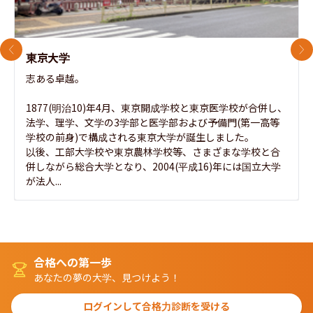
前のスライド
次
東京大学
志ある卓越。

1877(明治10)年4月、東京開成学校と東京医学校が合併し、
法学、理学、文学の3学部と医学部および予備門(第一高等
学校の前身)で構成される東京大学が誕生しました。

以後、工部大学校や東京農林学校等、さまざまな学校と合
併しながら総合大学となり、2004(平成16)年には国立大学
が法人...
合格への第一歩
あなたの夢の大学、見つけよう！
ログインして合格力診断を受ける