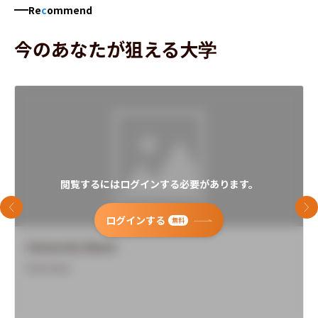
Re
c
ommend
今のあなたが狙える大学
閲覧するにはログインする必要があります。
前のスライド
次
ログインする
無料
University Name
Overview