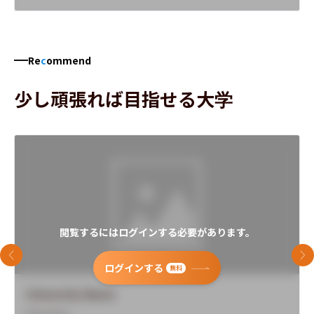
Re
c
ommend
少し頑張れば目指せる大学
閲覧するにはログインする必要があります。
前のスライド
次
ログインする
無料
University Name