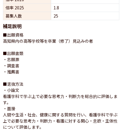
倍率 2025
1.8
募集人数
25
補足説明
■出願資格

高知県内の高等学校等を卒業（修了）見込みの者

■出願書類

・志願票

・調査書 

・推薦書

■選抜方法 

・小論文

看護学科で学ぶ上で必要な思考力・判断力を総合的に評価しま
す。

・面接

人間や生活・社会、健康に関する質問を行い、看護学科で学ぶ
上で必要な思考力・判断力・看護に対する関心・意欲・主体性
について評価します。