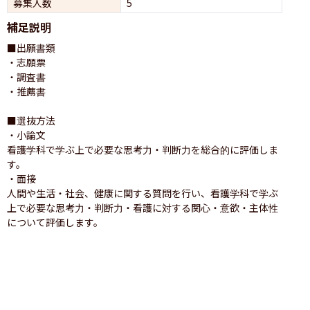
募集人数
5
補足説明
■出願書類

・志願票

・調査書 

・推薦書

■選抜方法 

・小論文

看護学科で学ぶ上で必要な思考力・判断力を総合的に評価しま
す。

・面接

人間や生活・社会、健康に関する質問を行い、看護学科で学ぶ
上で必要な思考力・判断力・看護に対する関心・意欲・主体性
について評価します。