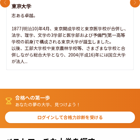
前のスライド
次
東京大学
志ある卓越。

1877(明治10)年4月、東京開成学校と東京医学校が合併し、
法学、理学、文学の3学部と医学部および予備門(第一高等
学校の前身)で構成される東京大学が誕生しました。

以後、工部大学校や東京農林学校等、さまざまな学校と合
併しながら総合大学となり、2004(平成16)年には国立大学
が法人...
合格への第一歩
あなたの夢の大学、見つけよう！
ログインして合格力診断を受ける