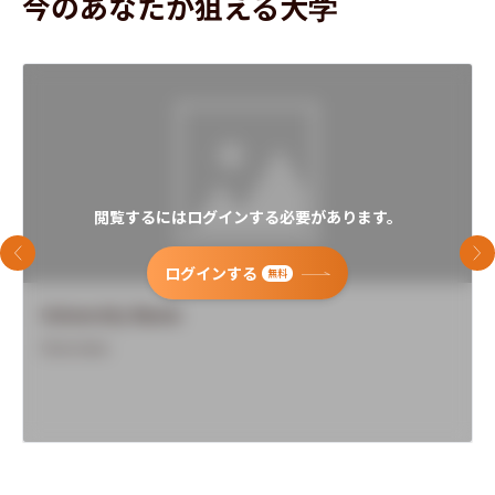
今のあなたが狙える大学
閲覧するにはログインする必要があります。
前のスライド
次
ログインする
無料
University Name
Overview