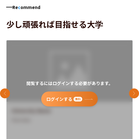
Re
c
ommend
少し頑張れば目指せる大学
閲覧するにはログインする必要があります。
前のスライド
次
ログインする
無料
University Name
Overview