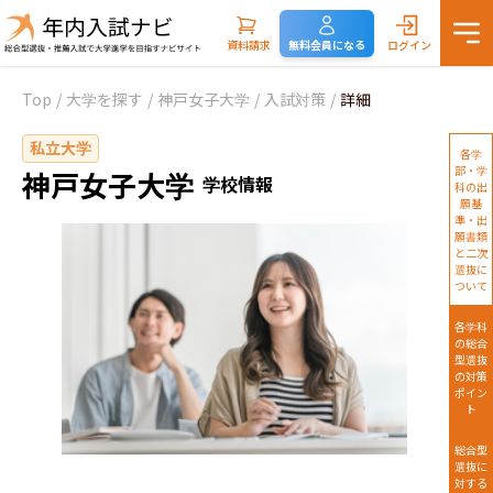
資料請求
無料会員になる
ログイン
Top
/
大学を探す
/
神戸女子大学
/
入試対策
/
詳細
私立大学
各学
部・学
神戸女子大学
学校情報
科の出
願基
準・出
願書類
と二次
選抜に
ついて
各学科
の総合
型選抜
の対策
ポイン
ト
総合型
選抜に
対する