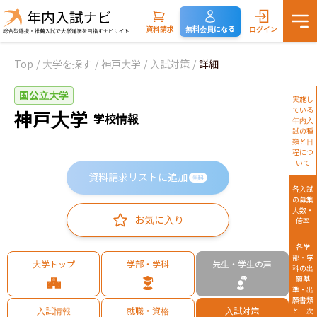
資料請求
無料会員になる
ログイン
Top
/
大学を探す
/
神戸大学
/
入試対策
/
詳細
国公立大学
実施し
ている
神戸大学
学校情報
年内入
試の種
類と日
程につ
いて
資料請求リストに追加
無料
各入試
の募集
人数・
お気に入り
倍率
各学
部・学
大学トップ
学部・学科
先生・学生の声
科の出
願基
準・出
願書類
入試情報
就職・資格
入試対策
と二次