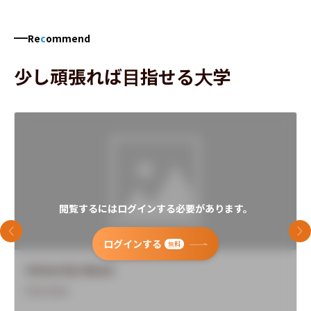
Re
c
ommend
少し頑張れば目指せる大学
閲覧するにはログインする必要があります。
前のスライド
次
ログインする
無料
University Name
Overview