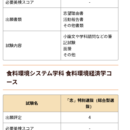
必要英検スコア
-
志望理由書

出願書類
活動報告書

その他書類
小論文や学科諮問などの筆
記試験
試験内容
面接 
その他
食料環境システム学科 食料環境経済学コ
ース
「志」特別選抜（総合型選
試験名
抜）
出願評定
4
必要英検スコア
-