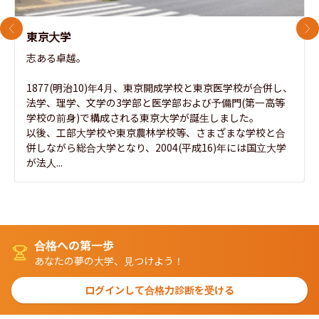
前のスライド
次
東京大学
志ある卓越。

1877(明治10)年4月、東京開成学校と東京医学校が合併し、
法学、理学、文学の3学部と医学部および予備門(第一高等
学校の前身)で構成される東京大学が誕生しました。

以後、工部大学校や東京農林学校等、さまざまな学校と合
併しながら総合大学となり、2004(平成16)年には国立大学
が法人...
合格への第一歩
あなたの夢の大学、見つけよう！
ログインして合格力診断を受ける