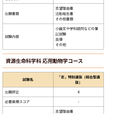
志望理由書

出願書類
活動報告書

その他書類
小論文や学科諮問などの筆
記試験
試験内容
面接 
その他
資源生命科学科 応用動物学コース
「志」特別選抜（総合型選
試験名
抜）
出願評定
4
必要英検スコア
-
志望理由書
