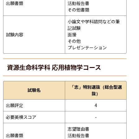
出願書類
活動報告書

その他書類
小論文や学科諮問などの筆
記試験
試験内容
面接 
その他
プレゼンテーション 
資源生命科学科 応用植物学コース
「志」特別選抜（総合型選
試験名
抜）
出願評定
4
必要英検スコア
-
志望理由書

出願書類
活動報告書
