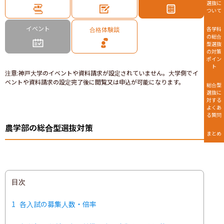
選抜に
ついて
イベント
合格体験談
各学科
の総合
型選抜
の対策
ポイン
ト
注意
:
神戸大学のイベントや資料請求が設定されていません。大学側でイ
ベントや資料請求の設定完了後に閲覧又は申込が可能になります。
総合型
選抜に
対する
よくあ
る質問
農学部の総合型選抜対策
まとめ
目次
1
各入試の募集人数・倍率