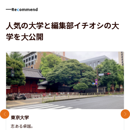
Re
c
ommend
人気の大学と編集部イチオシの大
学を大公開
前のスライド
次
東京大学
志ある卓越。
