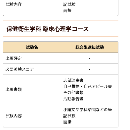
試験内容
記試験
面接 
保健衛生学科 臨床心理学コース
試験名
総合型選抜試験
出願評定
-
必要英検スコア
-
志望理由書

自己推薦・自己アピール書

出願書類
その他書類

活動報告書
小論文や学科諮問などの筆
試験内容
記試験
面接 