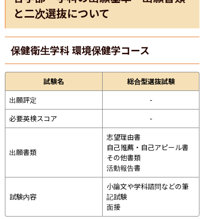
と二次選抜について
保健衛生学科 環境保健学コース
試験名
総合型選抜試験
出願評定
-
必要英検スコア
-
志望理由書

自己推薦・自己アピール書

出願書類
その他書類

活動報告書
小論文や学科諮問などの筆
試験内容
記試験
面接 