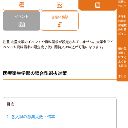
選抜に
ついて
イベント
合格体験談
各学科
の総合
型選抜
の対策
ポイン
ト
注意
:
北里大学のイベントや資料請求が設定されていません。大学側でイ
ベントや資料請求の設定完了後に閲覧又は申込が可能になります。
総合型
選抜に
対する
よくあ
る質問
医療衛生学部の総合型選抜対策
まとめ
目次
1
各入試の募集人数・倍率