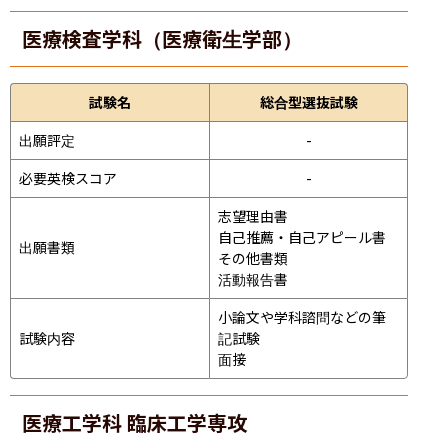
医療検査学科（医療衛生学部）
試験名
総合型選抜試験
出願評定
-
必要英検スコア
-
志望理由書

自己推薦・自己アピール書

出願書類
その他書類

活動報告書
小論文や学科諮問などの筆
試験内容
記試験
面接 
医療工学科 臨床工学専攻