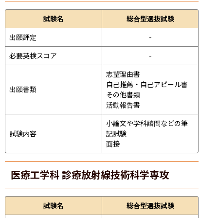
試験名
総合型選抜試験
出願評定
-
必要英検スコア
-
志望理由書

自己推薦・自己アピール書

出願書類
その他書類

活動報告書
小論文や学科諮問などの筆
試験内容
記試験
面接 
医療工学科 診療放射線技術科学専攻
試験名
総合型選抜試験