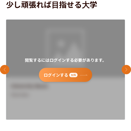
少し頑張れば目指せる大学
閲覧するにはログインする必要があります。
前のスライド
次
ログインする
無料
University Name
Overview