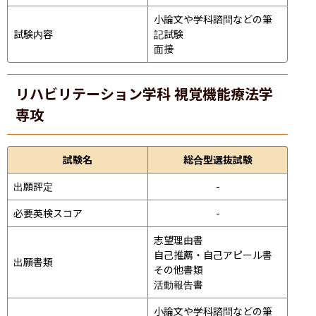
小論文や学科諮問などの筆
試験内容
記試験
面接 
リハビリテーション学科 視覚機能療法学
専攻
試験名
総合型選抜試験
出願評定
-
必要英検スコア
-
志望理由書

自己推薦・自己アピール書

出願書類
その他書類

活動報告書
小論文や学科諮問などの筆