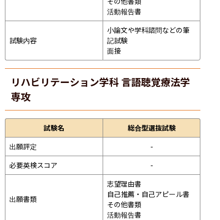
その他書類

活動報告書
小論文や学科諮問などの筆
試験内容
記試験
面接 
リハビリテーション学科 言語聴覚療法学
専攻
試験名
総合型選抜試験
出願評定
-
必要英検スコア
-
志望理由書

自己推薦・自己アピール書

出願書類
その他書類

活動報告書