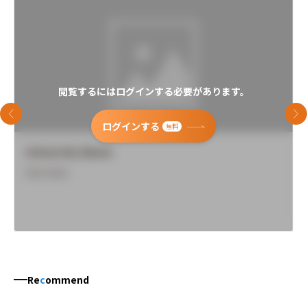
閲覧するにはログインする必要があります。
前のスライド
次
ログインする
無料
University Name
Overview
Re
c
ommend