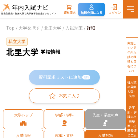
資料請求
無料会員になる
ログイン
Top
/
大学を探す
/
北里大学
/
入試対策
/
詳細
私立大学
実施し
ている
北里大学
学校情報
年内入
試の種
類と日
程につ
いて
資料請求リストに追加
無料
各入試
の募集
人数・
お気に入り
倍率
各学
部・学
大学トップ
学部・学科
先生・学生の声
科の出
願基
準・出
願書類
入試情報
就職・資格
入試対策
と二次