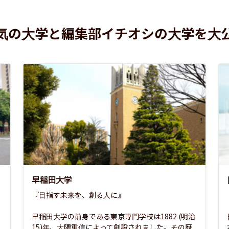
気の大学と編集部イチオシの大学を大
早稲田大学
『目指す未来を、創る人に』

早稲田大学の前身である東京専門学校は1882 (明治
15)年、大隈重信によって創設されました。その歴