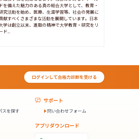
ドを備えた魅力のある真の総合大学として、教育・
養フ」とい
研究活動を始め、医療、生涯学習等、社会の発展に
る伝統と実
貢献すべくさまざまな活動を展開しています。日本
にも、社会
大学は創立以来、進取の精神で大学教育・研究をリ
してきまし
ード...
究...
ログインして合格力診断を受ける
サポート
パスを探す
問い合わせフォーム
アプリダウンロード