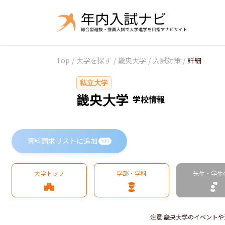
Top
/
大学を探す
/
畿央大学
/
入試対策
/
詳細
私立大学
畿央大学
学校情報
資料請求リストに追加
無料
大学トップ
学部・学科
先生・学生
注意
:
畿央大学のイベントや