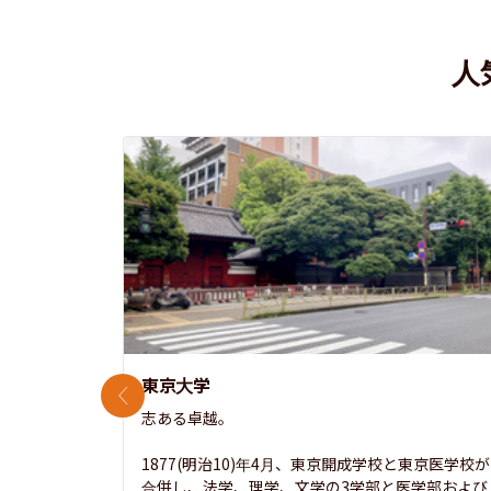
人
東京大学
前のスライド
志ある卓越。

1877(明治10)年4月、東京開成学校と東京医学校が
合併し、法学、理学、文学の3学部と医学部および