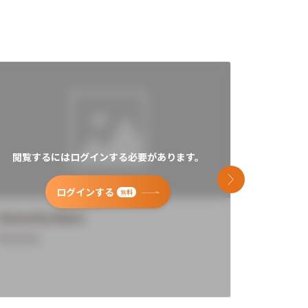
閲覧するにはログインする必要があります。
閲覧す
次のスライド
ログインする
無料
University Name
Universi
Overview
Overview