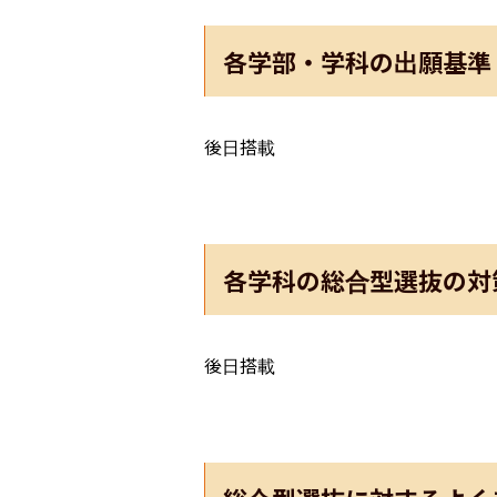
各学部・学科の出願基準
後日搭載
各学科の総合型選抜の対
後日搭載