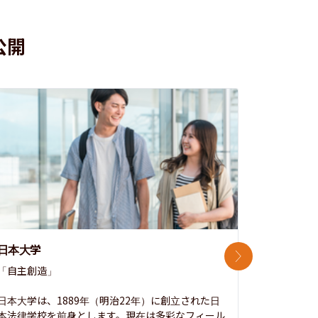
公開
日本大学
中央大学
次のスライド
「自主創造」

次世代を拓
開かれた大
日本大学は、1889年（明治22年）に創立された日
本法律学校を前身とします。現在は多彩なフィール
1885年