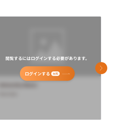
閲覧するにはログインする必要があります。
閲覧す
次のスライド
ログインする
無料
University Name
Universi
Overview
Overview