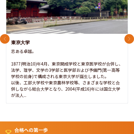
前のスライド
次
東京大学
志ある卓越。

1877(明治10)年4月、東京開成学校と東京医学校が合併し、
法学、理学、文学の3学部と医学部および予備門(第一高等
学校の前身)で構成される東京大学が誕生しました。

以後、工部大学校や東京農林学校等、さまざまな学校と合
併しながら総合大学となり、2004(平成16)年には国立大学
が法人...
合格への第一歩