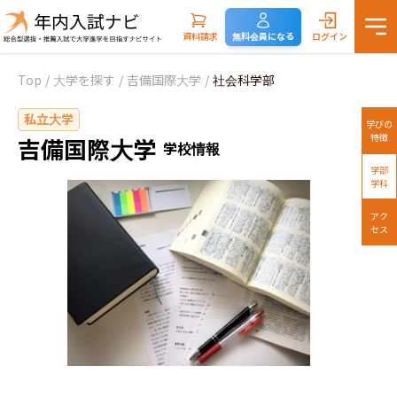
資料請求
無料会員になる
ログイン
Top
/
大学を探す
/
吉備国際大学
/
社会科学部
私立大学
学びの
特徴
吉備国際大学
学校情報
学部
学科
アク
セス