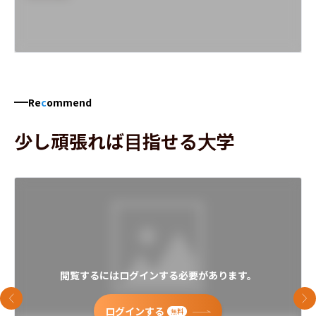
Re
c
ommend
少し頑張れば目指せる大学
閲覧するにはログインする必要があります。
前のスライド
次
ログインする
無料