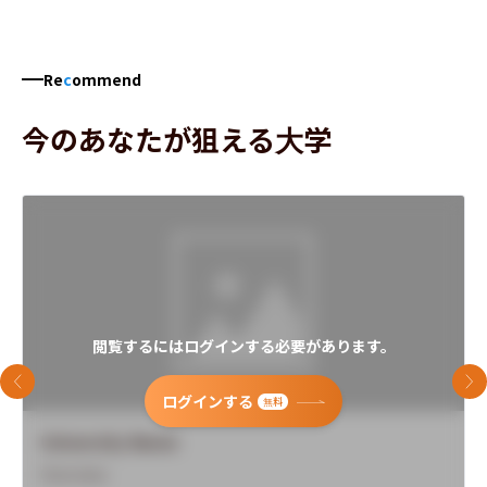
Re
c
ommend
今のあなたが狙える大学
閲覧するにはログインする必要があります。
前のスライド
次
ログインする
無料
University Name
Overview