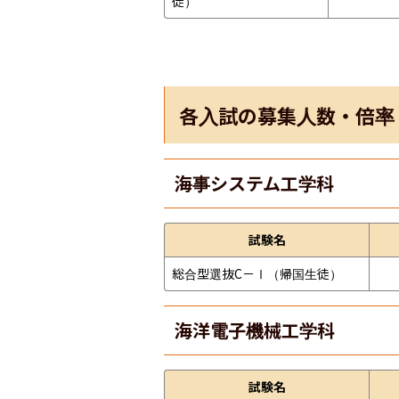
徒）
各入試の募集人数・倍率
海事システム工学科
試験名
総合型選抜C－Ⅰ（帰国生徒）
海洋電子機械工学科
試験名