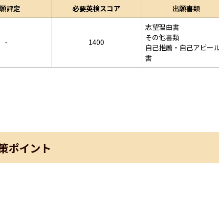
願評定
必要英検スコア
出願書類
志望理由書

その他書類

-
1400
自己推薦・自己アピー
書
策ポイント