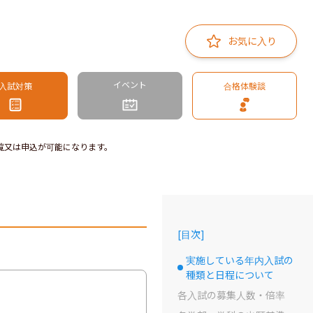
お気に入り
イベント
入試対策
合格体験談
覧又は申込が可能になります。
[
目次
]
実施している年内入試の
選択中のドット
種類と日程について
各入試の募集人数・倍率