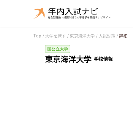
Top
/
大学を探す
/
東京海洋大学
/
入試対策
/
詳細
国公立大学
東京海洋大学
学校情報