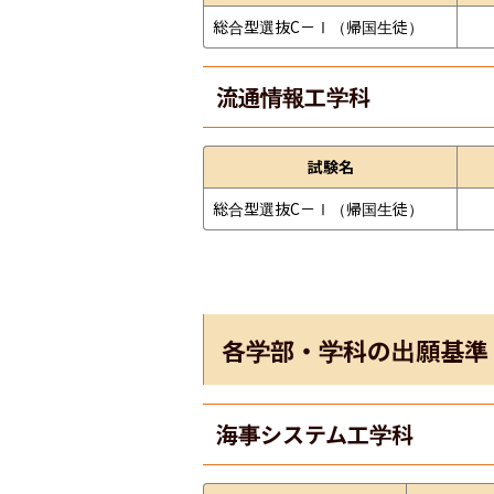
総合型選抜C－Ⅰ（帰国生徒）
流通情報工学科
試験名
総合型選抜C－Ⅰ（帰国生徒）
各学部・学科の出願基準
海事システム工学科