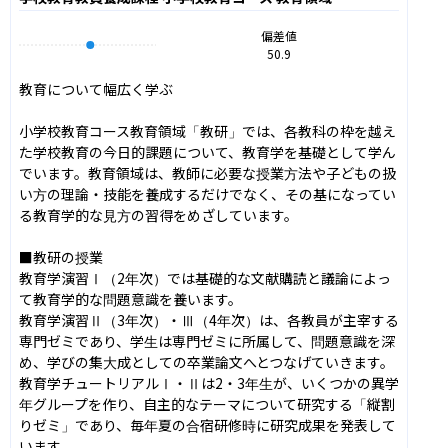
偏差値
50.9
教育について幅広く学ぶ

小学校教育コース教育領域「教研」では、各教科の枠を越え
た学校教育の今日的課題について、教育学を基礎として学ん
でいます。教育領域は、教師に必要な授業方法や子どもの扱
い方の理論・技能を養成するだけでなく、その基になってい
る教育学的な見方の習得をめざしています。

■教研の授業

教育学演習Ⅰ（2年次）では基礎的な文献購読と議論によっ
て教育学的な問題意識を養います。

教育学演習Ⅱ（3年次）・Ⅲ（4年次）は、各教員が主宰する
専門ゼミであり、学生は専門ゼミに所属して、問題意識を深
め、学びの集大成としての卒業論文へとつなげていきます。

教育学チュートリアルⅠ・Ⅱは2・3年生が、いくつかの異学
年グループを作り、自主的なテーマについて研究する「縦割
りゼミ」であり、毎年夏の合宿研修時に研究成果を発表して
います。