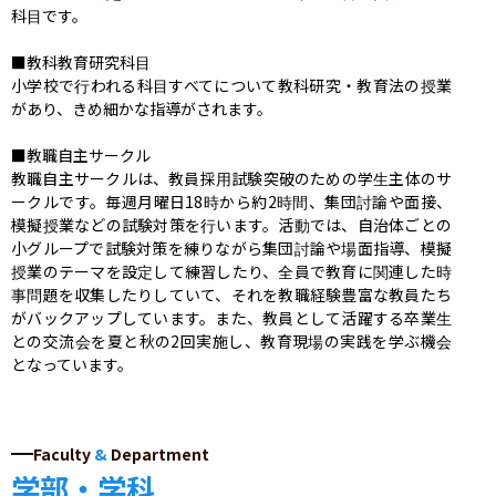
科目です。

■教科教育研究科目

小学校で行われる科目すべてについて教科研究・教育法の授業
があり、きめ細かな指導がされます。

■教職自主サークル

教職自主サークルは、教員採用試験突破のための学生主体のサ
ークルです。毎週月曜日18時から約2時間、集団討論や面接、
模擬授業などの試験対策を行います。活動では、自治体ごとの
小グループで試験対策を練りながら集団討論や場面指導、模擬
授業のテーマを設定して練習したり、全員で教育に関連した時
事問題を収集したりしていて、それを教職経験豊富な教員たち
がバックアップしています。また、教員として活躍する卒業生
との交流会を夏と秋の2回実施し、教育現場の実践を学ぶ機会
となっています。
Faculty
&
Department
学部・学科