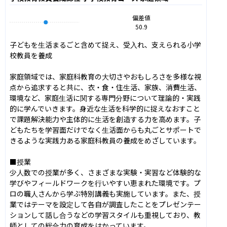
偏差値
50.9
子どもを生活まるごと含めて捉え、受入れ、支えられる小学
校教員を養成

家庭領域では、家庭科教育の大切さやおもしろさを多様な視
点から追求すると共に、衣・食・住生活、家族、消費生活、
環境など、家庭生活に関する専門分野について理論的・実践
的に学んでいきます。身近な生活を科学的に捉えなおすこと
で課題解決能力や主体的に生活を創造する力を高めます。子
どもたちを学習面だけでなく生活面からも丸ごとサポートで
きるような実践力ある家庭科教員の養成をめざしています。

■授業

少人数での授業が多く、さまざまな実験・実習など体験的な
学びやフィールドワークを行いやすい恵まれた環境です。プ
ロの職人さんから学ぶ特別講義も実施しています。また、授
業ではテーマを設定して各自が調査したことをプレゼンテー
ションして話し合うなどの学習スタイルも重視しており、教
師としての総合力の育成をはかっています。