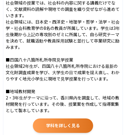
社会領域の授業では、社会科の内容に関する講義だけでな
く、文献資料の読解や現地での調査を織り交ぜながら進めて
いきます。

社会領域には、日本史・西洋史・地理学・哲学・法学・社会
学・社会科教育学の8名の教員が所属しています。学生は3年
生後期から上記の専攻別のゼミに所属して、自ら研究テーマ
を決めて、就職活動や教員採用試験と並行して卒業研究に励
みます。

■四国八十八箇所札所寺院見学授業

社会領域2年生が、四国八十八箇所札所寺院における最新の
文化財調査成果を学び、大学生の目で成果を捉え直し、わか
りやすく地元小学生に現地で見学授業を行っています。

■地域教材開発

2・3年生がテーマに沿って、香川県内を調査して、地域の教
材開発を行っています。その後、授業案を作成して指導案集
として製本しています。
学科を詳しく見る