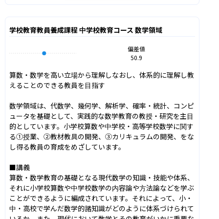
学校教育教員養成課程 中学校教育コース 数学領域
偏差値
50.9
算数・数学を高い立場から理解しなおし、体系的に理解し教
えることのできる教員を目指す

数学領域は、代数学、幾何学、解析学、確率・統計、コンピ
ュータを基礎として、実践的な数学教育の教授・研究を主目
的としています。小学校算数や中学校・高等学校数学に関す
る①授業、②教材教具の開発、③カリキュラムの開発、をな
し得る教員の育成をめざしています。

■講義

算数・数学教育の基礎となる現代数学の知識・技能や体系、
それに小学校算数や中学校数学の内容論や方法論などを学ぶ
ことができるように編成されています。それによって、小・
中・高校で学んだ数学的諸知識がどのように体系づけられて
いるか、また、現代において数学とその教育がいかに重要な