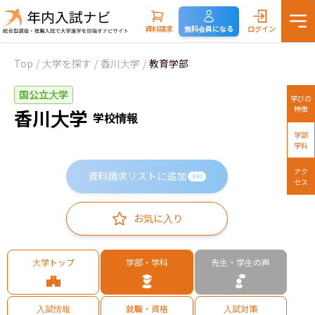
資料請求
無料会員になる
ログイン
Top
/
大学を探す
/
香川大学
/
教育学部
国公立大学
学びの
特徴
香川大学
学校情報
学部
学科
アク
資料請求リストに追加
無料
セス
お気に入り
大学トップ
学部・学科
先生・学生の声
入試情報
就職・資格
入試対策