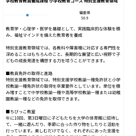
学校教育教員養成課程 小学校教育コース 特別支援教育領域
偏差値
50.9
教育学・心理学・医学を基礎として、実践臨床的な体験を積
み、福祉マインドを備えた教育者を養成

特別支援教育領域では、各教科や障害種に対応する専門性を
深めることはもちろんのこと、長期的な展望と広い視野で子
どもの成長発達を構想する力を培うことができます。

■教員免許の取得と進路

特別支援教育領域では、特別支援学校教諭一種免許状と小学
校教諭一種免許状の取得を卒業要件としています。単位を積
み増すことで中学校教諭一種や高等学校教諭一種または幼稚
園教諭一種などの免許を取得できます。

■ちびっこ教室

年に10回、第3日曜日に子どもたちを大学の体育館に招待し
て、一緒に遊んだり、季節に合った作り物をしたりと活動を
行っています。楽しむだけでなく、それぞれにあった支援を