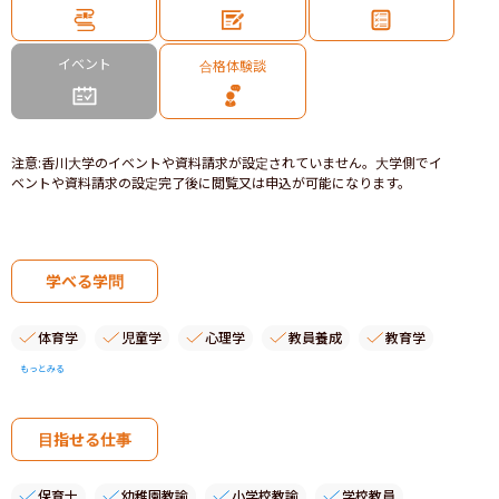
イベント
合格体験談
注意
:
香川大学のイベントや資料請求が設定されていません。大学側でイ
ベントや資料請求の設定完了後に閲覧又は申込が可能になります。
学べる学問
体育学
児童学
心理学
教員養成
教育学
もっとみる
目指せる仕事
保育士
幼稚園教諭
小学校教諭
学校教員