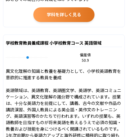
学科を詳しく見る
学校教育教員養成課程 小学校教育コース 英語領域
偏差値
50.9
異文化理解の知識と教養を基礎力として、小学校英語教育を
意欲的に推進する教員を養成

英語領域は、英語教育、英語圏文学、英語学、英語コミュニ
ケーション、異文化理解の諸分野で構成されています。授業
は、十分な英語力を前提にして、講義、古今の文献や作品の
講読演習、外国人教員による英会話・英作文のトレーニン
グ、英語演習等のかたちで行われます。いずれの授業も、英
語教師を目指すものが将来英語を教えるうえで必須の知識・
教養および技能を身につけるべく開講されているものです。
1年次前期から英語力アップと海外研修に積極的に取り組も