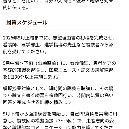
書など）を用いて、自分の人間性・強み・経験を効果
的に伝える。
対策スケジュール
2025年9月上旬までに、志望理由書の初稿を完成させ、
看護師、医学部生、進学指導の先生など複数者から添
削を受けてください。
9月中旬～下旬（出願直前）に、看護倫理、患者ケアの
基礎的知識を習得し、医療ニュース・論文の読解練習
を1日30分以上実施します。
模擬授業対策として、短時間の講義を聴講し、その場
で小論文を書く練習を複数回行い、時間内に質の高い
回答を完成させる訓練を積みます。
9月下旬から面接練習を開始し、自己PR資料を実際に用
意し、複数回の模擬面接（3～5回）で、患者志向の姿
勢と論理的なコミュニケーション能力を鍛えてくださ