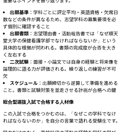
重要なポイントを振り返ります。
出願基準
：学科ごとに評定平均・英語資格・欠席日
数などの条件が異なるため、志望学科の募集要項を必
ず個別に確認すること
出願書類
：志望理由書・活動報告書では「なぜ順天
堂大学の保健看護学部でなければならないか」という
具体的な根拠が問われる。書類の完成度が合否を大き
く左右する
二次試験
：面接・小論文では自身の経験と将来像を
論理的に語る力が評価される。繰り返しの練習が不可
欠
スケジュール
：出願締切から逆算して準備を進める
こと。書類と試験対策を並走させる計画が合格への鍵
総合型選抜入試で合格する人材像
この入試で合格をつかむのは、「なぜこの学科でなけ
ればならないのか」を自分の言葉で語れる受験生です。