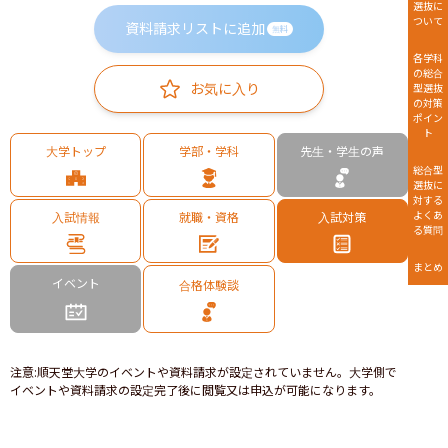
選抜に
ついて
資料請求リストに追加
無料
各学科
の総合
お気に入り
型選抜
の対策
ポイン
ト
大学トップ
学部・学科
先生・学生の声
総合型
選抜に
対する
よくあ
入試情報
就職・資格
入試対策
る質問
まとめ
イベント
合格体験談
注意
:
順天堂大学のイベントや資料請求が設定されていません。大学側で
イベントや資料請求の設定完了後に閲覧又は申込が可能になります。