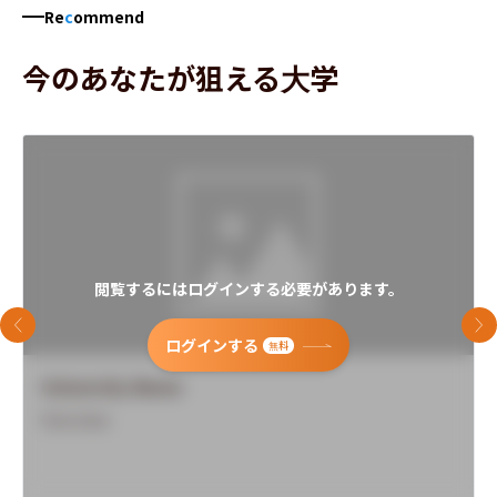
Re
c
ommend
今のあなたが狙える大学
閲覧するにはログインする必要があります。
前のスライド
次
ログインする
無料
University Name
Overview