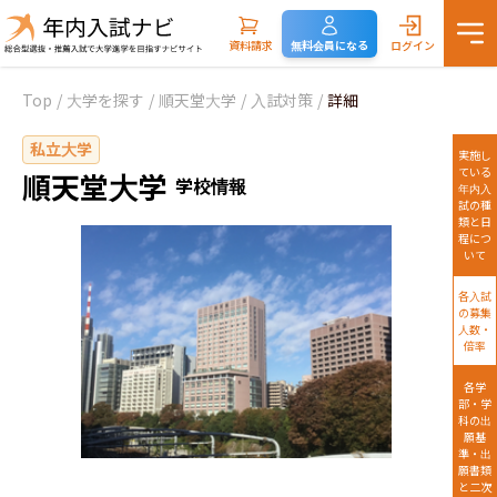
資料請求
無料会員になる
ログイン
Top
/
大学を探す
/
順天堂大学
/
入試対策
/
詳細
私立大学
実施し
ている
順天堂大学
学校情報
年内入
試の種
類と日
程につ
いて
各入試
の募集
人数・
倍率
各学
部・学
科の出
願基
準・出
願書類
と二次