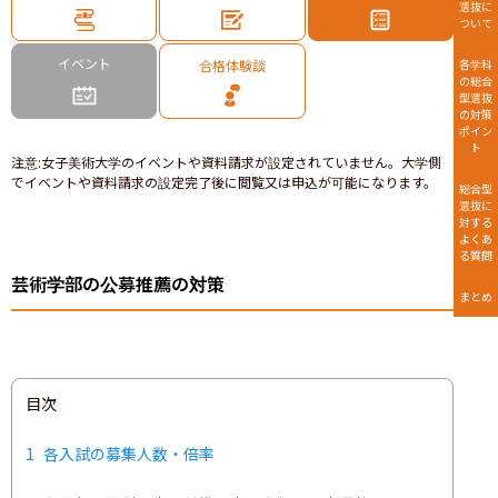
選抜に
ついて
イベント
合格体験談
各学科
の総合
型選抜
の対策
ポイン
ト
注意
:
女子美術大学のイベントや資料請求が設定されていません。大学側
でイベントや資料請求の設定完了後に閲覧又は申込が可能になります。
総合型
選抜に
対する
よくあ
る質問
芸術学部の公募推薦の対策
まとめ
目次
1
各入試の募集人数・倍率