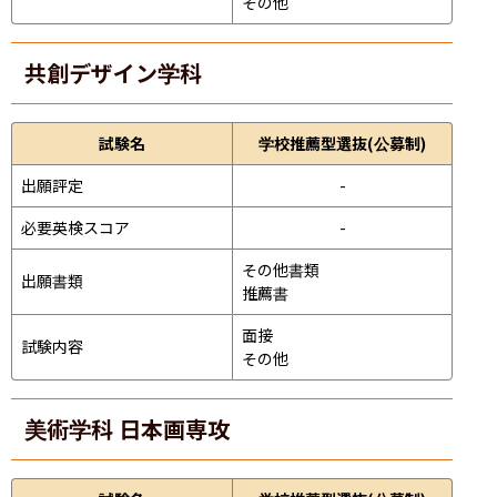
その他
共創デザイン学科
試験名
学校推薦型選抜(公募制)
出願評定
-
必要英検スコア
-
その他書類

出願書類
推薦書
面接 
試験内容
その他
美術学科 日本画専攻