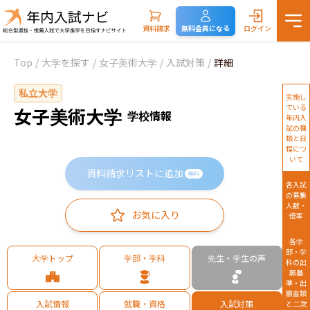
資料請求
無料会員になる
ログイン
Top
/
大学を探す
/
女子美術大学
/
入試対策
/
詳細
私立大学
実施し
ている
女子美術大学
学校情報
年内入
試の種
類と日
程につ
いて
資料請求リストに追加
無料
各入試
の募集
人数・
お気に入り
倍率
各学
部・学
大学トップ
学部・学科
先生・学生の声
科の出
願基
準・出
願書類
入試情報
就職・資格
入試対策
と二次