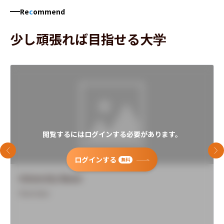
Re
c
ommend
少し頑張れば目指せる大学
閲覧するにはログインする必要があります。
前のスライド
次
ログインする
無料
University Name
Overview