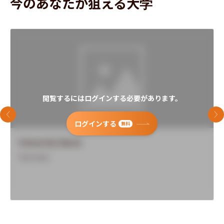
今のあなたが狙える大学
閲覧するにはログインする必要があります。
前のスライド
次
ログインする
無料
University Name
Overview