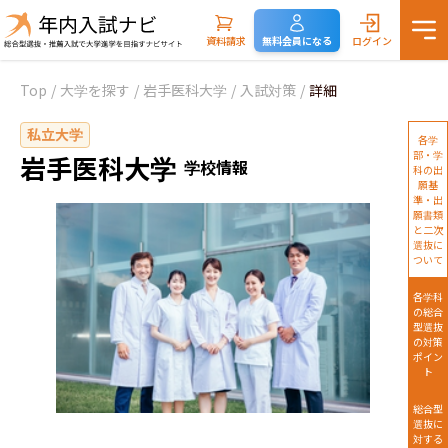
資料請求
無料会員になる
ログイン
Top
/
大学を探す
/
岩手医科大学
/
入試対策
/
詳細
私立大学
各学
部・学
岩手医科大学
学校情報
科の出
願基
準・出
願書類
と二次
選抜に
ついて
各学科
の総合
型選抜
の対策
ポイン
ト
総合型
選抜に
対する