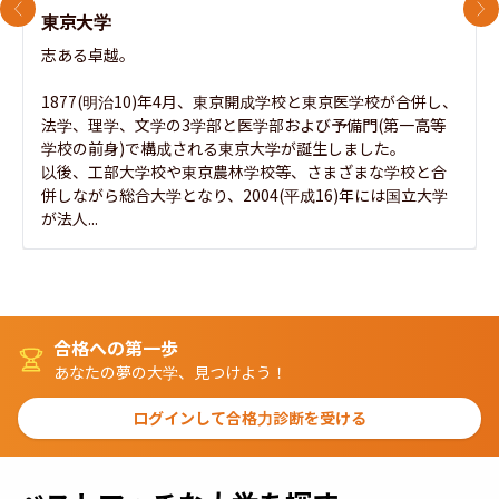
前のスライド
次
東京大学
志ある卓越。

1877(明治10)年4月、東京開成学校と東京医学校が合併し、
法学、理学、文学の3学部と医学部および予備門(第一高等
学校の前身)で構成される東京大学が誕生しました。

以後、工部大学校や東京農林学校等、さまざまな学校と合
併しながら総合大学となり、2004(平成16)年には国立大学
が法人...
合格への第一歩
あなたの夢の大学、見つけよう！
ログインして合格力診断を受ける