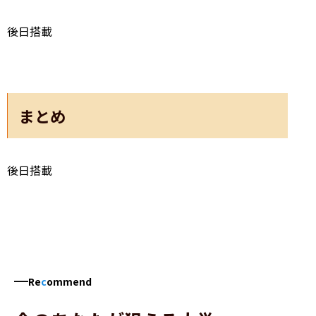
後日搭載
まとめ
後日搭載
Re
c
ommend