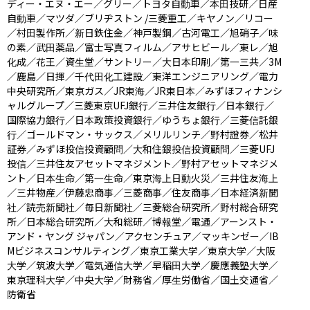
ディー・エヌ・エー／グリー／トヨタ自動車／本田技研／日産
自動車／マツダ／ブリヂストン /三菱重工／キヤノン／リコー
／村田製作所／新日鉄住金／神戸製鋼／古河電工／旭硝子／味
の素／武田薬品／富士写真フィルム／アサヒビール／東レ／旭
化成／花王／資生堂／サントリー／大日本印刷／第一三共／3M
／鹿島／日揮／千代田化工建設／東洋エンジニアリング／電力
中央研究所／東京ガス／JR東海／JR東日本／みずほフィナンシ
ャルグループ／三菱東京UFJ銀行／三井住友銀行／日本銀行／
国際協力銀行／日本政策投資銀行／ゆうちょ銀行／三菱信託銀
行／ゴールドマン・サックス／メリルリンチ／野村證券／松井
証券／みずほ投信投資顧問／大和住銀投信投資顧問／三菱UFJ
投信／三井住友アセットマネジメント／野村アセットマネジメ
ント／日本生命／第一生命／東京海上日動火災／三井住友海上
／三井物産／伊藤忠商事／三菱商事／住友商事／日本経済新聞
社／読売新聞社／毎日新聞社／三菱総合研究所／野村総合研究
所／日本総合研究所／大和総研／博報堂／電通／アーンスト・
アンド・ヤング ジャパン／アクセンチュア／マッキンゼー／IB
Mビジネスコンサルティング／東京工業大学／東京大学／大阪
大学／筑波大学／電気通信大学／早稲田大学／慶應義塾大学／
東京理科大学／中央大学／財務省／厚生労働省／国土交通省／
防衛省
