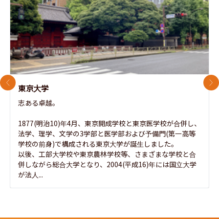
前のスライド
次
東京大学
志ある卓越。

1877(明治10)年4月、東京開成学校と東京医学校が合併し、
法学、理学、文学の3学部と医学部および予備門(第一高等
学校の前身)で構成される東京大学が誕生しました。

以後、工部大学校や東京農林学校等、さまざまな学校と合
併しながら総合大学となり、2004(平成16)年には国立大学
が法人...