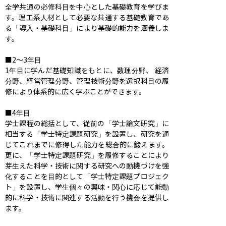
全学共通の必修科目を中心とした基礎教育を学びま
す。理工系人材として必要な共通する基礎教育であ
る「導入・基礎科目」により基礎的能力を涵養しま
す。

■2〜3年目

1年目に学んだ基礎知識をもとに、数理分野、 経済
分野、経営管理分野、管理技術分野を選択科目の履
修により体系的に広く学ぶことができます。

■4年目

学士課程の総括として、従前の「学士論文研究」に
相当する「学士特定課題研究」を設置し、研究を通
じてこれまでに修得した能力を総合的に鍛えます。
更に、「学士特定課題研究」を履修することにより
芽生えた科学・技術に関する研究への動機づけを強
化することを目的として「学士特定課題プロジェク
ト」を設置し、学生個々の興味・関心に応じて能動
的に科学・技術に関連する活動を行う機会を提供し
ます。