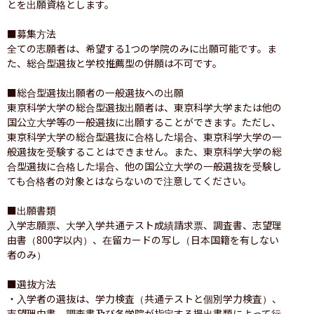
とを出願資格とします。

■募集方法

全ての志願者は、希望する1つの学院のみに出願可能です。ま
た、総合型選抜と学校推薦型の併願は不可です。

■総合型選抜出願者の一般選抜への出願

東京科学大学の総合型選抜出願者は、東京科学大学または他の
国公立大学等の一般選抜に出願することができます。ただし、
東京科学大学の総合型選抜に合格した場合、東京科学大学の一
般選抜を受験することはできません。また、東京科学大学の総
合型選抜に合格した場合、他の国公立大学の一般選抜を受験し
ても合格者の対象とはならないので注意してください。

■出願書類

入学志願票、大学入学共通テスト成績請求票、調査書、志望理
由書（800字以内）、在留カードの写し（日本国籍を有しない
者のみ）

■選抜方法

・入学者の選抜は、学力検査（共通テストと個別学力検査）、
志望理由書、調査書及び各学院が指定する提出書類によって行