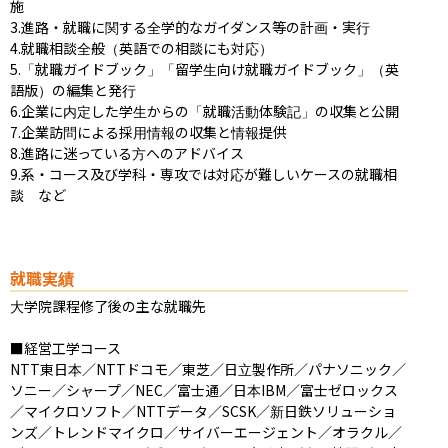
施

3.進路・就職に関する全学的なガイダンス等の計画・実行

4.就職相談全般（英語での相談にも対応）

5.「就職ガイドブック」「留学生向け就職ガイドブック」（英
語版）の編集と発行

6.企業に内定した学生からの「就職活動体験記」の収集と公開

7.企業訪問による採用情報の収集と情報提供

8.進路に迷っている方へのアドバイス

9.系・コース及び学科・専攻では対応が難しいケースの就職相
談　など
就職実績
大学院課程修了後の主な就職先

■経営工学コース

NTT東日本／NTTドコモ／東芝／日立製作所／パナソニック／
ソニー／シャープ／NEC／富士通／日本IBM／富士ゼロックス
／マイクロソフト／NTTデータ／SCSK／新日鉄ソリューショ
ンズ／トレンドマイクロ／サイバーエージェント／オラクル／