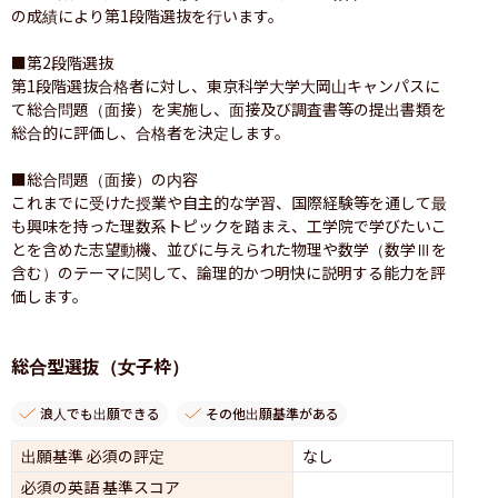
の成績により第1段階選抜を行います。

■第2段階選抜

第1段階選抜合格者に対し、東京科学大学大岡山キャンパスに
て総合問題（面接）を実施し、面接及び調査書等の提出書類を
総合的に評価し、合格者を決定します。

■総合問題（面接）の内容

これまでに受けた授業や自主的な学習、国際経験等を通して最
も興味を持った理数系トピックを踏まえ、工学院で学びたいこ
とを含めた志望動機、並びに与えられた物理や数学（数学Ⅲを
含む）のテーマに関して、論理的かつ明快に説明する能力を評
価します。
総合型選抜（女子枠）
浪人でも出願できる
その他出願基準がある
出願基準 必須の評定
なし
必須の英語 基準スコア