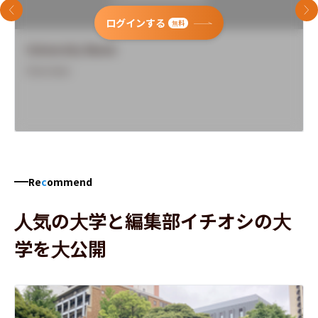
前のスライド
次
ログインする
無料
University Name
Overview
Re
c
ommend
人気の大学と編集部イチオシの大
学を大公開