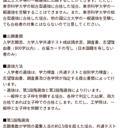
東京科学大学の総合型選抜に合格した場合、東京科学大学の一
般選抜を受験することはできません。また、東京科学大学の総
合型選抜に合格した場合、他の国公立大学の一般選抜を受験し
ても合格者の対象とはならないので注意してください。

■出願書類

入学志願票、大学入学共通テスト成績請求票、調査書、志望理
由書（800字以内）、在留カードの写し（日本国籍を有しない
者のみ）

■選抜方法

・入学者の選抜は、学力検査（共通テストと個別学力検査）、
志望理由書、調査書及び各学院が指定する提出書類によって行
います。

・選抜は、第1段階選抜と第2段階選抜により行います。

・一般枠と女子枠を併願する場合、各枠で判定した結果、両方
合格であれば女子枠での合格とします。ただし、工学院は、一
般枠と女子枠を併願できません。

■第1段階選抜

志願者数が学院の募集人員の約1.5倍を超えた場合、共通テスト