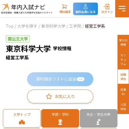
資料請求
無料会員になる
ログイン
Top
/
大学を探す
/
東京科学大学
/
工学院
/
経営工学系
国公立大学
学びの
特徴
東京科学大学
学校情報
カリ
経営工学系
キュ
ラム
就職
資料請求リストに追加
資格
無料
授業
料
お気に入り
入試
情報
大学トップ
学部・学科
先生・学生の声