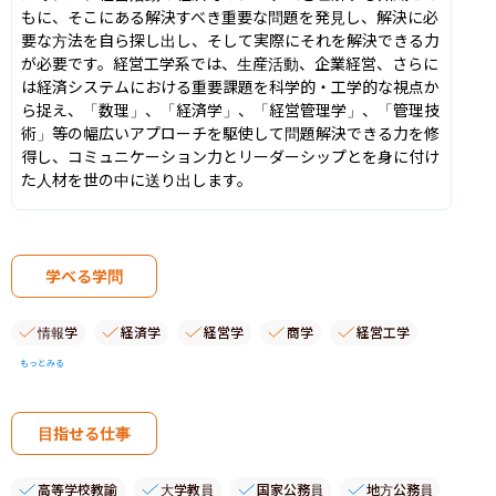
もに、そこにある解決すべき重要な問題を発見し、解決に必
要な方法を自ら探し出し、そして実際にそれを解決できる力
が必要です。経営工学系では、生産活動、企業経営、さらに
は経済システムにおける重要課題を科学的・工学的な視点か
ら捉え、「数理」、「経済学」、「経営管理学」、「管理技
術」等の幅広いアプローチを駆使して問題解決できる力を修
得し、コミュニケーション力とリーダーシップとを身に付け
た人材を世の中に送り出します。
学べる学問
情報学
経済学
経営学
商学
経営工学
もっとみる
目指せる仕事
高等学校教諭
大学教員
国家公務員
地方公務員