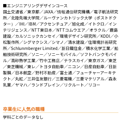
■エンジニアリングデザインコース

国土交通省／東京都／JAXA／情報通信研究機構／電子航法研究
所／北陸先端大学院／ルーヴァンカトリック大学（ポストドク
ター）／IHI／IBM／アクセンチュア／旭化成／イトクロ／イン
テリジェンス／NTT東日本／NTTコムウエア／オラクル／鹿島
建設／カルソニックカンセイ／環境デザイン研究所／KDDI／小
松製作所／シグマクシス／シマノ／清水建設／住環境計画研究
所／Schlunmberger Limited／新日鐵住金／積水化学工業／船
舶技術研究所／ソニー／ソニーモバイル／ソフトバンクモバイ
ル／高砂熱学工業／竹中工務店／テラスカイ／東京ガス／東芝
／東芝機械／東レ／トヨタ自動車／ニコン／日産自動車／日新
製鋼／日本航空／野村不動産／富士通／フューチャーアーキテ
クト／丸紅／三井住友銀行／三菱電機／三菱マテリアル／森永
乳業／ヤマハ／ランドブレイン／リクルート／リコー
卒業生に人気の職種
学科ごとのデータなし