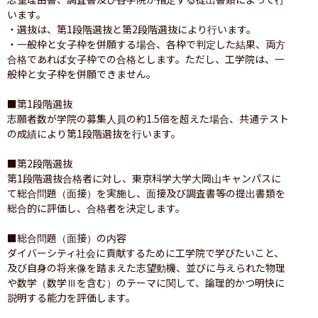
います。

・選抜は、第1段階選抜と第2段階選抜により行います。

・一般枠と女子枠を併願する場合、各枠で判定した結果、両方
合格であれば女子枠での合格とします。ただし、工学院は、一
般枠と女子枠を併願できません。

■第1段階選抜

志願者数が学院の募集人員の約1.5倍を超えた場合、共通テスト
の成績により第1段階選抜を行います。

■第2段階選抜

第1段階選抜合格者に対し、東京科学大学大岡山キャンパスに
て総合問題（面接）を実施し、面接及び調査書等の提出書類を
総合的に評価し、合格者を決定します。

■総合問題（面接）の内容

ダイバーシティ社会に貢献するために工学院で学びたいこと、
及び自身の将来像を踏まえた志望動機、並びに与えられた物理
や数学（数学Ⅲを含む）のテーマに関して、論理的かつ明快に
説明する能力を評価します。