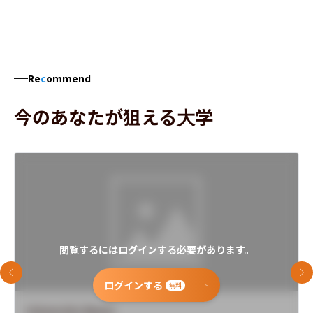
Re
c
ommend
今のあなたが狙える大学
閲覧するにはログインする必要があります。
前のスライド
次
ログインする
無料
University Name