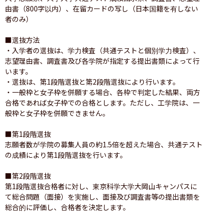
由書（800字以内）、在留カードの写し（日本国籍を有しない
者のみ）

■選抜方法

・入学者の選抜は、学力検査（共通テストと個別学力検査）、
志望理由書、調査書及び各学院が指定する提出書類によって行
います。

・選抜は、第1段階選抜と第2段階選抜により行います。

・一般枠と女子枠を併願する場合、各枠で判定した結果、両方
合格であれば女子枠での合格とします。ただし、工学院は、一
般枠と女子枠を併願できません。

■第1段階選抜

志願者数が学院の募集人員の約1.5倍を超えた場合、共通テスト
の成績により第1段階選抜を行います。

■第2段階選抜

第1段階選抜合格者に対し、東京科学大学大岡山キャンパスに
て総合問題（面接）を実施し、面接及び調査書等の提出書類を
総合的に評価し、合格者を決定します。
