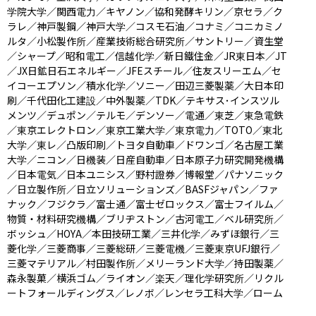
学院大学／関西電力／キヤノン／協和発酵キリン／京セラ／ク
ラレ／神戸製鋼／神戸大学／コスモ石油／コナミ／コニカミノ
ルタ／小松製作所／産業技術総合研究所／サントリー／資生堂
／シャープ／昭和電工／信越化学／新日鐵住金／JR東日本／JT
／JX日鉱日石エネルギー／JFEスチール／住友スリーエム／セ
イコーエプソン／積水化学／ソニー／田辺三菱製薬／大日本印
刷／千代田化工建設／中外製薬／TDK／テキサス･インスツル
メンツ／デュポン／テルモ／デンソー／電通／東芝／東急電鉄
／東京エレクトロン／東京工業大学／東京電力／TOTO／東北
大学／東レ／凸版印刷／トヨタ自動車／ドワンゴ／名古屋工業
大学／ニコン／日機装／日産自動車／日本原子力研究開発機構
／日本電気／日本ユニシス／野村證券／博報堂／パナソニック
／日立製作所／日立ソリューションズ／BASFジャパン／ファ
ナック／フジクラ／富士通／富士ゼロックス／富士フイルム／
物質・材料研究機構／ブリヂストン／古河電工／ベル研究所／
ボッシュ／HOYA／本田技研工業／三井化学／みずほ銀行／三
菱化学／三菱商事／三菱総研／三菱電機／三菱東京UFJ銀行／
三菱マテリアル／村田製作所／メリーランド大学／持田製薬／
森永製菓／横浜ゴム／ライオン／楽天／理化学研究所／リクル
ートフォールディングス／レノボ／レンセラ工科大学／ローム