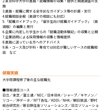
2.東京科学大学の進路・就職情報の収集・提供と関連調査の実
施

3.進路・就職に関する全学的なガイダンス等の計画・実行

4.就職相談全般（英語での相談にも対応）

5.「就職ガイドブック」「留学生向け就職ガイドブック」（英
語版）の編集と発行

6.企業に内定した学生からの「就職活動体験記」の収集と公開

7.企業訪問による採用情報の収集と情報提供

8.進路に迷っている方へのアドバイス

9.系・コース及び学科・専攻では対応が難しいケースの就職相
談　など
就職実績
大学院課程修了後の主な就職先

■情報通信コース

日立／東芝／富士通／NEC／日本IBM／シャープ／キヤノン／
リコー／沖データ／NTT各社／KDDI／NHK／朝日放送／野村
総合研究所／新日鉄住金ソリューションズ／日立ソリューショ