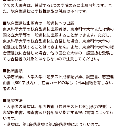
全ての志願者は、希望する1つの学院のみに出願可能です。ま
た、総合型選抜と学校推薦型の併願は不可です。

■総合型選抜出願者の一般選抜への出願

東京科学大学の総合型選抜出願者は、東京科学大学または他の
国公立大学等の一般選抜に出願することができます。ただし、
東京科学大学の総合型選抜に合格した場合、東京科学大学の一
般選抜を受験することはできません。また、東京科学大学の総
合型選抜に合格した場合、他の国公立大学の一般選抜を受験し
ても合格者の対象とはならないので注意してください。

■出願書類

入学志願票、大学入学共通テスト成績請求票、調査書、志望理
由書（800字以内）、在留カードの写し（日本国籍を有しない
者のみ）

■選抜方法

・入学者の選抜は、学力検査（共通テストと個別学力検査）、
志望理由書、調査書及び各学院が指定する提出書類によって行
います。

・選抜は、第1段階選抜と第2段階選抜により行います。
