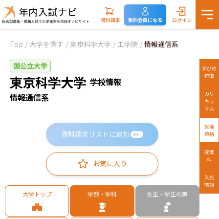
資料請求
無料会員になる
ログイン
Top
/
大学を探す
/
東京科学大学
/
工学院
/
情報通信系
国公立大学
学びの
特徴
東京科学大学
学校情報
カリ
情報通信系
キュ
ラム
就職
資料請求リストに追加
資格
無料
授業
料
お気に入り
入試
情報
大学トップ
学部・学科
先生・学生の声