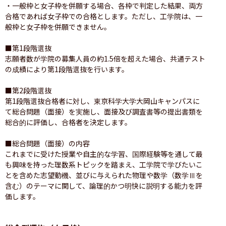
・一般枠と女子枠を併願する場合、各枠で判定した結果、両方
合格であれば女子枠での合格とします。ただし、工学院は、一
般枠と女子枠を併願できません。

■第1段階選抜

志願者数が学院の募集人員の約1.5倍を超えた場合、共通テスト
の成績により第1段階選抜を行います。

■第2段階選抜

第1段階選抜合格者に対し、東京科学大学大岡山キャンパスに
て総合問題（面接）を実施し、面接及び調査書等の提出書類を
総合的に評価し、合格者を決定します。

■総合問題（面接）の内容

これまでに受けた授業や自主的な学習、国際経験等を通して最
も興味を持った理数系トピックを踏まえ、工学院で学びたいこ
とを含めた志望動機、並びに与えられた物理や数学（数学Ⅲを
含む）のテーマに関して、論理的かつ明快に説明する能力を評
価します。