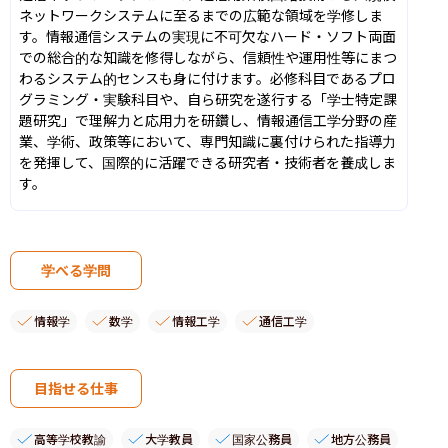
ネットワークシステムに至るまでの広範な領域を学修しま
す。情報通信システムの実現に不可欠なハード・ソフト両面
での総合的な知識を修得しながら、信頼性や運用性等にまつ
わるシステム的センスも身に付けます。必修科目であるプロ
グラミング・実験科目や、自ら研究を遂行する「学士特定課
題研究」で理解力と応用力を研鑽し、情報通信工学分野の産
業、学術、政策等において、専門知識に裏付けられた指導力
を発揮して、国際的に活躍できる研究者・技術者を養成しま
す。
学べる学問
情報学
数学
情報工学
通信工学
目指せる仕事
高等学校教諭
大学教員
国家公務員
地方公務員