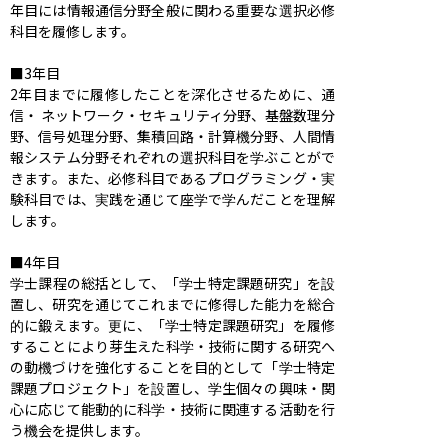
年目には情報通信分野全般に関わる重要な選択必修
科目を履修します。

■3年目

2年目までに履修したことを深化させるために、通
信・ ネットワーク・セキュリティ分野、基盤数理分
野、信号処理分野、集積回路・計算機分野、人間情
報システム分野それぞれの選択科目を学ぶことがで
きます。また、必修科目であるプログラミング・実
験科目では、実践を通じて座学で学んだことを理解
します。

■4年目

学士課程の総括として、「学士特定課題研究」を設
置し、研究を通じてこれまでに修得した能力を総合
的に鍛えます。更に、「学士特定課題研究」を履修
することにより芽生えた科学・技術に関する研究へ
の動機づけを強化することを目的として「学士特定
課題プロジェクト」を設置し、学生個々の興味・関
心に応じて能動的に科学・技術に関連する活動を行
う機会を提供します。