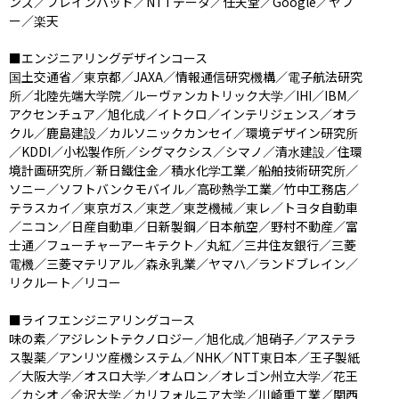
ンズ／ブレインパッド／NTTデータ／任天堂／Google／ヤフ
ー／楽天

■エンジニアリングデザインコース

国土交通省／東京都／JAXA／情報通信研究機構／電子航法研究
所／北陸先端大学院／ルーヴァンカトリック大学／IHI／IBM／
アクセンチュア／旭化成／イトクロ／インテリジェンス／オラ
クル／鹿島建設／カルソニックカンセイ／環境デザイン研究所
／KDDI／小松製作所／シグマクシス／シマノ／清水建設／住環
境計画研究所／新日鐵住金／積水化学工業／船舶技術研究所／
ソニー／ソフトバンクモバイル／高砂熱学工業／竹中工務店／
テラスカイ／東京ガス／東芝／東芝機械／東レ／トヨタ自動車
／ニコン／日産自動車／日新製鋼／日本航空／野村不動産／富
士通／フューチャーアーキテクト／丸紅／三井住友銀行／三菱
電機／三菱マテリアル／森永乳業／ヤマハ／ランドブレイン／
リクルート／リコー

■ライフエンジニアリングコース

味の素／アジレントテクノロジー／旭化成／旭硝子／アステラ
ス製薬／アンリツ産機システム／NHK／NTT東日本／王子製紙
／大阪大学／オスロ大学／オムロン／オレゴン州立大学／花王
／カシオ／金沢大学／カリフォルニア大学／川崎重工業／関西