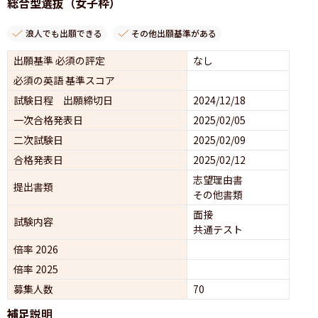
総合型選抜（女子枠）
浪人でも出願できる
その他出願基準がある
出願基準 必須の評定
なし
必須の英語 基準スコア
試験日程 出願締切日
2024/12/18
一次合格発表日
2025/02/05
二次試験日
2025/02/09
合格発表日
2025/02/12
志望理由書
提出書類
その他書類
面接 
試験内容
共通テスト 
倍率 2026
倍率 2025
募集人数
70
補足説明