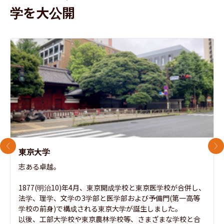
学を大公開
前のスライド
次
東京大学
志ある卓越。

1877(明治10)年4月、東京開成学校と東京医学校が合併し、
法学、理学、文学の3学部と医学部および予備門(第一高等
学校の前身)で構成される東京大学が誕生しました。

以後、工部大学校や東京農林学校等、さまざまな学校と合