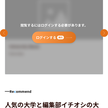
閲覧するにはログインする必要があります。
前のスライド
次
ログインする
無料
University Name
Overview
Re
c
ommend
人気の大学と編集部イチオシの大