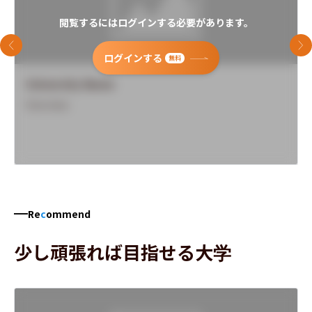
閲覧するにはログインする必要があります。
前のスライド
次
ログインする
無料
University Name
Overview
Re
c
ommend
少し頑張れば目指せる大学