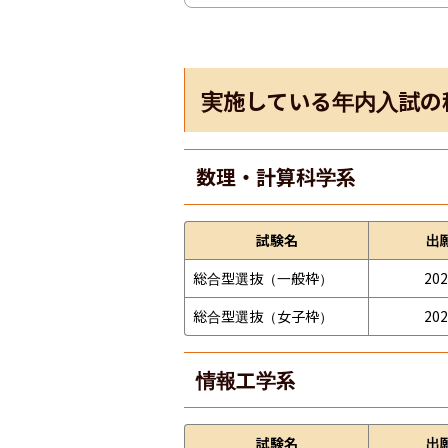
実施している年内入試の
数理・計算科学系
試験名
出
総合型選抜（一般枠）
202
総合型選抜（女子枠）
202
情報工学系
試験名
出