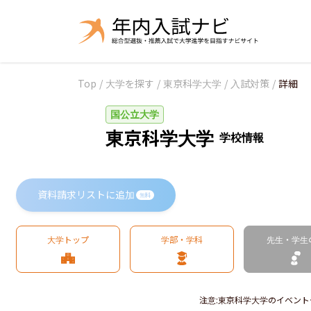
Top
/
大学を探す
/
東京科学大学
/
入試対策
/
詳細
国公立大学
東京科学大学
学校情報
資料請求リストに追加
無料
大学トップ
学部・学科
先生・学生
注意
:
東京科学大学のイベント