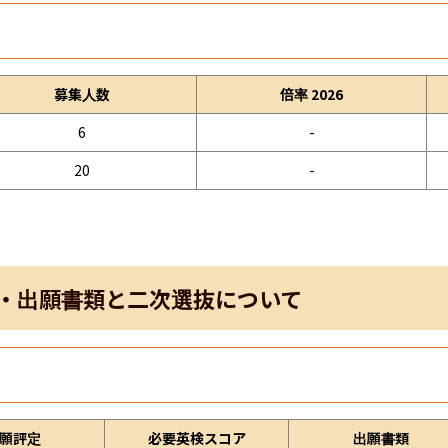
募集人数
倍率 2026
6
-
20
-
・出願書類と二次選抜について
願評定
必要英検スコア
出願書類