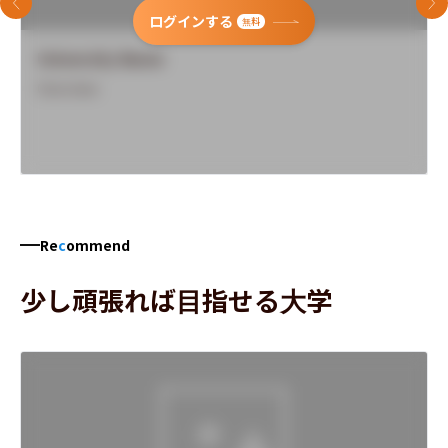
前のスライド
次
ログインする
無料
University Name
Overview
Re
c
ommend
少し頑張れば目指せる大学