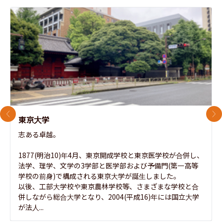
前のスライド
次
東京大学
志ある卓越。

1877(明治10)年4月、東京開成学校と東京医学校が合併し、
法学、理学、文学の3学部と医学部および予備門(第一高等
学校の前身)で構成される東京大学が誕生しました。

以後、工部大学校や東京農林学校等、さまざまな学校と合
併しながら総合大学となり、2004(平成16)年には国立大学
が法人...