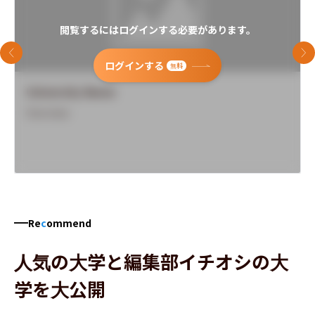
閲覧するにはログインする必要があります。
前のスライド
次
ログインする
無料
University Name
Overview
Re
c
ommend
人気の大学と編集部イチオシの大
学を大公開