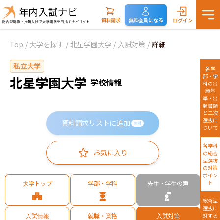
資料請求
無料会員になる
ログイン
Top
/
大学を探す
/
北星学園大学
/
入試対策
/
詳細
私立大学
各学
部・学
北星学園大学
学校情報
科の出
願基
準・出
願書類
と二次
選抜に
資料請求リストに追加
無料
ついて
各学科
お気に入り
の総合
型選抜
の対策
ポイン
大学トップ
学部・学科
先生・学生の声
ト
総合型
選抜に
入試情報
就職・資格
入試対策
対する