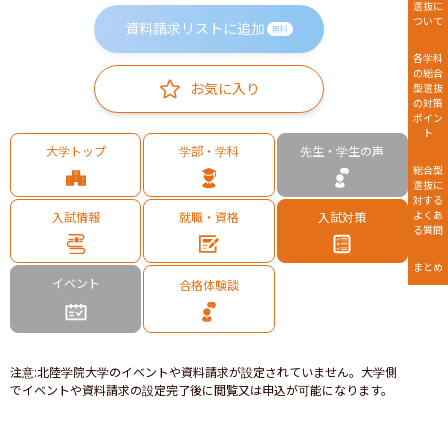
選抜に
ついて
資料請求リストに追加
無料
各学科
の総合
お気に入り
型選抜
の対策
ポイン
ト
大学トップ
学部・学科
先生・学生の声
総合型
選抜に
対する
よくあ
入試情報
就職・資格
入試対策
る質問
まとめ
イベント
合格体験談
注意
:
北陸学院大学のイベントや資料請求が設定されていません。大学側
でイベントや資料請求の設定完了後に閲覧又は申込が可能になります。