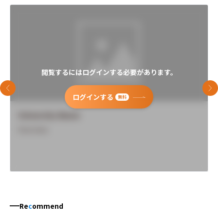
閲覧するにはログインする必要があります。
前のスライド
次
ログインする
無料
University Name
Overview
Re
c
ommend