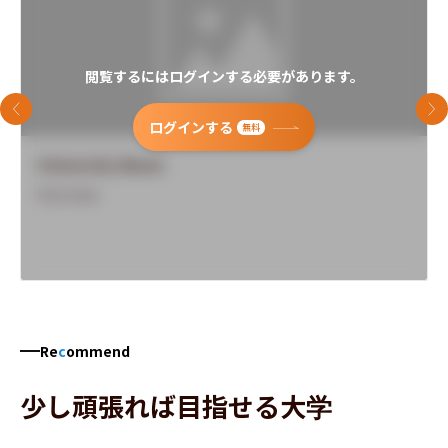
閲覧するにはログインする必要があります。
前のスライド
次
ログインする
無料
University Name
Overview
Re
c
ommend
少し頑張れば目指せる大学