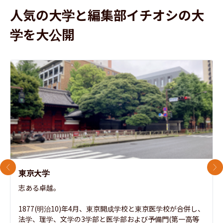
人気の大学と編集部イチオシの大
学を大公開
前のスライド
次
東京大学
志ある卓越。

1877(明治10)年4月、東京開成学校と東京医学校が合併し、
法学、理学、文学の3学部と医学部および予備門(第一高等