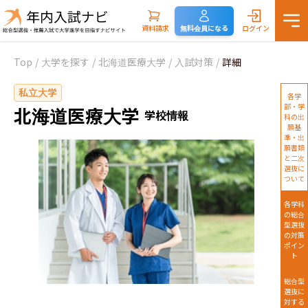
資料請求
無料会員になる
ログイン
Top
/
大学を探す
/
北海道医療大学
/
入試対策
/
詳細
私立大学
各学
部・学
北海道医療大学
学校情報
科の出
願基
準・出
願書類
と二次
選抜に
ついて
各学科
の総合
型選抜
の対策
ポイン
ト
総合型
選抜に
対する