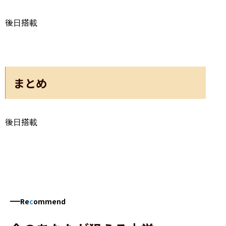
後日搭載
まとめ
後日搭載
Re
c
ommend