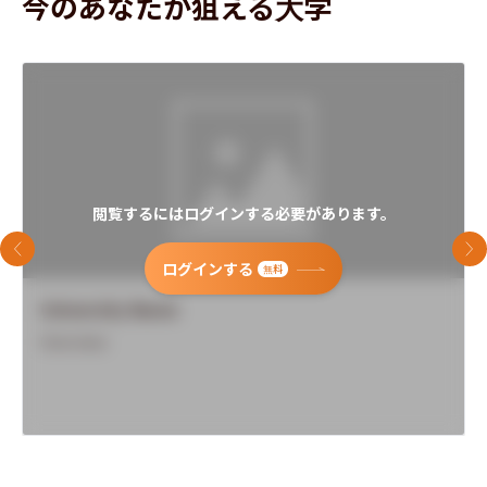
今のあなたが狙える大学
閲覧するにはログインする必要があります。
前のスライド
次
ログインする
無料
University Name
Overview