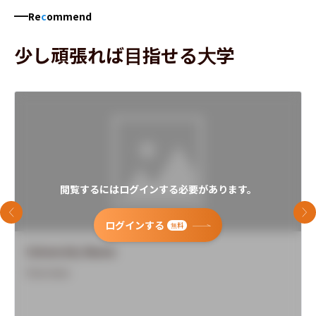
Re
c
ommend
少し頑張れば目指せる大学
閲覧するにはログインする必要があります。
前のスライド
次
ログインする
無料
University Name
Overview