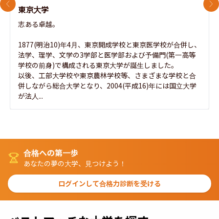
前のスライド
次
東京大学
志ある卓越。

1877(明治10)年4月、東京開成学校と東京医学校が合併し、
法学、理学、文学の3学部と医学部および予備門(第一高等
学校の前身)で構成される東京大学が誕生しました。

以後、工部大学校や東京農林学校等、さまざまな学校と合
併しながら総合大学となり、2004(平成16)年には国立大学
が法人...
合格への第一歩
あなたの夢の大学、見つけよう！
ログインして合格力診断を受ける