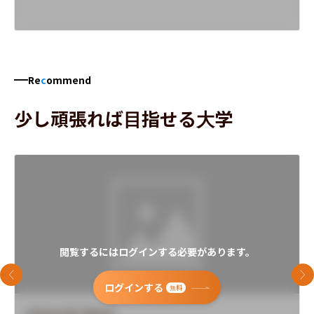
Re
c
ommend
少し頑張れば目指せる大学
閲覧するにはログインする必要があります。
前のスライド
次
ログインする
無料
University Name