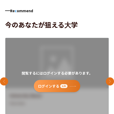
Re
c
ommend
今のあなたが狙える大学
閲覧するにはログインする必要があります。
前のスライド
次
ログインする
無料
University Name
Overview