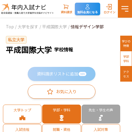
資料請求
無料会員になる
ログイン
Top
/
大学を探す
/
平成国際大学
/
情報デザイン学部
私立大学
学びの
特徴
平成国際大学
学校情報
学部
学科
アク
資料請求リストに追加
無料
セス
お気に入り
大学トップ
学部・学科
先生・学生の声
入試情報
就職・資格
入試対策