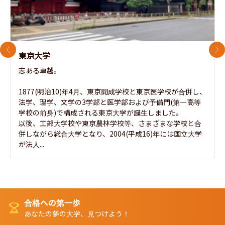
前のスライド
次
東京大学
志ある卓越。

1877(明治10)年4月、東京開成学校と東京医学校が合併し、
法学、理学、文学の3学部と医学部および予備門(第一高等
学校の前身)で構成される東京大学が誕生しました。

以後、工部大学校や東京農林学校等、さまざまな学校と合
併しながら総合大学となり、2004(平成16)年には国立大学
が法人...
合格への第一歩
あなたの夢の大学、見つけよう！