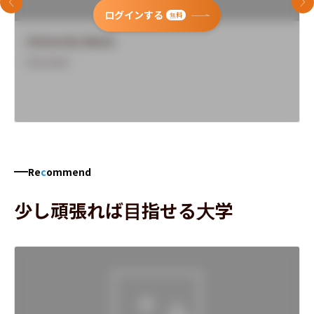
前のスライド
次
ログインする
無料
University Name
Overview
Re
c
ommend
少し頑張れば目指せる大学