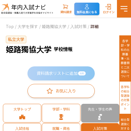
資料請求
無料会員になる
ログイン
Top
/
大学を探す
/
姫路獨協大学
/
入試対策
/
詳細
私立大学
各学
部・学
姫路獨協大学
学校情報
科の出
願基
準・出
願書類
と二次
選抜に
資料請求リストに追加
無料
ついて
各学科
お気に入り
の総合
型選抜
の対策
ポイン
大学トップ
学部・学科
先生・学生の声
ト
総合型
選抜に
入試情報
就職・資格
入試対策
対する