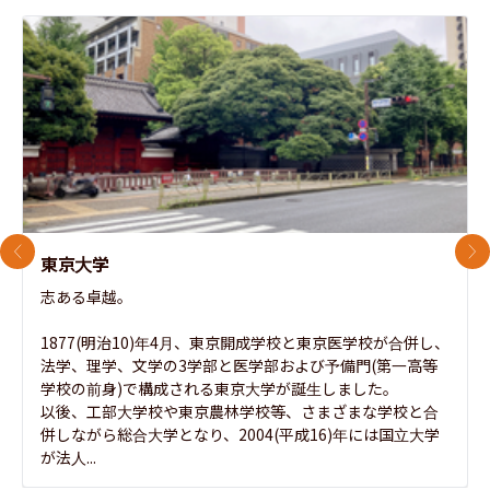
前のスライド
次
東京大学
志ある卓越。

1877(明治10)年4月、東京開成学校と東京医学校が合併し、
法学、理学、文学の3学部と医学部および予備門(第一高等
学校の前身)で構成される東京大学が誕生しました。

以後、工部大学校や東京農林学校等、さまざまな学校と合
併しながら総合大学となり、2004(平成16)年には国立大学
が法人...