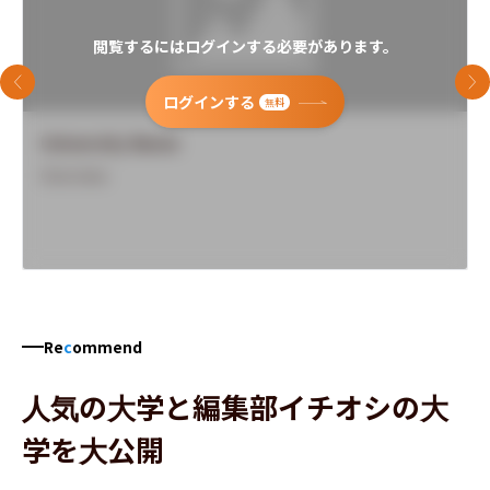
閲覧するにはログインする必要があります。
前のスライド
次
ログインする
無料
University Name
Overview
Re
c
ommend
人気の大学と編集部イチオシの大
学を大公開