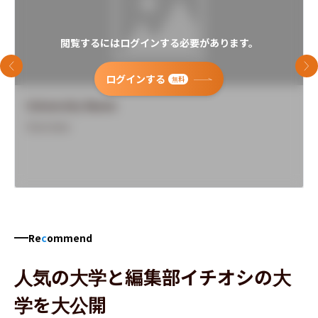
閲覧するにはログインする必要があります。
前のスライド
次
ログインする
無料
University Name
Overview
Re
c
ommend
人気の大学と編集部イチオシの大
学を大公開