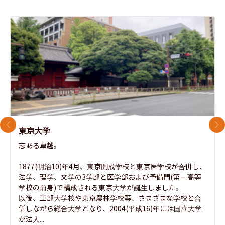
前のスライド
次
東京大学
志ある卓越。

1877(明治10)年4月、東京開成学校と東京医学校が合併し、
法学、理学、文学の3学部と医学部および予備門(第一高等
学校の前身)で構成される東京大学が誕生しました。

以後、工部大学校や東京農林学校等、さまざまな学校と合
併しながら総合大学となり、2004(平成16)年には国立大学
が法人...