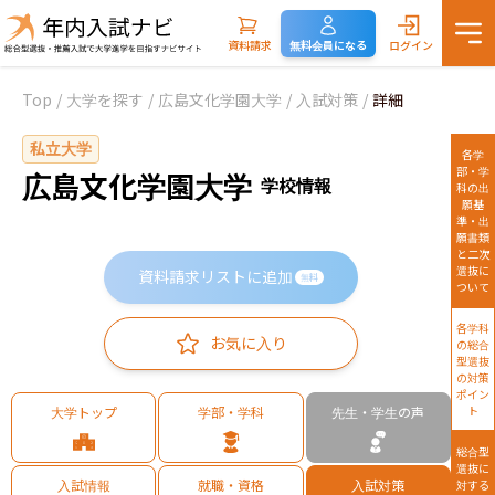
資料請求
無料会員になる
ログイン
Top
/
大学を探す
/
広島文化学園大学
/
入試対策
/
詳細
私立大学
各学
部・学
広島文化学園大学
学校情報
科の出
願基
準・出
願書類
と二次
選抜に
資料請求リストに追加
無料
ついて
各学科
お気に入り
の総合
型選抜
の対策
ポイン
大学トップ
学部・学科
先生・学生の声
ト
総合型
選抜に
入試情報
就職・資格
入試対策
対する