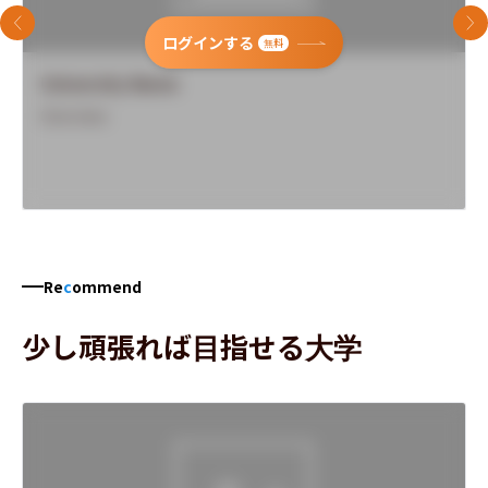
前のスライド
次
ログインする
無料
University Name
Overview
Re
c
ommend
少し頑張れば目指せる大学