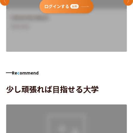
前のスライド
次
ログインする
無料
University Name
Overview
Re
c
ommend
少し頑張れば目指せる大学