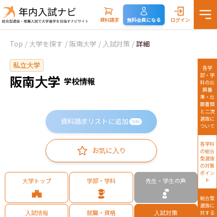
資料請求
無料会員になる
ログイン
Top
/
大学を探す
/
阪南大学
/
入試対策
/
詳細
私立大学
各学
部・学
阪南大学
学校情報
科の出
願基
準・出
願書類
と二次
選抜に
資料請求リストに追加
無料
ついて
各学科
お気に入り
の総合
型選抜
の対策
ポイン
大学トップ
学部・学科
先生・学生の声
ト
総合型
選抜に
入試情報
就職・資格
入試対策
対する