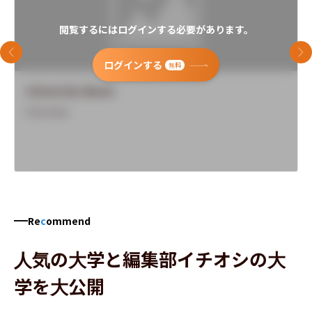
閲覧するにはログインする必要があります。
前のスライド
次
ログインする
無料
University Name
Overview
Re
c
ommend
人気の大学と編集部イチオシの大
学を大公開