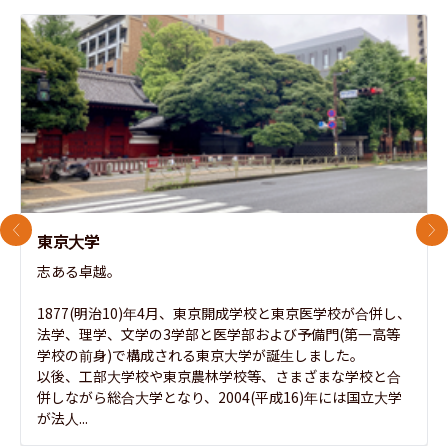
前のスライド
次
東京大学
志ある卓越。

1877(明治10)年4月、東京開成学校と東京医学校が合併し、
法学、理学、文学の3学部と医学部および予備門(第一高等
学校の前身)で構成される東京大学が誕生しました。

以後、工部大学校や東京農林学校等、さまざまな学校と合
併しながら総合大学となり、2004(平成16)年には国立大学
が法人...