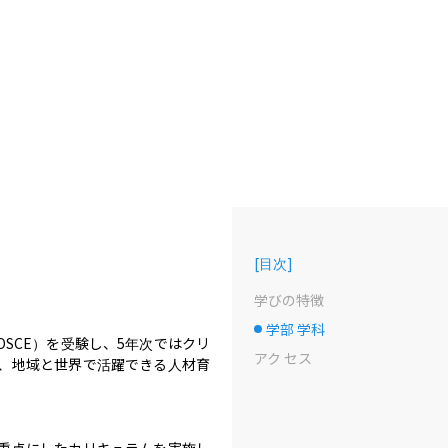
[
目次
]
学びの特徴
学部 学科
選択中のドット
SCE）を受験し、5年次ではクリ
アク セス
、地域と世界で活躍できる人材育
重点にしたカリキュラムを実施し