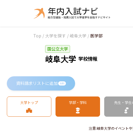
Top
/
大学を探す
/
岐阜大学
/
医学部
国公立大学
岐阜大学
学校情報
資料請求リストに追加
無料
大学トップ
学部・学科
先生・学生
注意
:
岐阜大学のイベントや