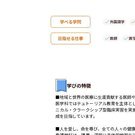
学べる学問
外国語学
目指せる仕事
医師
医
学びの特徴
■地域と世界の医療に生涯貢献する医師や
医学科ではテュトーリアル教育を主体とし
ニカル・クラークシップ型臨床実習を実
成を目指しています。

■人を愛し、命を尊び、全ての人々の健康
看護学科は、講義・演習に主体的学習方