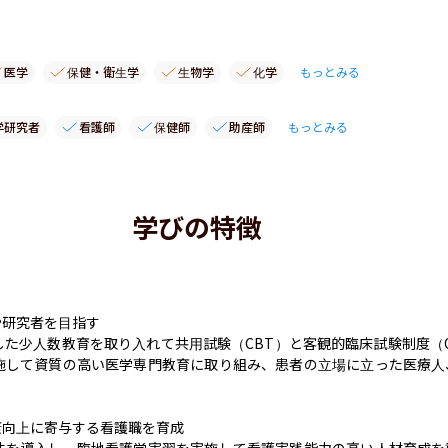
医学
保健・衛生学
生物学
化学
もっとみる
学研究者
看護師
保健師
助産師
もっとみる
学びの特徴
研究者を目指す

た少人数教育を取り入れて共用試験（CBT）と客観的臨床試験制度（O
施して資質の高い医学専門教育に取り組み、患者の立場に立った医療人
向上に寄与する看護職を育成

法を導入し、臨地看護学実習を実施して看護実践能力の高い人材育成を