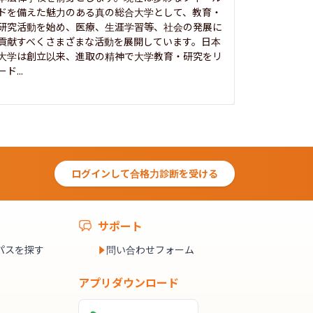
ドを備えた魅力のある真の総合大学として、教育・
養フ」とい
研究活動を始め、医療、生涯学習等、社会の発展に
る伝統と実
貢献すべくさまざまな活動を展開しています。日本
にも、社会
大学は創立以来、進取の精神で大学教育・研究をリ
してきまし
ード...
究...
ログインして合格力診断を受ける
サポート
パスを探す
問い合わせフォーム
アプリダウンロード