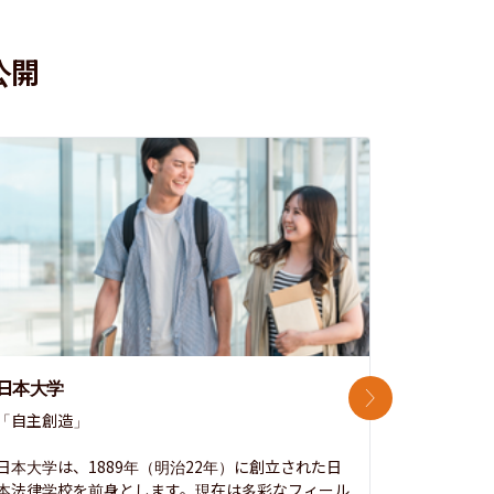
公開
日本大学
中央大学
次のスライド
「自主創造」

次世代を拓
開かれた大
日本大学は、1889年（明治22年）に創立された日
本法律学校を前身とします。現在は多彩なフィール
1885年