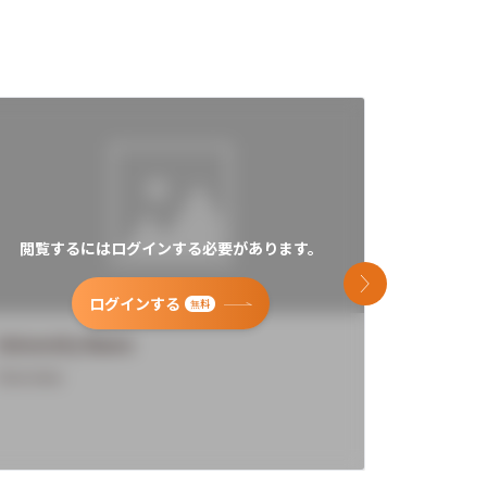
閲覧するにはログインする必要があります。
閲覧す
次のスライド
ログインする
無料
University Name
Universi
Overview
Overview