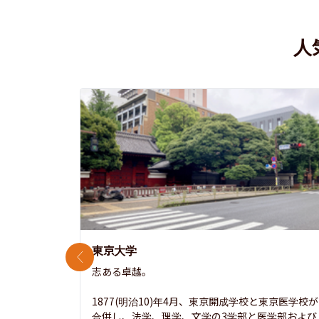
人
東京大学
前のスライド
志ある卓越。

1877(明治10)年4月、東京開成学校と東京医学校が
合併し、法学、理学、文学の3学部と医学部および