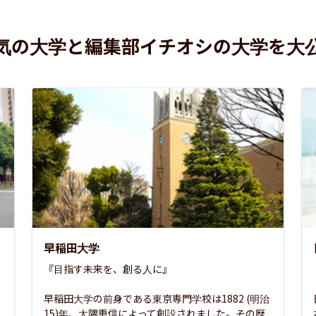
気の大学と編集部イチオシの大学を大
早稲田大学
『目指す未来を、創る人に』

早稲田大学の前身である東京専門学校は1882 (明治
15)年、大隈重信によって創設されました。その歴