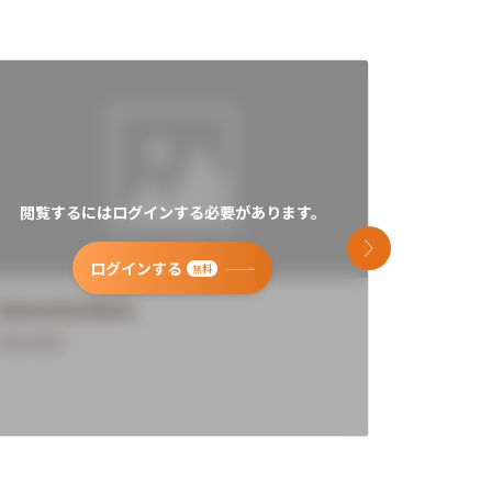
閲覧するにはログインする必要があります。
閲覧す
次のスライド
ログインする
無料
University Name
Universi
Overview
Overview