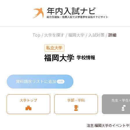
Top
/
大学を探す
/
福岡大学
/
入試対策
/
詳細
私立大学
福岡大学
学校情報
資料請求リストに追加
無料
大学トップ
学部・学科
先生・学生
注意
:
福岡大学のイベントや