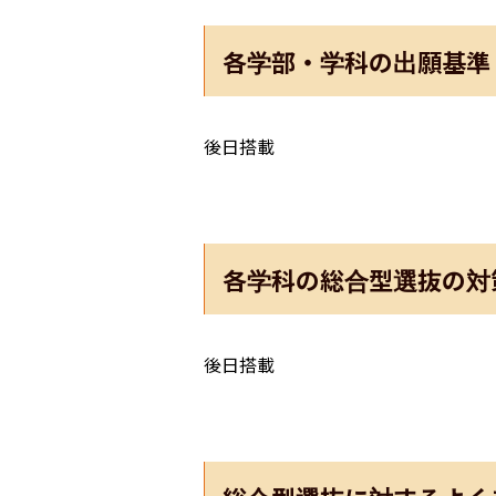
各学部・学科の出願基準
後日搭載
各学科の総合型選抜の対
後日搭載