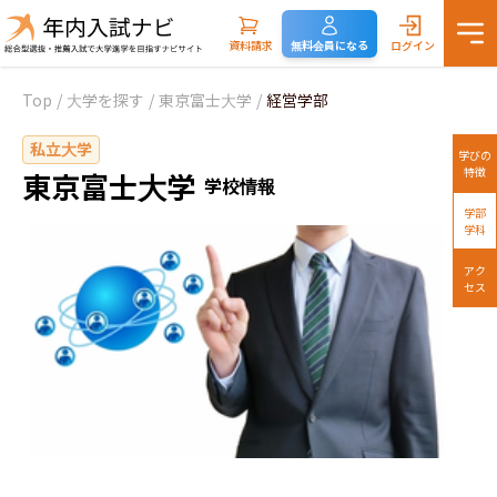
資料請求
無料会員になる
ログイン
Top
/
大学を探す
/
東京富士大学
/
経営学部
私立大学
学びの
特徴
東京富士大学
学校情報
学部
学科
アク
セス