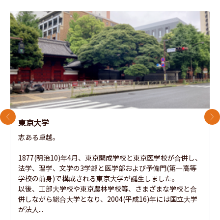
前のスライド
次
東京大学
志ある卓越。

1877(明治10)年4月、東京開成学校と東京医学校が合併し、
法学、理学、文学の3学部と医学部および予備門(第一高等
学校の前身)で構成される東京大学が誕生しました。

以後、工部大学校や東京農林学校等、さまざまな学校と合
併しながら総合大学となり、2004(平成16)年には国立大学
が法人...