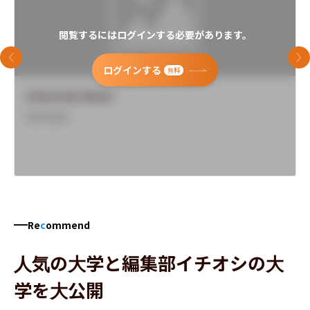
閲覧するにはログインする必要があります。
前のスライド
次
ログインする
無料
University Name
Overview
Re
c
ommend
人気の大学と編集部イチオシの大
学を大公開