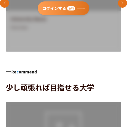
前のスライド
次
ログインする
無料
University Name
Overview
Re
c
ommend
少し頑張れば目指せる大学