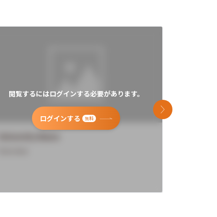
閲覧するにはログインする必要があります。
閲覧す
次のスライド
ログインする
無料
University Name
Universi
Overview
Overview