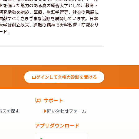
ドを備えた魅力のある真の総合大学として、教育・
養フ」とい
研究活動を始め、医療、生涯学習等、社会の発展に
る伝統と実
貢献すべくさまざまな活動を展開しています。日本
にも、社会
大学は創立以来、進取の精神で大学教育・研究をリ
してきまし
ード...
究...
ログインして合格力診断を受ける
サポート
パスを探す
問い合わせフォーム
アプリダウンロード