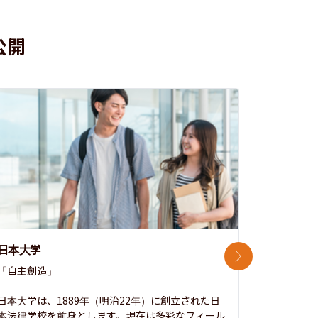
公開
日本大学
中央大学
次のスライド
「自主創造」

次世代を拓
開かれた大
日本大学は、1889年（明治22年）に創立された日
本法律学校を前身とします。現在は多彩なフィール
1885年