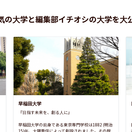
気の大学と編集部イチオシの大学を大
早稲田大学
『目指す未来を、創る人に』

早稲田大学の前身である東京専門学校は1882 (明治
15)年、大隈重信によって創設されました。その歴