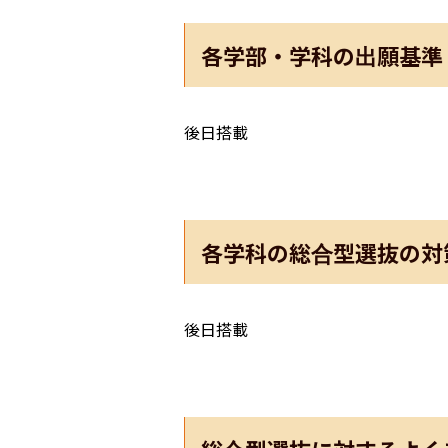
各学部・学科の出願基準
後日搭載
各学科の総合型選抜の対
後日搭載