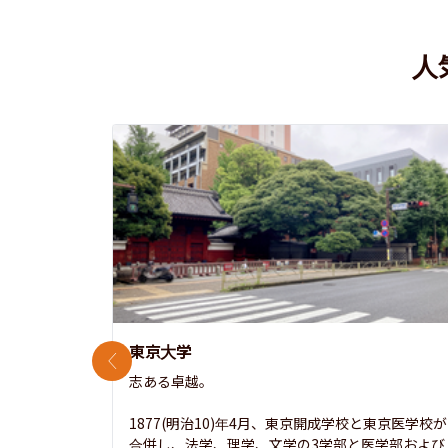
人
東京大学
前のスライド
志ある卓越。

1877(明治10)年4月、東京開成学校と東京医学校が
合併し、法学、理学、文学の3学部と医学部および