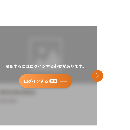
閲覧するにはログインする必要があります。
閲覧す
次のスライド
ログインする
無料
University Name
Universi
Overview
Overview