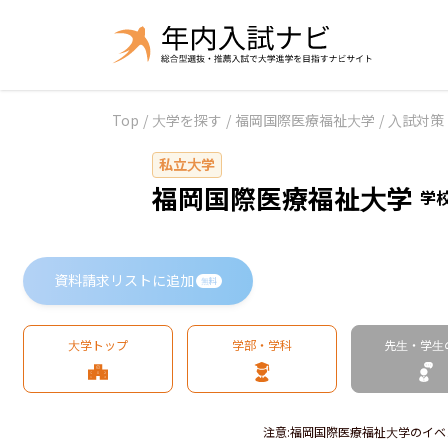
Top
/
大学を探す
/
福岡国際医療福祉大学
/
入試対策
私立大学
福岡国際医療福祉大学
学
資料請求リストに追加
無料
大学トップ
学部・学科
先生・学生
注意
:
福岡国際医療福祉大学のイベ