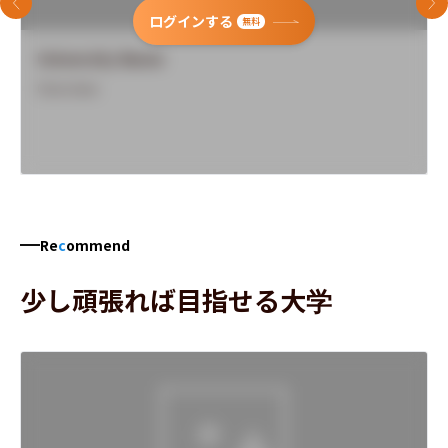
前のスライド
次
ログインする
無料
University Name
Overview
Re
c
ommend
少し頑張れば目指せる大学