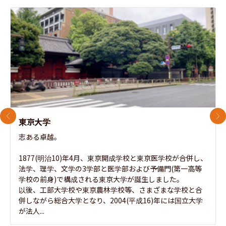
前のスライド
次
東京大学
志ある卓越。

1877(明治10)年4月、東京開成学校と東京医学校が合併し、
法学、理学、文学の3学部と医学部および予備門(第一高等
学校の前身)で構成される東京大学が誕生しました。

以後、工部大学校や東京農林学校等、さまざまな学校と合
併しながら総合大学となり、2004(平成16)年には国立大学
が法人...