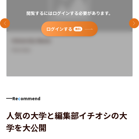
閲覧するにはログインする必要があります。
前のスライド
次
ログインする
無料
University Name
Overview
Re
c
ommend
人気の大学と編集部イチオシの大
学を大公開