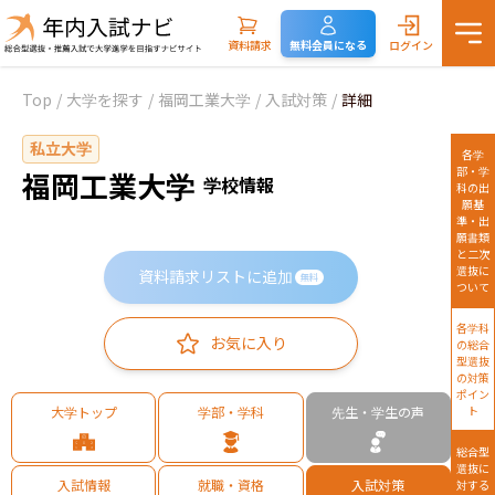
資料請求
無料会員になる
ログイン
Top
/
大学を探す
/
福岡工業大学
/
入試対策
/
詳細
私立大学
各学
部・学
福岡工業大学
学校情報
科の出
願基
準・出
願書類
と二次
選抜に
資料請求リストに追加
無料
ついて
各学科
お気に入り
の総合
型選抜
の対策
ポイン
大学トップ
学部・学科
先生・学生の声
ト
総合型
選抜に
入試情報
就職・資格
入試対策
対する