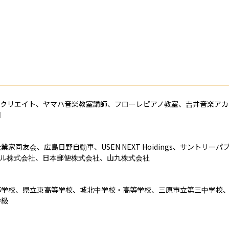
クリエイト、ヤマハ音楽教室講師、フローレピアノ教室、吉井音楽アカ


同友会、広島日野自動車、USEN NEXT Hoidings、サントリー
ベル株式会社、日本郵便株式会社、山九株式会社

等学校、県立東高等学校、城北中学校・高等学校、三原市立第三中学校
学級