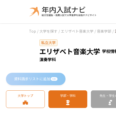
Top
/
大学を探す
/
エリザベト音楽大学
/
音楽学部
/
私立大学
エリザベト音楽大学
学校情
演奏学科
資料請求リストに追加
無料
大学トップ
学部・学科
先生・学生