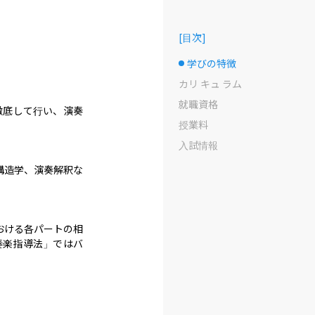
[
目次
]
学びの特徴
選択中のドット
カリ キュ ラム
就職資格
徹底して行い、演奏
授業料
入試情報
構造学、演奏解釈な
おける各パートの相
奏楽指導法」ではバ