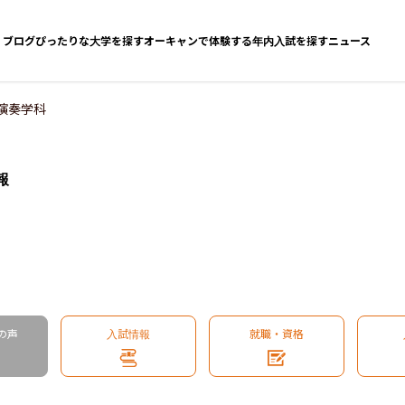
ブログ
ぴったりな大学を探す
オーキャンで体験する
年内入試を探す
ニュース
演奏学科
報
の声
入試情報
就職・資格