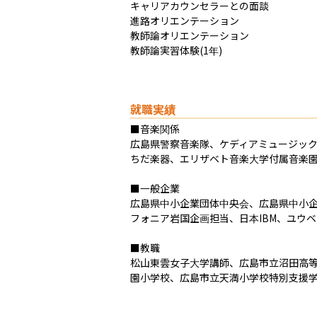
キャリアカウンセラーとの面談

進路オリエンテーション

教師論オリエンテーション

教師論実習体験(1年)
就職実績
■音楽関係

広島県警察音楽隊、ケディアミュージック
ちだ楽器、エリザベト音楽大学付属音楽園
■一般企業

広島県中小企業団体中央会、広島県中小企業家
フォニア岩国企画担当、日本IBM、ユウ
■教職

松山東雲女子大学講師、広島市立沼田高
園小学校、広島市立天満小学校特別支援